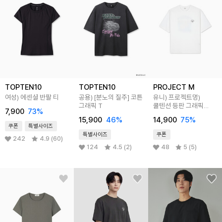
TOPTEN10
TOPTEN10
PROJECT M
여성) 에센셜 반팔 티
공용) [분노의 질주] 코튼
유니) 프로젝트멍)
그래픽 T
쿨텐션 등판 그래픽
7,900
73
%
티셔츠
15,900
46
%
14,900
75
%
쿠폰
특별사이즈
특별사이즈
쿠폰
242
4.9 (60)
124
4.5 (2)
48
5 (5)