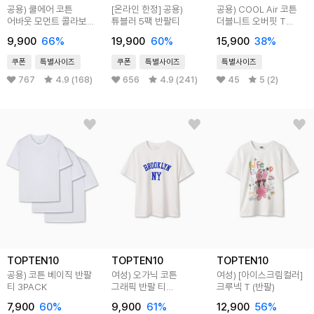
공용) 쿨에어 코튼
[온라인 한정] 공용)
공용) COOL Air 코튼
어바웃 모먼트 콜라보
튜블러 5팩 반팔티
더블니트 오버핏 T
티셔츠 (빛을 되찾다,
(5부)
9,900
66
%
19,900
60
%
15,900
38
%
광복 80th)
쿠폰
특별사이즈
쿠폰
특별사이즈
특별사이즈
767
4.9 (168)
656
4.9 (241)
45
5 (2)
TOPTEN10
TOPTEN10
TOPTEN10
공용) 코튼 베이직 반팔
여성) 오가닉 코튼
여성) [아이스크림컬러]
티 3PACK
그래픽 반팔 티
크루넥 T (반팔)
(NEWYORK)
7,900
60
%
9,900
61
%
12,900
56
%