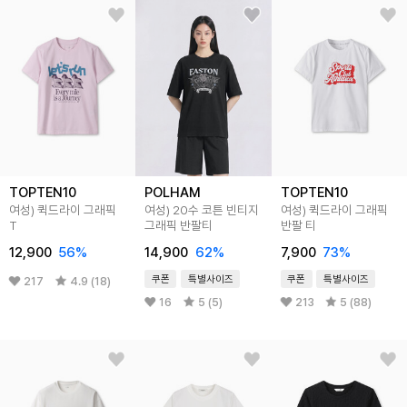
TOPTEN10
POLHAM
TOPTEN10
여성) 퀵드라이 그래픽
여성) 20수 코튼 빈티지
여성) 퀵드라이 그래픽
T
그래픽 반팔티
반팔 티
12,900
56
%
14,900
62
%
7,900
73
%
쿠폰
특별사이즈
쿠폰
특별사이즈
217
4.9 (18)
16
5 (5)
213
5 (88)