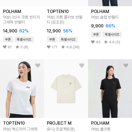
POLHAM
TOPTEN10
POLHAM
여성) 20수 코튼 빈티지
여성) 코튼 콜라보 반팔
여성) 슬럽 반팔티
그래픽 반팔티
티 (모조핀)
9,900
66
%
14,900
62
%
12,900
56
%
쿠폰
특별사이즈
쿠폰
특별사이즈
쿠폰
특별사이즈
43
4.6 (5)
91
5 (8)
171
4.8 (36)
TOPTEN10
PROJECT M
POLHAM
여성) 퀵드라이 그래픽
유니) 프로젝트멍)
여성) 쿨코튼