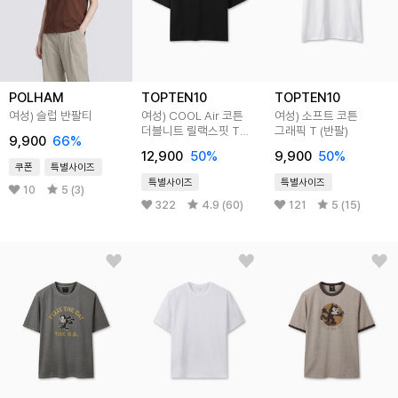
POLHAM
TOPTEN10
TOPTEN10
여성) 슬럽 반팔티
여성) COOL Air 코튼
여성) 소프트 코튼
더블니트 릴랙스핏 T
그래픽 T (반팔)
9,900
66
%
(반팔)
12,900
50
%
9,900
50
%
쿠폰
특별사이즈
특별사이즈
특별사이즈
10
5 (3)
322
4.9 (60)
121
5 (15)