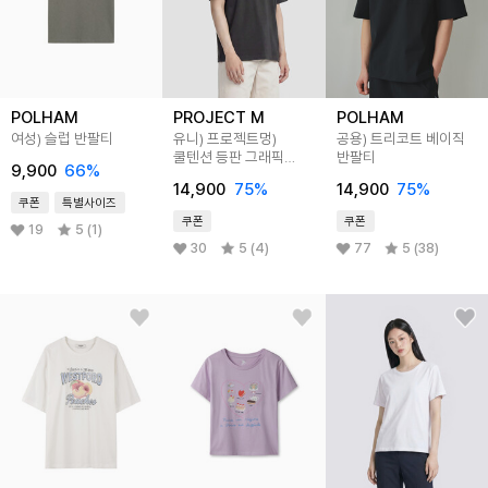
POLHAM
PROJECT M
POLHAM
여성) 슬럽 반팔티
유니) 프로젝트멍)
공용) 트리코트 베이직
쿨텐션 등판 그래픽
반팔티
9,900
66
%
티셔츠
14,900
75
%
14,900
75
%
쿠폰
특별사이즈
쿠폰
쿠폰
19
5 (1)
30
5 (4)
77
5 (38)