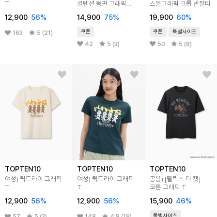
T
쿨텐션 등판 그래픽
스몰그래픽 크롭 반팔티
티셔츠
12,900
56
%
14,900
75
%
19,900
60
%
쿠폰
쿠폰
특별사이즈
163
5 (21)
42
5 (3)
50
5 (8)
TOPTEN10
TOPTEN10
TOPTEN10
여성) 퀵드라이 그래픽
여성) 퀵드라이 그래픽
공용) [펠릭스 더 캣]
T
T
코튼 그래픽 T
12,900
56
%
12,900
56
%
15,900
46
%
특별사이즈
57
5 (3)
148
4.8 (19)