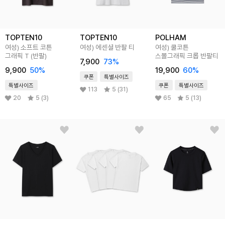
TOPTEN10
TOPTEN10
POLHAM
여성) 소프트 코튼
여성) 에센셜 반팔 티
여성) 쿨코튼
그래픽 T (반팔)
스몰그래픽 크롭 반팔티
7,900
73
%
9,900
50
%
19,900
60
%
쿠폰
특별사이즈
특별사이즈
쿠폰
특별사이즈
113
5 (31)
20
5 (3)
65
5 (13)