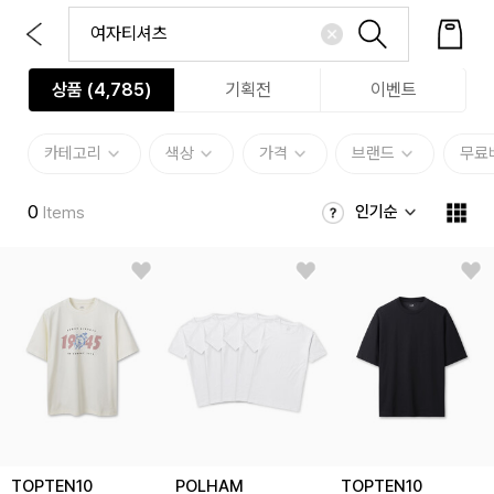
상품 (
4,785
)
기획전
이벤트
카테고리
색상
가격
브랜드
무료
0
인기순
Items
TOPTEN10
POLHAM
TOPTEN10