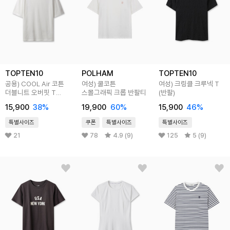
TOPTEN10
POLHAM
TOPTEN10
공용) COOL Air 코튼
여성) 쿨코튼
여성) 크링클 크루넥 T
더블니트 오버핏 T
스몰그래픽 크롭 반팔티
(반팔)
(5부)
15,900
38
%
19,900
60
%
15,900
46
%
특별사이즈
쿠폰
특별사이즈
특별사이즈
21
78
4.9 (9)
125
5 (9)