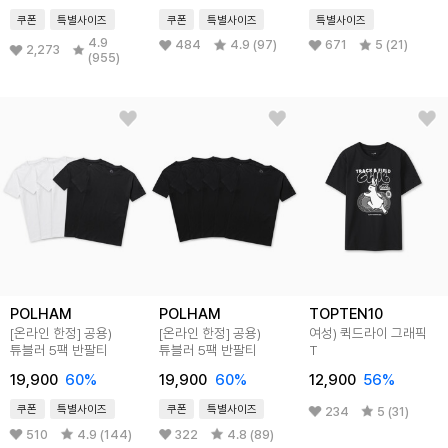
쿠폰
특별사이즈
쿠폰
특별사이즈
특별사이즈
4.9
484
4.9 (97)
671
5 (21)
2,273
(955)
POLHAM
POLHAM
TOPTEN10
[온라인 한정] 공용)
[온라인 한정] 공용)
여성) 퀵드라이 그래픽
튜블러 5팩 반팔티
튜블러 5팩 반팔티
T
19,900
60
%
19,900
60
%
12,900
56
%
쿠폰
특별사이즈
쿠폰
특별사이즈
234
5 (31)
510
4.9 (144)
322
4.8 (89)