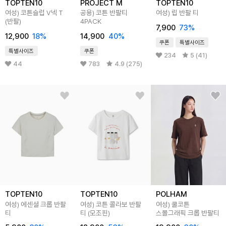
TOPTEN10
PROJECT M
TOPTEN10
여성) 코튼슬럽 V넥 T
공용) 코튼 반팔티
여성) 립 반팔 티
(반팔)
4PACK
7,900
73
%
12,900
18
%
14,900
40
%
쿠폰
특별사이즈
특별사이즈
쿠폰
234
5 (41)
44
783
4.9 (275)
TOPTEN10
TOPTEN10
POLHAM
여성) 에센셜 크롭 반팔
여성) 코튼 콜라보 반팔
여성) 쿨코튼
티
티 (모조핀)
스몰그래픽 크롭 반팔티