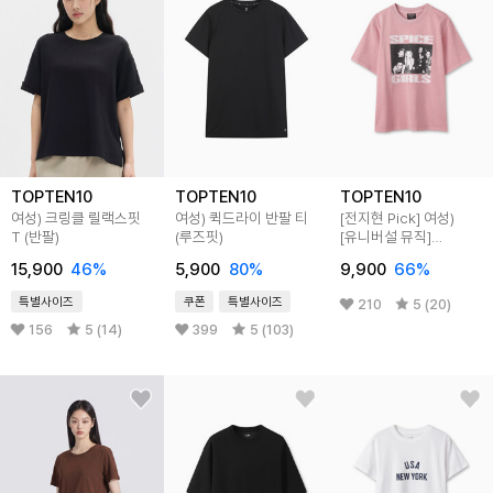
TOPTEN10
TOPTEN10
TOPTEN10
여성) 크링클 릴랙스핏
여성) 퀵드라이 반팔 티
[전지현 Pick]
여성)
T (반팔)
(루즈핏)
[유니버설 뮤직]
가먼트다잉 T (반팔)
15,900
46
%
5,900
80
%
9,900
66
%
특별사이즈
쿠폰
특별사이즈
210
5 (20)
156
5 (14)
399
5 (103)