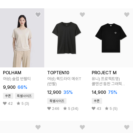
POLHAM
TOPTEN10
PROJECT M
여성) 슬럽 반팔티
여성) 퀵드라이 메쉬T
유니) 프로젝트멍)
(반팔)
쿨텐션 등판 그래픽
9,900
66
%
티셔츠
12,900
35
%
14,900
75
%
쿠폰
특별사이즈
특별사이즈
쿠폰
42
5 (3)
246
5 (34)
43
5 (5)