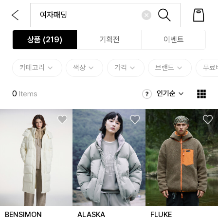
상품 (
219
)
기획전
이벤트
카테고리
색상
가격
브랜드
무료
0
인기순
Items
BENSIMON
ALASKA
FLUKE