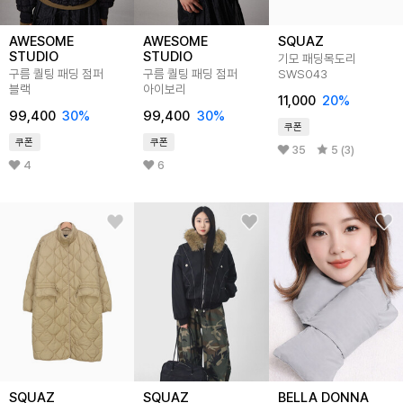
AWESOME
AWESOME
SQUAZ
STUDIO
STUDIO
기모 패딩목도리
구름 퀄팅 패딩 점퍼
구름 퀄팅 패딩 점퍼
SWS043
블랙
아이보리
11,000
20
%
99,400
30
%
99,400
30
%
쿠폰
쿠폰
쿠폰
35
5 (3)
4
6
SQUAZ
SQUAZ
BELLA DONNA