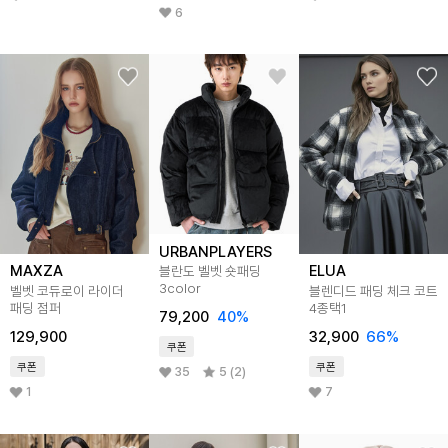
6
URBANPLAYERS
MAXZA
ELUA
블란도 벨벳 숏패딩
3color
벨벳 코듀로이 라이더
블렌디드 패딩 체크 코트
패딩 점퍼
4종택1
79,200
40
%
129,900
32,900
66
%
쿠폰
쿠폰
쿠폰
35
5 (2)
1
7