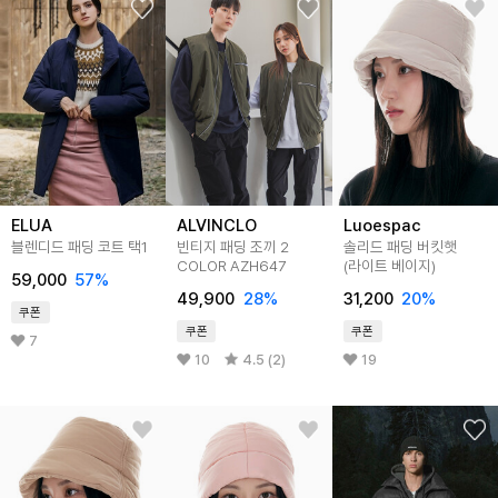
ELUA
ALVINCLO
Luoespac
블렌디드 패딩 코트 택1
빈티지 패딩 조끼 2
솔리드 패딩 버킷햇
COLOR AZH647
(라이트 베이지)
59,000
57
%
49,900
28
%
31,200
20
%
쿠폰
쿠폰
쿠폰
7
10
4.5 (2)
19