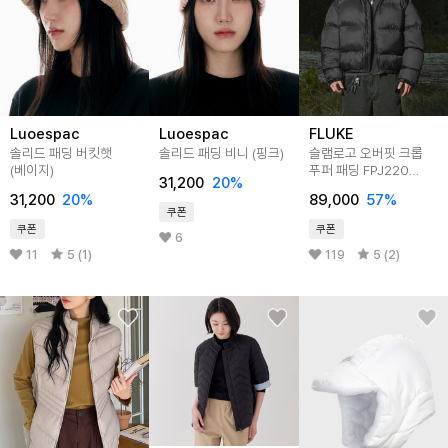
Luoespac
Luoespac
FLUKE
솔리드 패딩 버킷햇
솔리드 패딩 비니 (핑크)
슬램로고 오버핏 크롭
(베이지)
푸퍼 패딩 FPJ220
31,200
20
%
3color
31,200
20
%
89,000
57
%
쿠폰
쿠폰
쿠폰
6
11
5 (1)
119
5 (2)