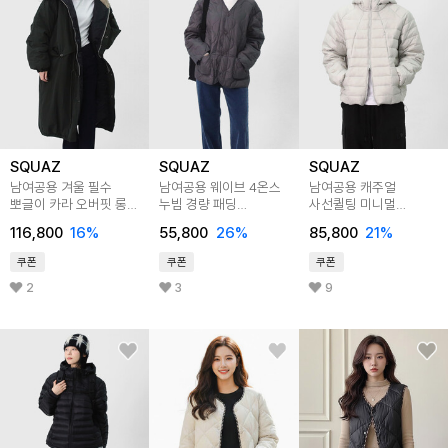
SQUAZ
SQUAZ
SQUAZ
남여공용 겨울 필수
남여공용 웨이브 4온스
남여공용 캐주얼
뽀글이 카라 오버핏 롱
누빔 경량 패딩
사선퀼팅 미니멀
패딩코트 SDC001
SWWT035
고프코어 어반 깔깔이
116,800
16
%
55,800
26
%
85,800
21
%
패딩 SGC002
쿠폰
쿠폰
쿠폰
2
3
9