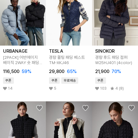
URBANAGE
TESLA
SINOKOR
[2PACK] 어반에이지
경량 퀼팅 패딩 베스트
경량 후드 패딩 점퍼
베이직 2WAY 숏 패딩
TM-XKJ46
W25HJ401 (4color)
(3COLOR)
116,500
59
%
29,800
65
%
21,900
70
%
쿠폰
쿠폰
무료배송
쿠폰
14
5
103
4 (8)