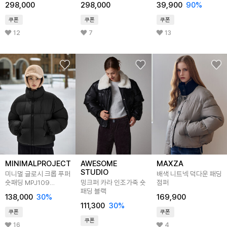
298,000
298,000
39,900
90
%
쿠폰
쿠폰
쿠폰
12
7
13
MINIMALPROJECT
AWESOME
MAXZA
STUDIO
미니멀 글로시 크롭 푸퍼
배색 니트넥 덕다운 패딩
숏패딩 MPJ109
밍크퍼 카라 인조가죽 숏
점퍼
4color W
패딩 블랙
138,000
30
%
169,900
111,300
30
%
쿠폰
쿠폰
쿠폰
16
4