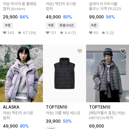
여성 하이넥 롱 볼패딩
여성) 맥킨리 숏다운
글레이셔 리버서블
점퍼 (4color)
점퍼
플리스 자켓 FPJ223
3color
29,900
84
%
49,900
80
%
99,000
56
%
쿠폰
쿠폰
특별사이즈
쿠폰
343
4.7 (26)
121
4.4 (7)
50
5 (2)
ALASKA
TOPTEN10
TOPTEN10
여성) 맥킨리 숏다운
여성) 크롭 패딩 베스트
[패딩머플러 증정]
여성)
점퍼
AIRTECH 파카
39,900
50
%
49,900
80
%
69,900