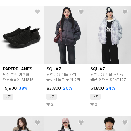
PAPERPLANES
SQUAZ
SQUAZ
남성 여성 방한화
남여공용 겨울 라이트
남여공용 겨울 스트릿
패딩슬립온 SN615
글로시 볼륨 푸퍼 숏패딩
웰론 숏패딩 SRAT127
STAG002
15,900
38
%
83,800
20
%
61,800
24
%
쿠폰
쿠폰
쿠폰
2
2