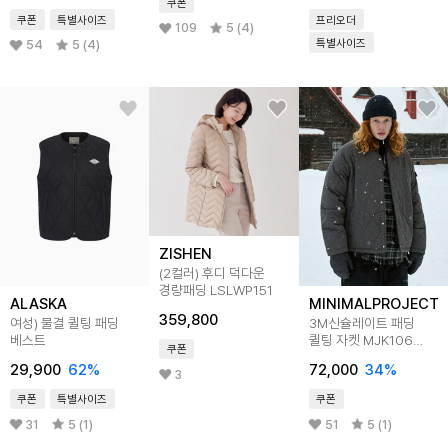
쿠폰
쿠폰
특별사이즈
프리오더
109
5 (4)
특별사이즈
54
5 (4)
ZISHEN
(2컬러) 후디 덕다운
경량패딩 LSLWP151
ALASKA
MINIMALPROJECT
359,800
여성) 물결 퀼팅 패딩
3M신슐레이트 패딩
베스트
퀼팅 자켓 MJK106
쿠폰
3color
29,900
62
%
72,000
34
%
3
쿠폰
특별사이즈
쿠폰
31
5 (1)
51
5 (1)