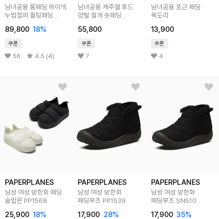
남녀공용 롱패딩 하이넥
남녀공용 캐주얼 후드
남녀공용 포근 패딩
누빔점퍼 퀄팅패딩
양털 절개 숏패딩
목도리
SRP001
SMAG003
89,800
18
%
55,800
13,900
쿠폰
쿠폰
쿠폰
56
4.5 (4)
7
4
PAPERPLANES
PAPERPLANES
PAPERPLANES
남성 여성 방한화 패딩
남성 여성 방한화
남성 여성 방한화
슬립온 PP1568
패딩부츠 PP1539
패딩부츠 SN510
25,900
18
%
17,900
28
%
17,900
35
%