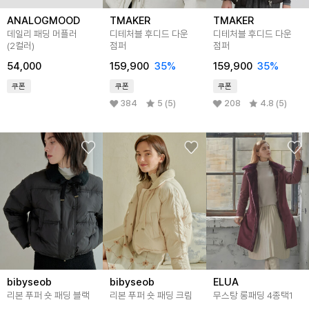
ANALOGMOOD
TMAKER
TMAKER
데일리 패딩 머플러
디테처블 후디드 다운
디테처블 후디드 다운
(2컬러)
점퍼
점퍼
54,000
159,900
35
%
159,900
35
%
쿠폰
쿠폰
쿠폰
384
5 (5)
208
4.8 (5)
bibyseob
bibyseob
ELUA
리본 푸퍼 숏 패딩 블랙
리본 푸퍼 숏 패딩 크림
무스탕 롱패딩 4종택1