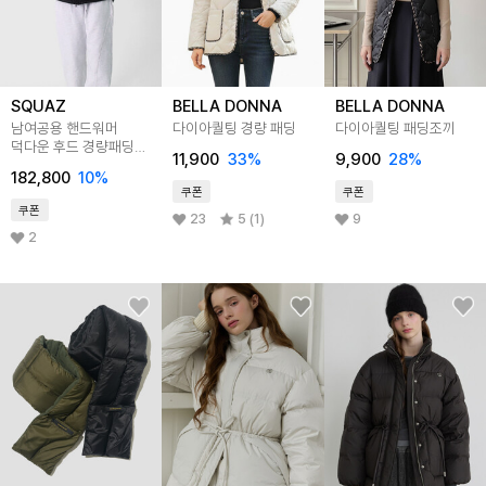
SQUAZ
BELLA DONNA
BELLA DONNA
남여공용 핸드워머
다이아퀄팅 경량 패딩
다이아퀄팅 패딩조끼
덕다운 후드 경량패딩
11,900
33
%
9,900
28
%
SOAS001
182,800
10
%
쿠폰
쿠폰
쿠폰
23
5 (1)
9
2