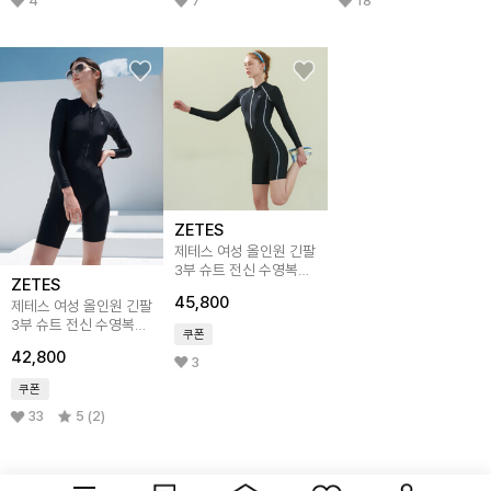
4
7
18
ZETES
제테스 여성 올인원 긴팔
3부 슈트 전신 수영복
ZETES
WH L_4A259
45,800
제테스 여성 올인원 긴팔
3부 슈트 전신 수영복
쿠폰
L_4A258
42,800
3
쿠폰
33
5 (2)