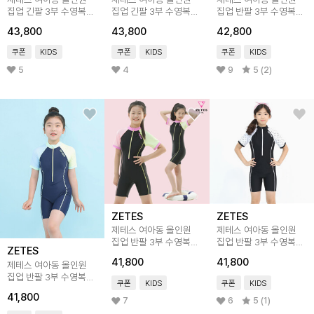
집업 긴팔 3부 수영복
집업 긴팔 3부 수영복
집업 반팔 3부 수영복
블랙체크 G_2i071
핑크체크 G_2i072
BK AMAZING
43,800
43,800
42,800
G_2i461
쿠폰
KIDS
쿠폰
KIDS
쿠폰
KIDS
5
4
9
5 (2)
ZETES
ZETES
제테스 여아동 올인원
제테스 여아동 올인원
집업 반팔 3부 수영복
집업 반팔 3부 수영복
ZETES
레몬코랄 G_2i062
블랙하트 G_2i362
41,800
41,800
제테스 여아동 올인원
집업 반팔 3부 수영복
쿠폰
KIDS
쿠폰
KIDS
레몬스카이 G_2i061
41,800
7
6
5 (1)