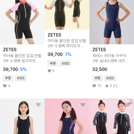
ZETES
여아동 올인원 집업 반팔
3부 수영복 화이트리프
ZETES
ZETES
G_2i065
39,700
7
%
여아동 올인원 집업 반팔
제테스 여아동 아쿠아
3부 수영복 핑크하트
3부 실내수영복 네이비
쿠폰
KIDS
G_2i361
G_2i952
39,700
5
%
32,500
5
쿠폰
KIDS
쿠폰
KIDS
4
15
5 (1)