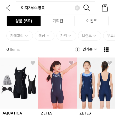
상품 (
59
)
기획전
이벤트
카테고리
색상
가격
브랜드
무료
0
인기순
Items
AQUATICA
ZETES
ZETES