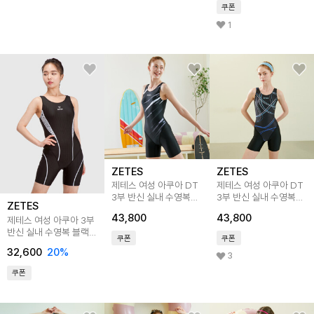
쿠폰
1
ZETES
ZETES
제테스 여성 아쿠아 DT
제테스 여성 아쿠아 DT
3부 반신 실내 수영복
3부 반신 실내 수영복
ZETES
BK STROKE
BL Line L_9A4313
43,800
43,800
제테스 여성 아쿠아 3부
L_9A3316
반신 실내 수영복 블랙
쿠폰
쿠폰
L_4A9250
32,600
20
%
3
쿠폰