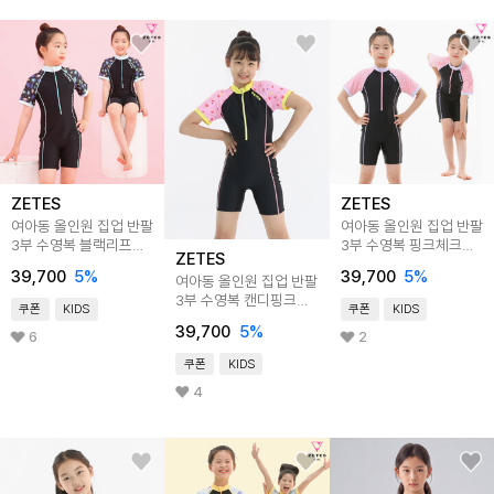
ZETES
ZETES
여아동 올인원 집업 반팔
여아동 올인원 집업 반팔
3부 수영복 블랙리프
3부 수영복 핑크체크
ZETES
G_2i066
G_2i064
39,700
5
%
39,700
5
%
여아동 올인원 집업 반팔
3부 수영복 캔디핑크
쿠폰
KIDS
쿠폰
KIDS
G_2i363
39,700
5
%
6
2
쿠폰
KIDS
4