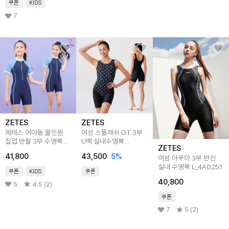
쿠폰
KIDS
7
ZETES
ZETES
제테스 여아동 올인원
여성 스플래쉬 DT 3부
집업 반팔 3부 수영복
U백 실내수영복
ZETES
블루체크 G_2i063
LOVING HEART
41,800
43,500
5
%
여성 아쿠아 3부 반신
L9A5311
실내 수영복 L_4A0251
쿠폰
KIDS
쿠폰
40,800
5
4.5 (2)
쿠폰
7
5 (2)