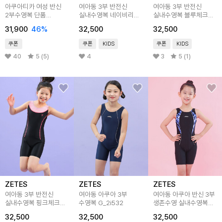
아쿠아티카 여성 반신
여아동 3부 반전신
여아동 3부 반전신
2부수영복 단품
실내수영복 네이비리프
실내수영복 블루체크
3종세트
G-2i053
G_2i051
31,900
46
%
32,500
32,500
쿠폰
쿠폰
KIDS
쿠폰
KIDS
40
5 (5)
4
3
5 (1)
ZETES
ZETES
ZETES
여아동 3부 반전신
여아동 아쿠아 3부
여아동 아쿠아 반신 3부
실내수영복 핑크체크
수영복 G_2i532
생존수영 실내수영복
G_2i052
G_2i534
32,500
32,500
32,500