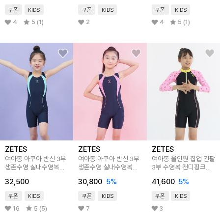
쿠폰
KIDS
쿠폰
KIDS
쿠폰
KIDS
4
5 (1)
2
4
5 (1)
ZETES
ZETES
ZETES
여아동 아쿠아 반신 3부
여아동 아쿠아 반신 3부
여아동 올인원 집업 긴팔
생존수영 실내수영복
생존수영 실내수영복
3부 수영복 캔디핑크
G_2i857
G_2i858
G_2i074
32,500
30,800
5
%
41,600
5
%
쿠폰
KIDS
쿠폰
KIDS
쿠폰
KIDS
16
5 (5)
7
3