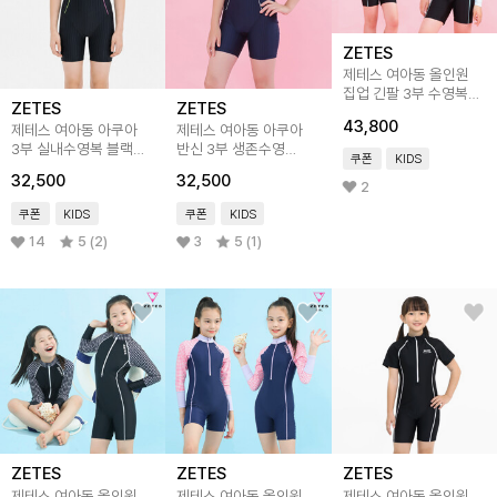
ZETES
제테스 여아동 올인원
집업 긴팔 3부 수영복
ZETES
ZETES
블랙리프 G_2i073
43,800
제테스 여아동 아쿠아
제테스 여아동 아쿠아
3부 실내수영복 블랙
반신 3부 생존수영
쿠폰
KIDS
G_2i951
실내수영복 G_2i533
32,500
32,500
2
쿠폰
KIDS
쿠폰
KIDS
14
5 (2)
3
5 (1)
ZETES
ZETES
ZETES
제테스 여아동 올인원
제테스 여아동 올인원
제테스 여아동 올인원