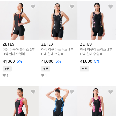
ZETES
ZETES
ZETES
여성 아쿠아 플러스 3부
여성 아쿠아 플러스 3부
여성 아쿠아 플러스 3부
U백 실내 수영복
U백 실내 수영복
U백 실내 수영복
CHRISTMAS BLACK
COTTON CLOUDS
FLOWER GARDEN
41,600
5
%
41,600
5
%
41,600
5
%
L4A5253
L4A5256
BK L4A5254
쿠폰
쿠폰
쿠폰
1
1