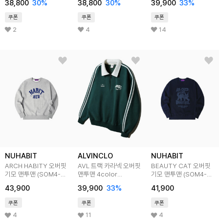
38,800
30
%
38,800
30
%
39,900
33
%
쿠폰
쿠폰
쿠폰
2
4
14
NUHABIT
ALVINCLO
NUHABIT
ARCH HABITY 오버핏
AVL 트랙 카라넥 오버핏
BEAUTY CAT 오버핏
기모 맨투맨 (SOM4-
맨투맨 4color
기모 맨투맨 (SOM4-
3NH1179)
MAR931
4NH1297)
43,900
39,900
33
%
41,900
쿠폰
쿠폰
쿠폰
4
11
4