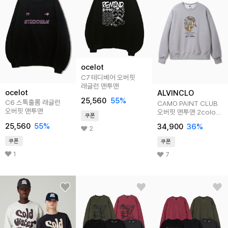
ocelot
C7 테디베어 오버핏
래글런 맨투맨
ocelot
ALVINCLO
25,560
55
%
C6 스톡홀롬 래글런
CAMO PAINT CLUB
오버핏 맨투맨
오버핏 맨투맨 2color
쿠폰
MAR286
25,560
55
%
34,900
36
%
2
쿠폰
쿠폰
1
7