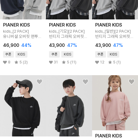
PIANER KIDS
PIANER KIDS
PIANER KIDS
kids_[2 PACK]
kids_[기모][2 PACK]
kids_[일반][2 PACK]
유니버셜 오버핏 맨투맨
빈티지 그래픽 오버핏
빈티지 그래픽 오버핏
4color
맨투맨 (4color)
맨투맨 (4color)
46,900
44
%
43,900
47
%
43,900
47
%
쿠폰
KIDS
쿠폰
KIDS
쿠폰
KIDS
8
5 (2)
31
5 (11)
12
5 (1)
PIANER KIDS