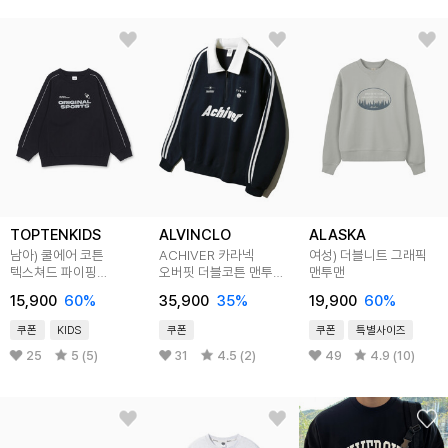
TOPTENKIDS
ALVINCLO
ALASKA
남아) 쿨에어 코튼
ACHIVER 카라넥
여성) 더블니트 그래픽
텍스쳐드 파이핑
오버핏 더블코튼 맨투맨
맨투맨
스웨트셔츠
4color MAR929
15,900
60
%
35,900
35
%
19,900
60
%
쿠폰
KIDS
쿠폰
쿠폰
특별사이즈
25
5 (5)
31
4.5 (2)
49
4.9 (10)