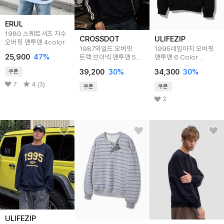
ERUL
1980 스웨트셔츠 자수
CROSSDOT
ULIFEZIP
오버핏 맨투맨 4color
1987와일드 오버핏
1995네임아치 오버핏
25,900
47
%
트랙 브이넥 맨투맨 5
맨투맨 6 Color
Color [CRDV_4003]
ULZM_0004
39,200
30
%
34,300
30
%
쿠폰
7
4 (3)
쿠폰
쿠폰
2
ULIFEZIP