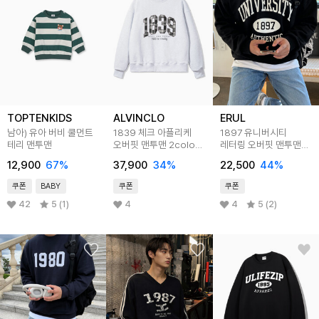
TOPTENKIDS
ALVINCLO
ERUL
남아) 유아 버비 쿨먼트
1839 체크 아플리케
1897 유니버시티
테리 맨투맨
오버핏 맨투맨 2color
레터링 오버핏 맨투맨
MAR288
3color
12,900
67
%
37,900
34
%
22,500
44
%
쿠폰
BABY
쿠폰
쿠폰
42
5 (1)
4
4
5 (2)