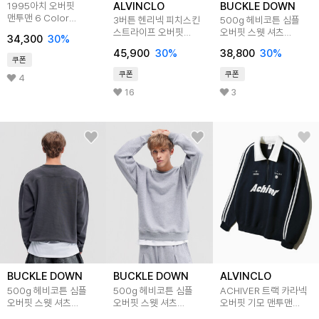
ALVINCLO
BUCKLE DOWN
1995아치 오버핏
맨투맨 6 Color
3버튼 헨리넥 피치스킨
500g 헤비코튼 심플
ULZM_0005
스트라이프 오버핏
오버핏 스웻 셔츠
34,300
30
%
맨투맨 3 color
(BLACK)
45,900
30
%
38,800
30
%
MAR339
쿠폰
쿠폰
쿠폰
4
16
3
BUCKLE DOWN
BUCKLE DOWN
ALVINCLO
500g 헤비코튼 심플
500g 헤비코튼 심플
ACHIVER 트랙 카라넥
오버핏 스웻 셔츠
오버핏 스웻 셔츠
오버핏 기모 맨투맨
(CHARCOAL)
(MELANGE GREY)
4color MAR929