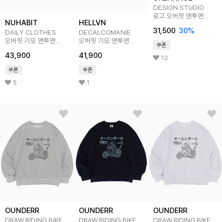
DESIGN STUDIO
로고 오버핏 맨투맨
NUHABIT
HELLVN
_5color
31,500
30
%
DAILY CLOTHES
DECALCOMANIE
오버핏 기모 맨투맨
오버핏 기모 맨투맨
쿠폰
(SOM4-4NH1191)
(SOM4-4HV039)
43,900
41,900
12
쿠폰
쿠폰
5
1
OUNDERR
OUNDERR
OUNDERR
DRAW RIDING BIKE
DRAW RIDING BIKE
DRAW RIDING BIKE