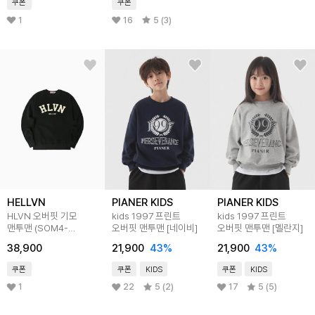
쿠폰
쿠폰
1
16
5 (3)
HELLVN
PIANER KIDS
PIANER KIDS
HLVN 오버핏 기모
kids 1997 프린트
kids 1997 프린트
맨투맨 (SOM4-
오버핏 맨투맨 [네이비]
오버핏 맨투맨 [멜란지]
4HV026)
38,900
21,900
43
%
21,900
43
%
쿠폰
쿠폰
KIDS
쿠폰
KIDS
1
22
5 (2)
17
5 (5)