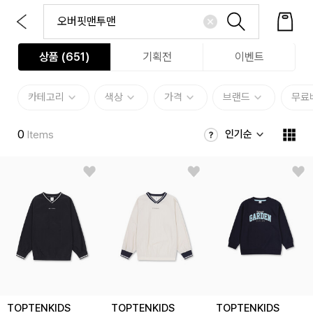
상품 (
651
)
기획전
이벤트
카테고리
색상
가격
브랜드
무료
0
인기순
Items
TOPTENKIDS
TOPTENKIDS
TOPTENKIDS