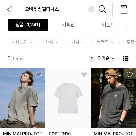
상품 (
1,241
)
기획전
이벤트
카테고리
색상
가격
브랜드
무료
0
인기순
Items
MINIMALPROJECT
TOPTEN10
MINIMALPROJECT