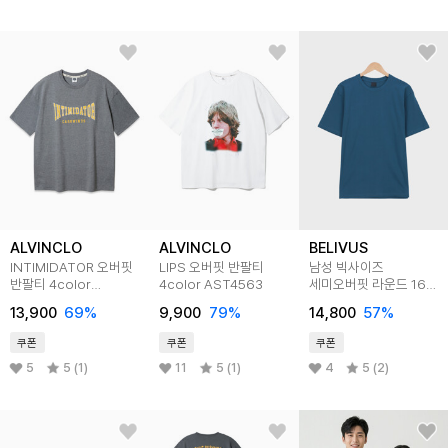
ALVINCLO
ALVINCLO
BELIVUS
INTIMIDATOR 오버핏
LIPS 오버핏 반팔티
남성 빅사이즈
반팔티 4color
4color AST4563
세미오버핏 라운드 16수
AST4704
반팔티 WS193
13,900
69
%
9,900
79
%
14,800
57
%
쿠폰
쿠폰
쿠폰
5
5 (1)
11
5 (1)
4
5 (2)