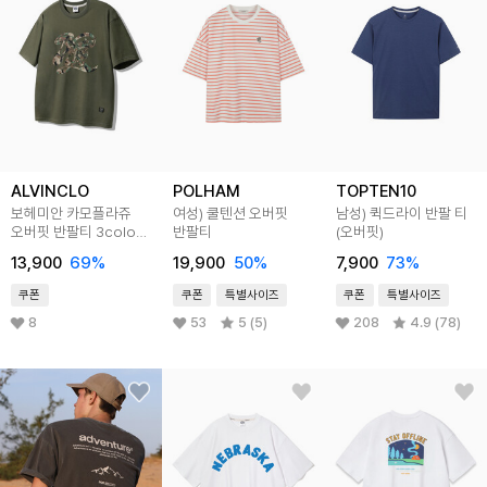
ALVINCLO
POLHAM
TOPTEN10
보헤미안 카모플라쥬
여성) 쿨텐션 오버핏
남성) 퀵드라이 반팔 티
오버핏 반팔티 3color
반팔티
(오버핏)
AST4775
13,900
69
%
19,900
50
%
7,900
73
%
쿠폰
쿠폰
특별사이즈
쿠폰
특별사이즈
8
53
5 (5)
208
4.9 (78)