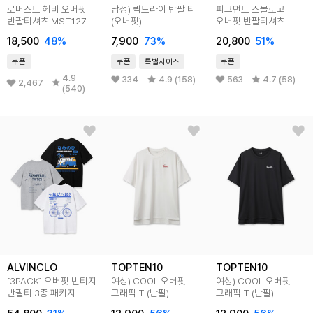
로버스트 헤비 오버핏
남성) 퀵드라이 반팔 티
피그먼트 스몰로고
반팔티셔츠 MST127
(오버핏)
오버핏 반팔티셔츠
8color
MST145 4color
18,500
48
%
7,900
73
%
20,800
51
%
쿠폰
쿠폰
특별사이즈
쿠폰
4.9
334
4.9 (158)
563
4.7 (58)
2,467
(540)
ALVINCLO
TOPTEN10
TOPTEN10
[3PACK] 오버핏 빈티지
여성) COOL 오버핏
여성) COOL 오버핏
반팔티 3종 패키지
그래픽 T (반팔)
그래픽 T (반팔)