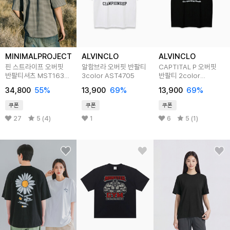
MINIMALPROJECT
ALVINCLO
ALVINCLO
핀 스트라이프 오버핏
알함브라 오버핏 반팔티
CAPTITAL P 오버핏
반팔티셔츠 MST163
3color AST4705
반팔티 2color
5color
AST4716
34,800
55
%
13,900
69
%
13,900
69
%
쿠폰
쿠폰
쿠폰
27
5 (4)
1
6
5 (1)