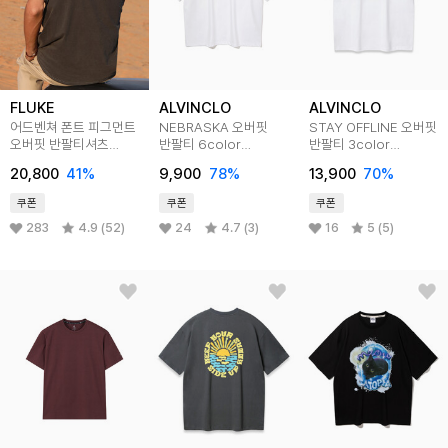
FLUKE
ALVINCLO
ALVINCLO
어드벤쳐 폰트 피그먼트
NEBRASKA 오버핏
STAY OFFLINE 오버핏
오버핏 반팔티셔츠
반팔티 6color
반팔티 3color
FST705 5color
AST4528
AST4789
20,800
41
%
9,900
78
%
13,900
70
%
쿠폰
쿠폰
쿠폰
283
4.9 (52)
24
4.7 (3)
16
5 (5)