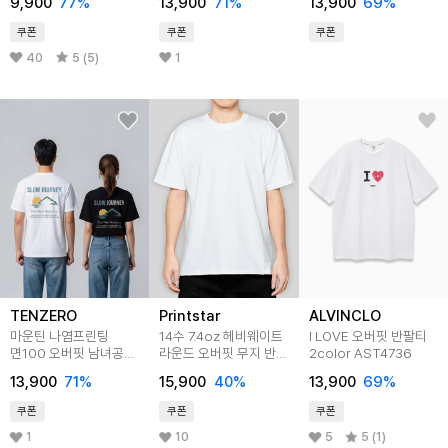
9,900
77
%
13,900
71
%
13,900
69
%
쿠폰
쿠폰
쿠폰
40
5 (5)
1
TENZERO
Printstar
ALVINCLO
마운틴 나염프린팅
14수 7.4oz 헤비웨이트
I LOVE 오버핏 반팔티
면100 오버핏 남녀공용
라운드 오버핏 무지 반팔
2color AST4736
반팔티
티셔츠 - 10 COLOR
13,900
71
%
15,900
40
%
13,900
69
%
쿠폰
쿠폰
쿠폰
1
10
5
5 (1)