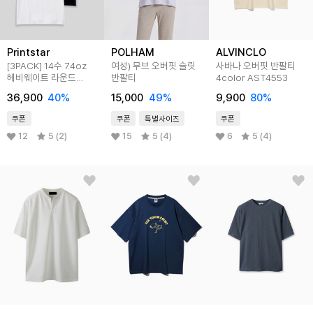
Printstar
POLHAM
ALVINCLO
[3PACK] 14수 7.4oz
여성) 무브 오버핏 슬릿
사바나 오버핏 반팔티
헤비웨이트 라운드
반팔티
4color AST4553
오버핏 무지 반팔 티셔츠
36,900
40
%
15,000
49
%
9,900
80
%
쿠폰
쿠폰
특별사이즈
쿠폰
12
5 (2)
15
5 (4)
6
5 (4)