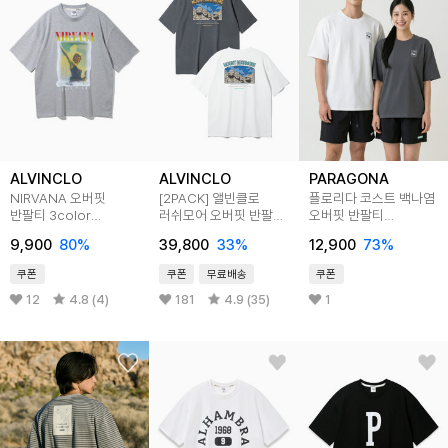
ALVINCLO
ALVINCLO
PARAGONA
NIRVANA 오버핏
[2PACK] 앨빈클로
플로리다 코스트 백나염
반팔티 3color
러쉬모어 오버핏 반팔티
오버핏 반팔티
AST4560
2종 패키지
A26T232
9,900
80
%
39,800
33
%
12,900
73
%
쿠폰
쿠폰
무료배송
쿠폰
12
4.8 (4)
181
4.9 (35)
1