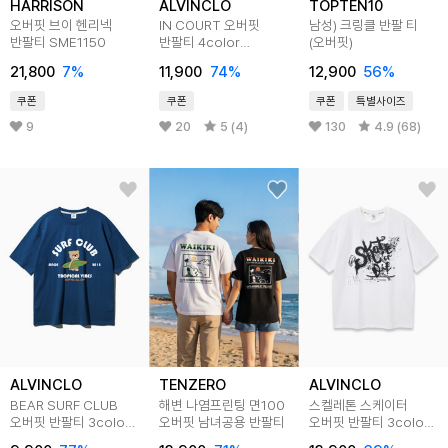
HARRISON
ALVINCLO
TOPTEN10
오버핏 브이 헨리넥
IN COURT 오버핏
남성) 크링클 반팔 티
반팔티 SME1150
반팔티 4color
(오버핏)
AST4524
21,800
7
%
11,900
74
%
12,900
56
%
쿠폰
쿠폰
쿠폰
특별사이즈
9
20
5 (4)
130
4.9 (68)
ALVINCLO
TENZERO
ALVINCLO
BEAR SURF CLUB
해변 나염프린팅 면100
스켈레톤 스케이터
오버핏 반팔티 3color
오버핏 남녀공용 반팔티
오버핏 반팔티 3color
AST4506
AST4751