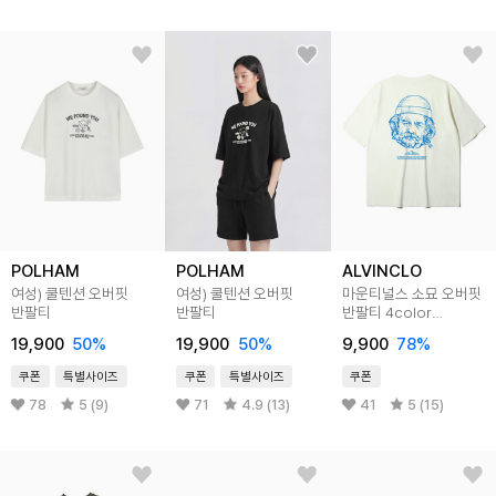
POLHAM
POLHAM
ALVINCLO
여성) 쿨텐션 오버핏
여성) 쿨텐션 오버핏
마운티널스 소묘 오버핏
반팔티
반팔티
반팔티 4color
AST3806
19,900
50
%
19,900
50
%
9,900
78
%
쿠폰
특별사이즈
쿠폰
특별사이즈
쿠폰
78
5 (9)
71
4.9 (13)
41
5 (15)