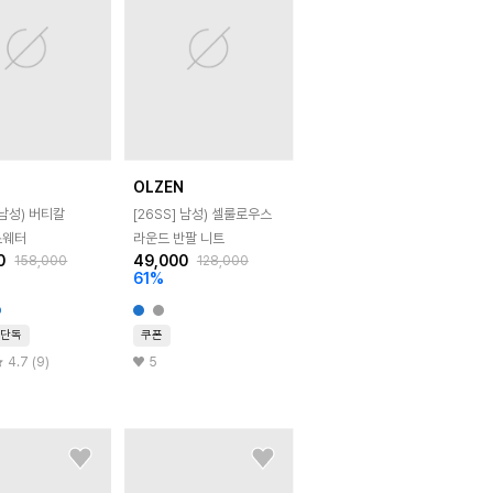
N
OLZEN
남성) 버티칼
[26SS]
남성) 셀룰로우스
스웨터
라운드 반팔 니트
0
49,000
158,000
128,000
61
%
단독
쿠폰
4.7 (9)
5