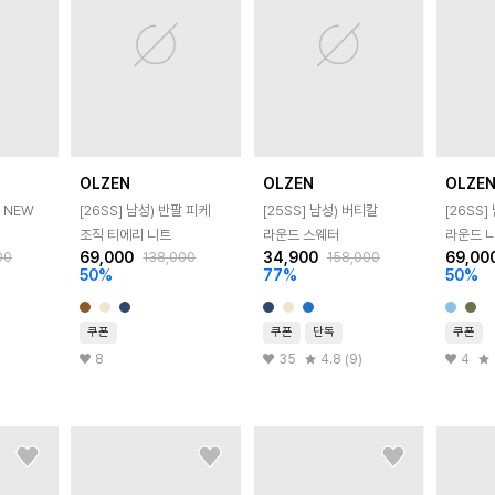
OLZEN
OLZEN
OLZE
 NEW
[26SS]
남성) 반팔 피케
[25SS]
남성) 버티칼
[26SS]
조직 티에리 니트
라운드 스웨터
라운드 
69,000
34,900
69,00
00
138,000
158,000
50
%
77
%
50
%
쿠폰
쿠폰
단독
쿠폰
8
35
4.8 (9)
4