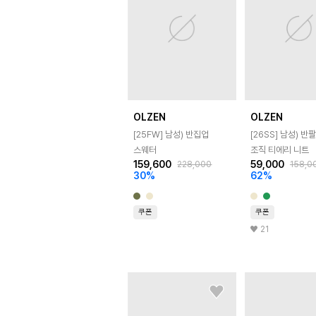
OLZEN
OLZEN
[25FW]
남성) 반집업
[26SS]
남성) 반팔
스웨터
조직 티에리 니트
159,600
59,000
228,000
158,0
30
%
62
%
쿠폰
쿠폰
21