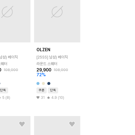
N
OLZEN
남성) 베이직
[25SS]
남성) 베이직
스웨터
라운드 스웨터
0
29,900
108,000
108,000
72
%
단독
쿠폰
단독
5 (8)
31
4.9 (10)