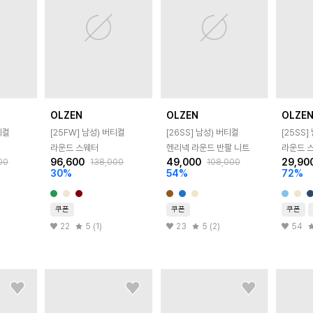
OLZEN
OLZEN
OLZE
티컬
[25FW]
남성) 버티컬
[26SS]
남성) 버티컬
[25SS]
라운드 스웨터
헨리넥 라운드 반팔 니트
라운드 
96,600
49,000
29,90
00
138,000
108,000
30
%
54
%
72
%
쿠폰
쿠폰
쿠폰
22
5 (1)
23
5 (2)
54