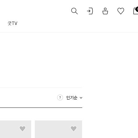
트
굿TV
인기순