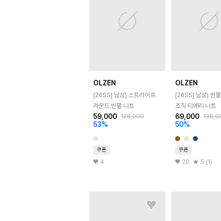
OLZEN
OLZEN
[26SS]
남성) 스트라이프
[26SS]
남성) 반팔
라운드 반팔 니트
조직 티에리 니트
59,000
69,000
128,000
138,0
53
%
50
%
쿠폰
쿠폰
4
20
5 (1)