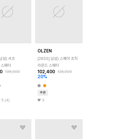
N
OLZEN
남성) 셔츠
[26SS]
남성) 스퀘어 조직
 스웨터
라운드 스웨터
00
102,400
138,000
128,000
20
%
쿠폰
5 (4)
3