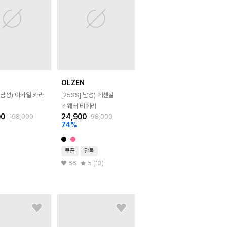
N
OLZEN
]
남성) 아가일 카라
[25SS]
남성) 에센셜
스웨터 티에리
00
24,900
198,000
98,000
74
%
쿠폰
단독
66
5 (13)