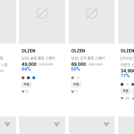
OLZEN
OLZEN
OLZE
티컬
남성) 슬럽 폴로 스웨터
남성) 조직 폴로 스웨터
[25SS]
49,000
69,000
138,000
138,000
 니트
라운드 
64
%
50
%
34,90
00
77
%
쿠폰
쿠폰
쿠폰
3
7
36