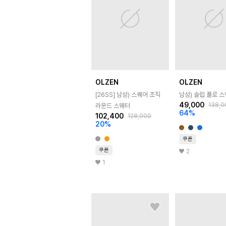
OLZEN
OLZEN
[26SS]
남성) 스퀘어 조직
남성) 슬럽 폴로 
49,000
138,0
라운드 스웨터
64
%
102,400
128,000
20
%
쿠폰
쿠폰
2
1