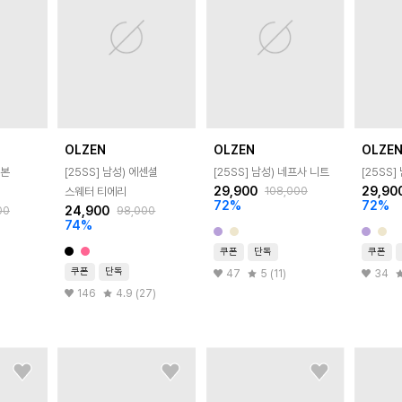
OLZEN
OLZEN
OLZE
링본
[25SS]
남성) 에센셜
[25SS]
남성) 네프사 니트
[25SS]
29,900
29,90
108,000
스웨터 티에리
72
%
72
%
24,900
00
98,000
74
%
쿠폰
단독
쿠폰
쿠폰
단독
47
5 (11)
34
146
4.9 (27)