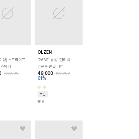
N
OLZEN
여성) 스트라이프
[26SS]
남성) 헨리넥
 스웨터
라운드 반팔 니트
0
49,000
108,000
128,000
61
%
쿠폰
6