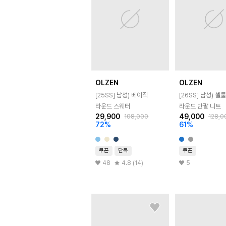
OLZEN
OLZEN
[25SS]
남성) 베이직
[26SS]
남성) 셀
라운드 스웨터
라운드 반팔 니트
29,900
49,000
108,000
128,0
72
%
61
%
쿠폰
단독
쿠폰
48
4.8 (14)
5