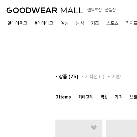
셀렉트샵
폴햄샵
열대야위크
#에어테크
여성
남성
키즈
스포츠
라이
상품 (
75
)
기획전 (1)
이벤트
0
Items
카테고리
색상
가격
브