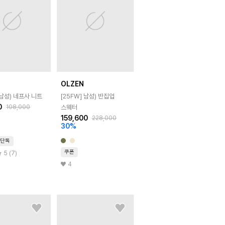
N
OLZEN
남성) 네프사 니트
[25FW]
남성) 반집업
0
108,000
스웨터
159,600
228,000
30
%
단독
쿠폰
5 (7)
4