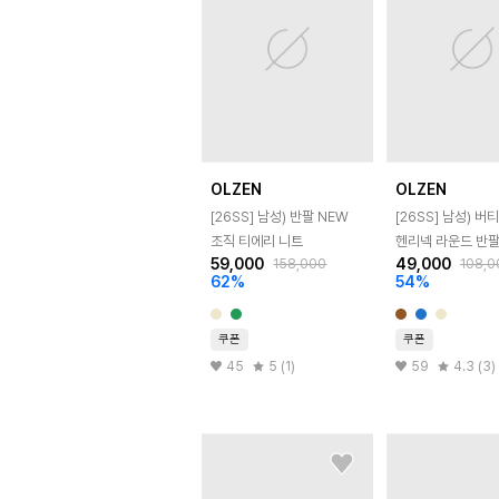
OLZEN
OLZEN
[26SS]
남성) 반팔 NEW
[26SS]
남성) 버
조직 티에리 니트
헨리넥 라운드 반팔
59,000
49,000
158,000
108,0
62
%
54
%
쿠폰
쿠폰
45
5 (1)
59
4.3 (3)