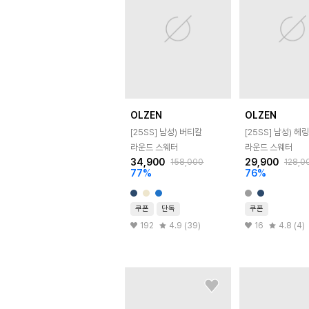
OLZEN
OLZEN
[25SS]
남성) 버티칼
[25SS]
남성) 헤
라운드 스웨터
라운드 스웨터
34,900
29,900
158,000
128,0
77
%
76
%
쿠폰
단독
쿠폰
192
4.9 (39)
16
4.8 (4)