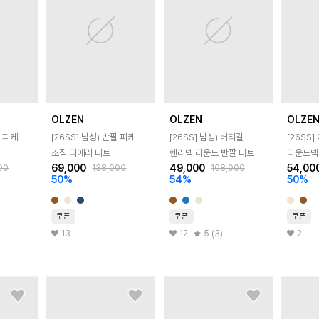
OLZEN
OLZEN
OLZE
 피케
[26SS]
남성) 반팔 피케
[26SS]
남성) 버티컬
[26SS]
조직 티에리 니트
헨리넥 라운드 반팔 니트
라운드넥
69,000
49,000
54,00
00
138,000
108,000
50
%
54
%
50
%
쿠폰
쿠폰
쿠폰
13
12
5 (3)
2