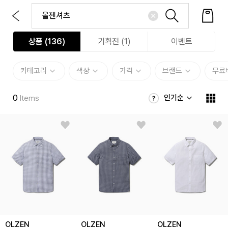
상품 (
136
)
기획전 (1)
이벤트
카테고리
색상
가격
브랜드
무료
0
인기순
Items
OLZEN
OLZEN
OLZEN