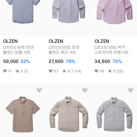
OLZEN
OLZEN
OLZEN
[26SS]
남성) 린넨
[25SS]
남성) 린넨
[25SS]
남성) 써커
블렌드 반팔 셔츠
블렌드 체크 셔츠
스트라이프 버튼다운
셔츠
59,000
53
%
27,900
78
%
34,900
76
%
11
5 (1)
67
4.7 (14)
66
5 (23)