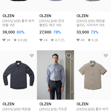
OLZEN
OLZEN
OLZEN
[26SS]
남성) 폴리 써커
[25SS]
남성) 린넨
[26SS]
남성) 에센셜
반팔 셔츠
블렌드 체크 셔츠
솔리드 시어서커 셔츠
39,000
60
%
27,900
78
%
33,900
73
%
28
4.9 (8)
24
4.7 (7)
40
5 (3)
OLZEN
OLZEN
OLZEN
[26SS]
남성) 에센셜
[25SS]
남성) 카츠온
[26SS]
남성) 폴리 써커