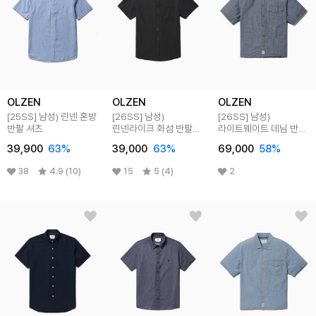
OLZEN
OLZEN
OLZEN
[25SS]
남성) 린넨 혼방
[26SS]
남성)
[26SS]
남성)
반팔 셔츠
린넨라이크 화섬 반팔
라이트웨이트 데님 반팔
셔츠
셔츠
39,900
63
%
39,000
63
%
69,000
58
%
38
4.9 (10)
15
5 (4)
2