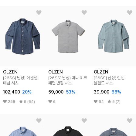
OLZEN
OLZEN
OLZEN
[26SS]
남성) 에센셜
[26SS]
남성) 미니 체크
[26SS]
남성) 린넨
데님 셔츠
패턴 반팔 셔츠
블렌드 셔츠
102,400
20
%
59,000
53
%
39,900
68
%
256
5 (64)
6
64
5 (7)