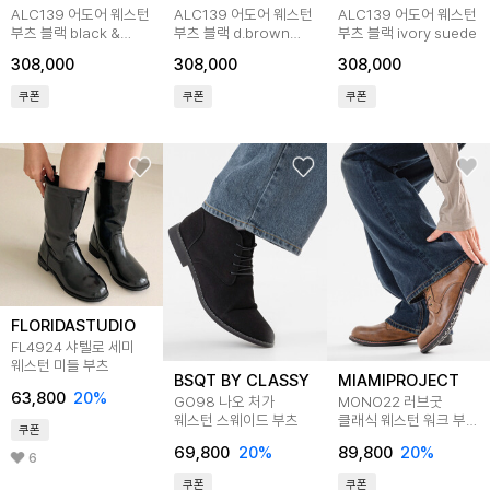
ALC139 어도어 웨스턴
ALC139 어도어 웨스턴
ALC139 어도어 웨스턴
부츠 블랙 black &
부츠 블랙 d.brown
부츠 블랙 ivory suede
black suede
suede
308,000
308,000
308,000
쿠폰
쿠폰
쿠폰
FLORIDASTUDIO
FL4924 샤텔로 세미
웨스턴 미들 부츠
BSQT BY CLASSY
MIAMIPROJECT
63,800
20
%
GO98 나오 처가
MONO22 러브굿
웨스턴 스웨이드 부츠
클래식 웨스턴 워크 부츠
쿠폰
브라운
69,800
20
%
89,800
20
%
6
쿠폰
쿠폰