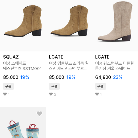
SQUAZ
LCATE
LCATE
여성 스웨이드
여성 앵클부츠 소가죽 힐
여성 웨스턴부츠 미들힐
웨스턴부츠 SSTM001
스웨이드 웨스턴 부츠
롱기장 겨울 스웨이드
SM1638
슈즈 LKR1347
85,000
19
%
85,000
19
%
64,800
23
%
쿠폰
쿠폰
쿠폰
1
2
1