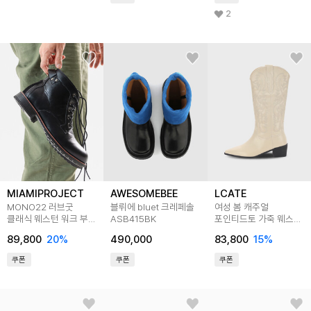
2
MIAMIPROJECT
AWESOMEBEE
LCATE
MONO22 러브굿
블뤼에 bluet 크레페솔
여성 봄 캐주얼
클래식 웨스턴 워크 부츠
ASB415BK
포인티드토 가죽 웨스턴
블랙
카우보이 롱부츠
89,800
20
%
490,000
83,800
15
%
LCA270
쿠폰
쿠폰
쿠폰