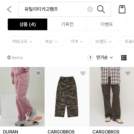
상품 (
4
)
기획전
이벤트
카테고리
색상
가격
브랜드
무료
0
인기순
Items
DURAN
CARGOBROS
CARGOBROS