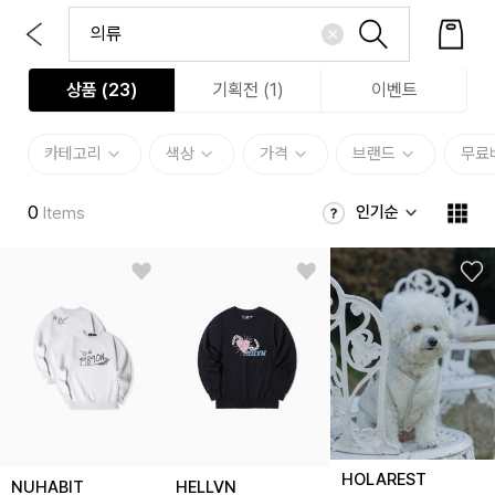
상품 (
23
)
기획전 (1)
이벤트
카테고리
색상
가격
브랜드
무료
0
인기순
Items
HOLAREST
NUHABIT
HELLVN