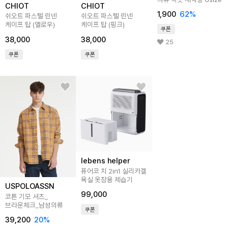
CHIOT
CHIOT
1,900
62
%
쉬오트 파스텔 린넨
쉬오트 파스텔 린넨
케이프 탑 (옐로우)
케이프 탑 (핑크)
쿠폰
38,000
38,000
25
쿠폰
쿠폰
lebens helper
퓨어코 치 2in1 실리카겔
욕실 옷장용 제습기
USPOLOASSN
99,000
코튼 기모 셔츠_
브라운체크_남성의류
쿠폰
39,200
20
%