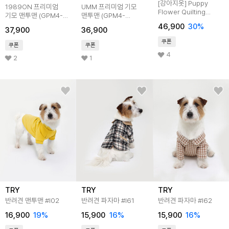
[강아지옷] Puppy
1989ON 프리미엄
UMM 프리미엄 기모
Flower Quilting
기모 맨투맨 (GPM4-
맨투맨 (GPM4-
Cotton Vest (Beige)
5NH1370)
5HV082)
46,900
30
%
37,900
36,900
쿠폰
쿠폰
쿠폰
4
2
1
TRY
TRY
TRY
반려견 맨투맨 #I02
반려견 파자마 #I61
반려견 파자마 #I62
16,900
19
%
15,900
16
%
15,900
16
%