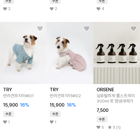
쿠폰
쿠폰
쿠폰
2
2
4
TRY
TRY
ORSENE
반려견파자마#I01
반려견파자마#I02
섬유탈취제 룸스프레이
300ml 옷 땀냄새제거
15,900
16
%
15,900
16
%
7,500
쿠폰
쿠폰
쿠폰
1
1
5
5 (1)