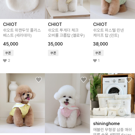
CHIOT
CHIOT
CHIOT
쉬오트 위캔두잇 플리스
쉬오트 투게더 체크
쉬오트 파스텔 린넨
베스트 (세러데이)
오버롤 크롭탑 (옐로우)
케이프 탑 (민트)
45,000
35,000
38,000
쿠폰
쿠폰
쿠폰
2
1
shininghome
에블린 무형광 삼중 매쉬
의류 속옷 세탁망 6size