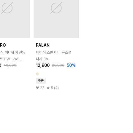
BRO
PALAN
래식 이너웨어 런닝
베이직 스판 이너 끈조절
트 HW-UW-
나시 3p
0
12,900
50
%
40,000
25,800
20
쿠폰
22
5 (4)