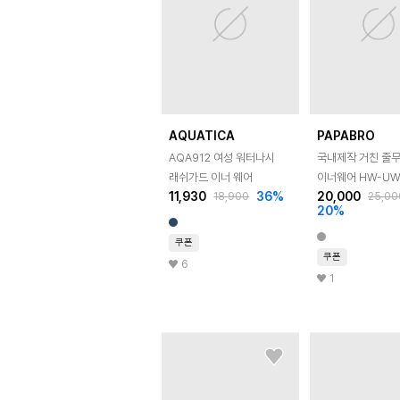
AQUATICA
PAPABRO
AQA912 여성 워터나시
국내제작 거친 줄무
래쉬가드 이너 웨어
이너웨어 HW-UW
11,930
36
%
20,000
18,900
25,00
20
%
쿠폰
쿠폰
6
1