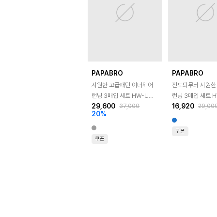
PAPABRO
PAPABRO
시원한 고급패턴 이너웨어
잔도틔무늬 시원한
런닝 3매입 세트 HW-UW-
런닝 3매입 세트 H
29,600
16,920
37,000
29,00
VMR6311
BMR1101
20
%
쿠폰
쿠폰