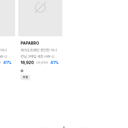
PAPABRO
 이너
체크도트패턴 편안한 이너
W-UW-
런닝 3매입 세트 HW-UW-
41
%
16,920
41
%
0
29,000
BMR1102
쿠폰
처음으로
이전으로
다음으로
마지막으로