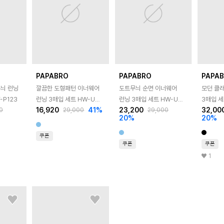
PAPABRO
PAPABRO
PAPA
늬 런닝
깔끔한 도형패턴 이너웨어
도트무늬 순면 이너웨어
모던 클
-P123
런닝 3매입 세트 HW-UW-
런닝 3매입 세트 HW-UW-
3매입 세
16,920
41
%
23,200
32,00
0
29,000
29,000
6026
MMR9001
VMR63
20
%
20
%
쿠폰
쿠폰
쿠폰
1