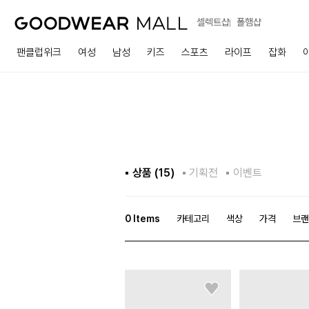
셀렉트샵
폴햄샵
팬클럽위크
여성
남성
키즈
스포츠
라이프
잡화
상품 (
15
)
기획전
이벤트
0
Items
카테고리
색상
가격
브