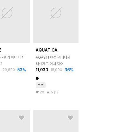
Z
AQUATICA
 7컬러 이너 나시
AQA911 여성 워터나시
12
래쉬가드 이너 웨어
0
53
%
11,930
36
%
29,800
18,900
쿠폰
20
5 (1)