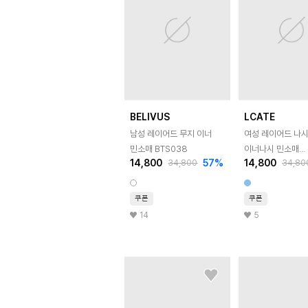
BELIVUS
LCATE
남성 레이어드 무지 이너
여성 레이어드 나
민소매 BTS038
이너나시 민소매
14,800
57
%
14,800
34,800
34,80
슬리브리스 티셔츠
LNNT011
쿠폰
쿠폰
14
5