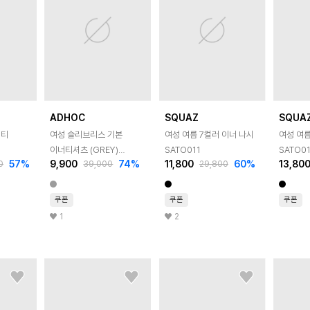
ADHOC
SQUAZ
SQUA
시티
여성 슬리브리스 기본
여성 여름 7컬러 이너 나시
여성 여름
이너티셔츠 (GREY)
SATO011
SATO0
57
%
9,900
74
%
11,800
60
%
13,80
0
39,000
29,800
(HB6STA1)
쿠폰
쿠폰
쿠폰
1
2