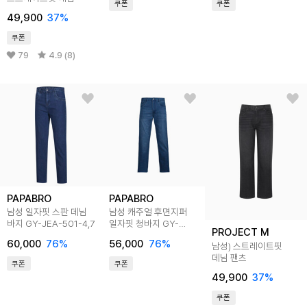
쿠폰
쿠폰
49,900
37
%
쿠폰
79
4.9 (8)
PAPABRO
PAPABRO
남성 일자핏 스판 데님
남성 캐주얼 후면지퍼
바지 GY-JEA-501-4,7
일자핏 청바지 GY-
PROJECT M
JEA-579-4
60,000
76
%
56,000
76
%
남성) 스트레이트핏
데님 팬츠
쿠폰
쿠폰
49,900
37
%
쿠폰