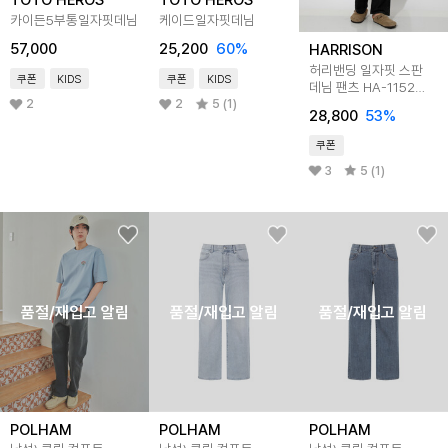
TOTO HEROS
TOTO HEROS
카이든5부통일자핏데님
케이드일자핏데님
57,000
25,200
60
%
HARRISON
허리밴딩 일자핏 스판
쿠폰
KIDS
쿠폰
KIDS
데님 팬츠 HA-1152
JAY1014
2
2
5 (1)
28,800
53
%
쿠폰
3
5 (1)
품절/재입고 알림
품절/재입고 알림
품절/재입고 알림
POLHAM
POLHAM
POLHAM