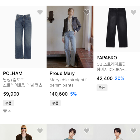
PAPABRO
OB 스트레이트핏
청바지 IC-JEA-
POLHAM
Proud Mary
DV401
42,400
20
%
남성) 컴포트
Mary chic straight fit
스트레이트핏 데님 팬츠
denim pants
쿠폰
59,900
140,600
5
%
쿠폰
쿠폰
4