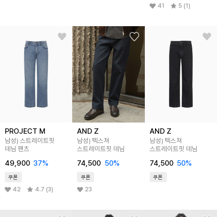
41
5 (1)
PROJECT M
AND Z
AND Z
남성) 스트레이트핏
남성) 텍스쳐
남성) 텍스쳐
데님 팬츠
스트레이트핏 데님
스트레이트핏 데님
49,900
37
%
74,500
50
%
74,500
50
%
쿠폰
쿠폰
쿠폰
42
4.7 (3)
23