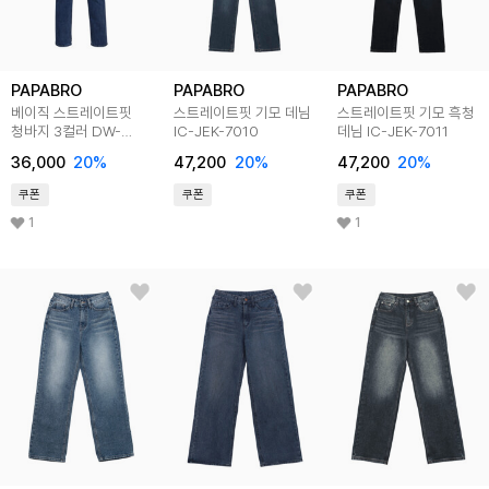
PAPABRO
PAPABRO
PAPABRO
베이직 스트레이트핏
스트레이트핏 기모 데님
스트레이트핏 기모 흑청
청바지 3컬러 DW-
IC-JEK-7010
데님 IC-JEK-7011
JEA-613,5,7
36,000
20
%
47,200
20
%
47,200
20
%
쿠폰
쿠폰
쿠폰
1
1