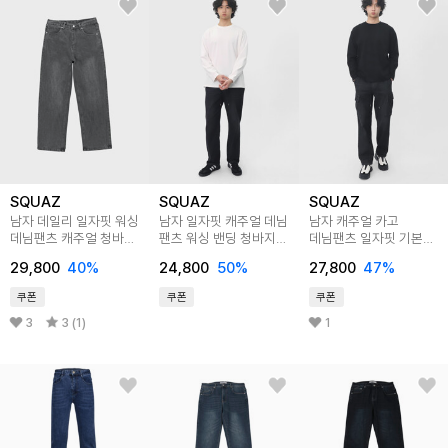
SQUAZ
SQUAZ
SQUAZ
남자 데일리 일자핏 워싱
남자 일자핏 캐주얼 데님
남자 캐주얼 카고
데님팬츠 캐주얼 청바지
팬츠 워싱 밴딩 청바지
데님팬츠 일자핏 기본
SHTP009
SBJ041
청바지 SBJ042
29,800
40
%
24,800
50
%
27,800
47
%
쿠폰
쿠폰
쿠폰
3
3 (1)
1