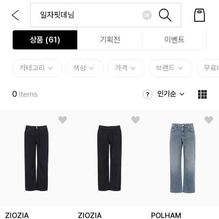
상품 (
61
)
기획전
이벤트
카테고리
색상
가격
브랜드
무료
0
인기순
Items
ZIOZIA
ZIOZIA
POLHAM