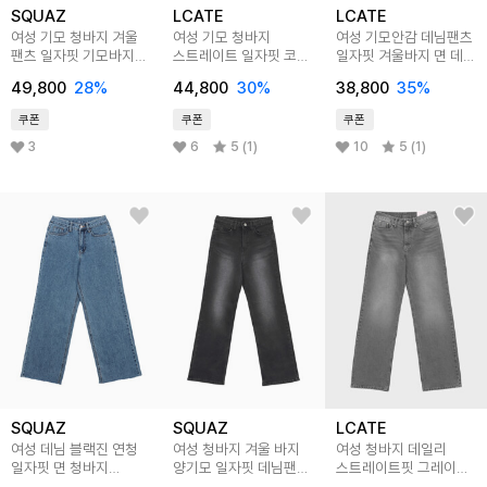
SQUAZ
LCATE
LCATE
여성 기모 청바지 겨울
여성 기모 청바지
여성 기모안감 데님팬츠
팬츠 일자핏 기모바지
스트레이트 일자핏 코튼
일자핏 겨울바지 면 데님
SIN047
겨울 바지 LPP030
LPP029
49,800
28
%
44,800
30
%
38,800
35
%
쿠폰
쿠폰
쿠폰
3
6
5 (1)
10
5 (1)
SQUAZ
SQUAZ
LCATE
여성 데님 블랙진 연청
여성 청바지 겨울 바지
여성 청바지 데일리
일자핏 면 청바지
양기모 일자핏 데님팬츠
스트레이트핏 그레이진
SIN045
SIN046
데님 사계절 팬츠