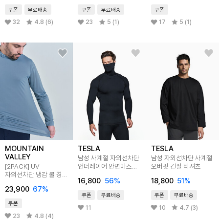
쿠폰
무료배송
쿠폰
무료배송
쿠폰
32
4.8 (6)
23
5 (1)
17
5 (1)
MOUNTAIN
TESLA
TESLA
VALLEY
남성 사계절 자외선차단
남성 자외선차단 사계절
[2PACK] UV
언더레이어 안면마스크
오버핏 긴팔 티셔츠
자외선차단 냉감 쿨 경량
터틀넥 긴팔
16,800
56
%
18,800
51
%
숏하프넥 긴팔 티셔츠
23,900
67
%
MVT5142
쿠폰
무료배송
쿠폰
무료배송
쿠폰
11
10
4.7 (3)
23
4.8 (4)