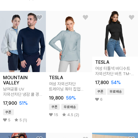
TESLA
여성 터틀넥 바디수트
자외선차단 바프 TM-
MOUNTAIN
TESLA
FUO02
17,800
54
%
VALLEY
여성 자외선차단
남여공용 UV
트레이닝 쿼터 집업
쿠폰
무료배송
자외선차단 냉감 쿨 경량
티셔츠
19,800
59
%
숏하프넥 긴팔 티셔츠
6
17,900
51
%
MVT5142
쿠폰
무료배송
쿠폰
15
4.5 (2)
5
5 (1)