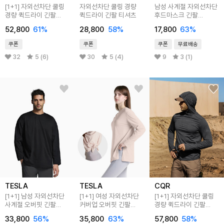
[1+1] 자외선차단 쿨링
자외선차단 쿨링 경량
남성 사계절 자외선차단
경량 퀵드라이 긴팔
퀵드라이 긴팔 티셔츠
후드마스크 긴팔
티셔츠
베이스레이어
52,800
61
%
28,800
58
%
17,800
63
%
쿠폰
쿠폰
쿠폰
무료배송
32
5 (6)
30
5 (4)
9
3 (1)
TESLA
TESLA
CQR
[1+1] 남성 자외선차단
[1+1] 여성 자외선차단
[1+1] 자외선차단 쿨링
사계절 오버핏 긴팔
커버업 오버핏 긴팔
경량 퀵드라이 긴팔
티셔츠
티셔츠
풀커버 후드티셔츠
33,800
56
%
35,800
63
%
57,800
58
%