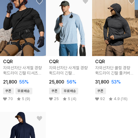
CQR
CQR
CQR
자외선차단 사계절 경량
자외선차단 사계절 경량
자외선차단 쿨링 경량
퀵드라이 긴팔 티셔츠
퀵드라이 긴팔
퀵드라이 긴팔 풀커버
CQ-TOL601
포켓티셔츠 CQ-
후드티셔츠
21,800
55
%
25,800
56
%
31,800
53
%
TOL602
쿠폰
무료배송
쿠폰
무료배송
쿠폰
70
5 (9)
25
5 (4)
92
4.9 (16)