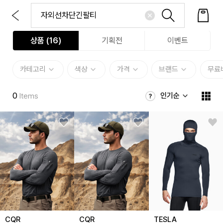
상품 (
16
)
기획전
이벤트
카테고리
색상
가격
브랜드
무료
0
인기순
Items
CQR
CQR
TESLA