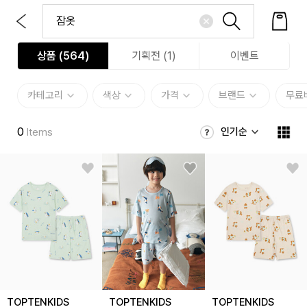
상품 (
564
)
기획전 (1)
이벤트
카테고리
색상
가격
브랜드
무료
0
인기순
Items
TOPTENKIDS
TOPTENKIDS
TOPTENKIDS