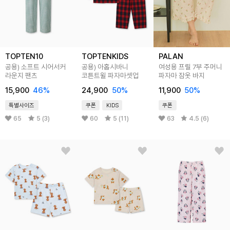
TOPTEN10
TOPTENKIDS
PALAN
공용) 소프트 시어서커
공용) 아홉시바니
여성용 프릴 7부 주머니
라운지 팬츠
코튼트윌 파자마셋업
파자마 잠옷 바지
15,900
46
%
24,900
50
%
11,900
50
%
특별사이즈
쿠폰
KIDS
쿠폰
65
5 (3)
60
5 (11)
63
4.5 (6)