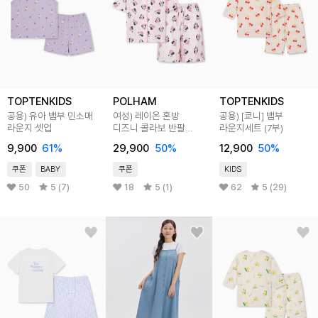
TOPTENKIDS
POLHAM
TOPTENKIDS
공용) 유아 뱀부 민소매
여성) 레이온 혼방
공용) [쿄니] 뱀부
라운지 셋업
디즈니 콜라보 반팔
라운지세트 (7부)
라운지웨어 세트 (전판)
9,900
61
%
29,900
50
%
12,900
50
%
쿠폰
BABY
쿠폰
KIDS
50
5 (7)
18
5 (1)
62
5 (29)