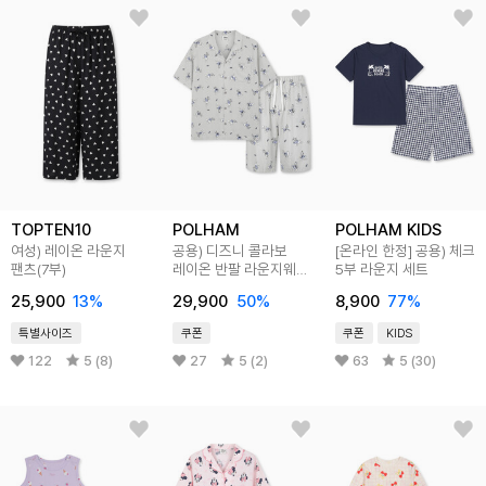
TOPTEN10
POLHAM
POLHAM KIDS
여성) 레이온 라운지
공용) 디즈니 콜라보
[온라인 한정] 공용) 체크
팬츠(7부)
레이온 반팔 라운지웨어
5부 라운지 세트
세트
25,900
13
%
29,900
50
%
8,900
77
%
특별사이즈
쿠폰
쿠폰
KIDS
122
5 (8)
27
5 (2)
63
5 (30)