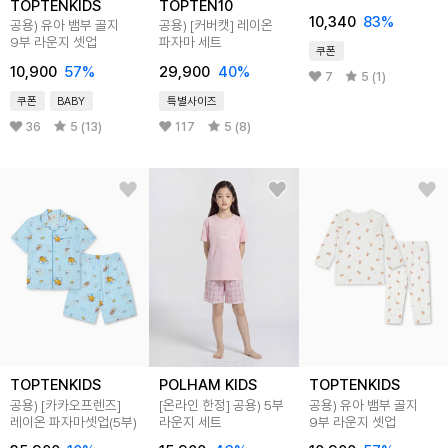
TOPTENKIDS
TOPTEN10
10,340
83
%
공용) 유아 뱀부 골지
공용) [커버캣] 레이온
9부 라운지 셋업
파자마 세트
쿠폰
10,900
57
%
29,900
40
%
7
5 (1)
쿠폰
BABY
특별사이즈
36
5 (13)
117
5 (8)
TOPTENKIDS
POLHAM KIDS
TOPTENKIDS
공용) [카카오프렌즈]
[온라인 한정] 공용) 5부
공용) 유아 뱀부 골지
레이온 파자마셋업(5부)
라운지 세트
9부 라운지 셋업