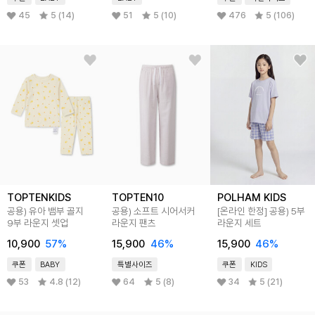
45
5 (14)
51
5 (10)
476
5 (106)
TOPTENKIDS
TOPTEN10
POLHAM KIDS
공용) 유아 뱀부 골지
공용) 소프트 시어서커
[온라인 한정] 공용) 5부
9부 라운지 셋업
라운지 팬츠
라운지 세트
10,900
57
%
15,900
46
%
15,900
46
%
쿠폰
BABY
특별사이즈
쿠폰
KIDS
53
4.8 (12)
64
5 (8)
34
5 (21)