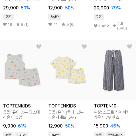
세트
29,900
50
%
12,900
50
%
20,900
79
%
쿠폰
BABY
쿠폰
4.9
18
5 (1)
41
5 (6)
1,452
(688)
TOPTENKIDS
TOPTENKIDS
TOPTEN10
공용) 유아 뱀부 민소매
공용) 유아 [쿄니] 뱀부
여성) 소프트 시어서커
라운지 셋업
라운지세트 (5부)
라운지 7부 팬츠
9,900
61
%
12,900
50
%
15,900
46
%
쿠폰
BABY
BABY
쿠폰
특별사이즈