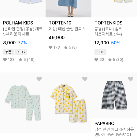
POLHAM KIDS
TOPTEN10
TOPTENKIDS
[온라인 한정] 공용) 체크
여성) 데님 슬립 원피스
공용) [쿄니] 뱀부
5부 라운지 세트
라운지세트 (7부)
49,900
8,900
77
%
12,900
50
%
173
5 (3)
쿠폰
KIDS
KIDS
128
5 (49)
62
5 (30)
PAPABRO
남성 인견 체크 6색 잠옷
반바지 HW-UW-5101