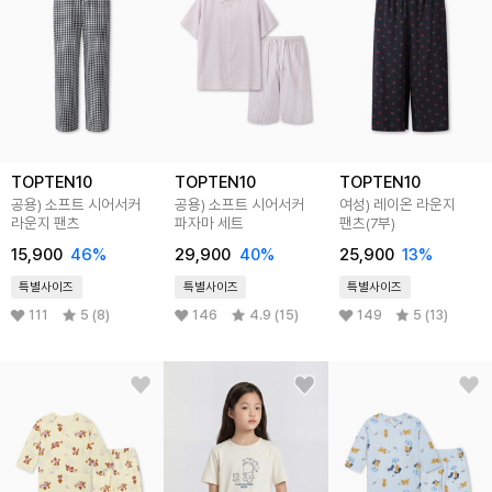
TOPTEN10
TOPTEN10
TOPTEN10
공용) 소프트 시어서커
공용) 소프트 시어서커
여성) 레이온 라운지
라운지 팬츠
파자마 세트
팬츠(7부)
15,900
46
%
29,900
40
%
25,900
13
%
특별사이즈
특별사이즈
특별사이즈
111
5 (8)
146
4.9 (15)
149
5 (13)