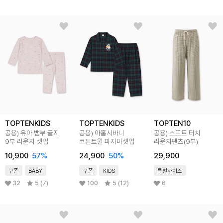
TOPTENKIDS
TOPTENKIDS
TOPTEN10
공용) 유아 뱀부 골지
공용) 아홉시바니
공용) 소프트 터치
9부 라운지 셋업
코튼트윌 파자마셋업
라운지팬츠(9부)
10,900
57
%
24,900
50
%
29,900
쿠폰
BABY
쿠폰
KIDS
특별사이즈
32
5 (7)
100
5 (12)
6