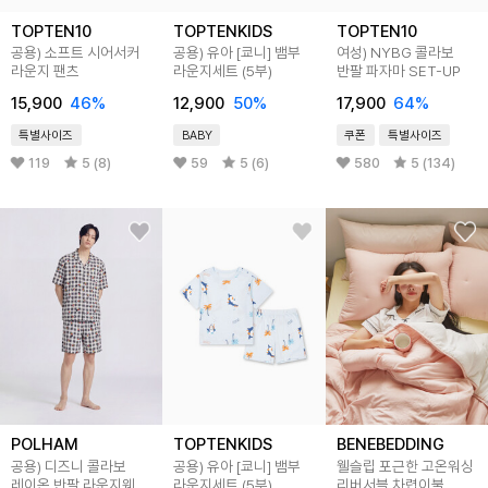
TOPTEN10
TOPTENKIDS
TOPTEN10
공용) 소프트 시어서커
공용) 유아 [쿄니] 뱀부
여성) NYBG 콜라보
라운지 팬츠
라운지세트 (5부)
반팔 파자마 SET-UP
15,900
46
%
12,900
50
%
17,900
64
%
특별사이즈
BABY
쿠폰
특별사이즈
119
5 (8)
59
5 (6)
580
5 (134)
POLHAM
TOPTENKIDS
BENEBEDDING
공용) 디즈니 콜라보
공용) 유아 [쿄니] 뱀부
웰슬립 포근한 고온워싱
레이온 반팔 라운지웨어
라운지세트 (5부)
리버서블 차렵이불