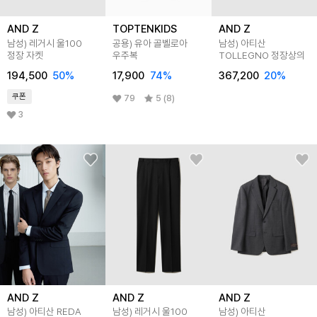
AND Z
TOPTENKIDS
AND Z
남성) 레거시 울100
공용) 유아 골벨로아
남성) 아티산
정장 자켓
우주복
TOLLEGNO 정장상의
194,500
50
%
17,900
74
%
367,200
20
%
쿠폰
79
5 (8)
3
AND Z
AND Z
AND Z
남성) 아티산 REDA
남성) 레거시 울100
남성) 아티산