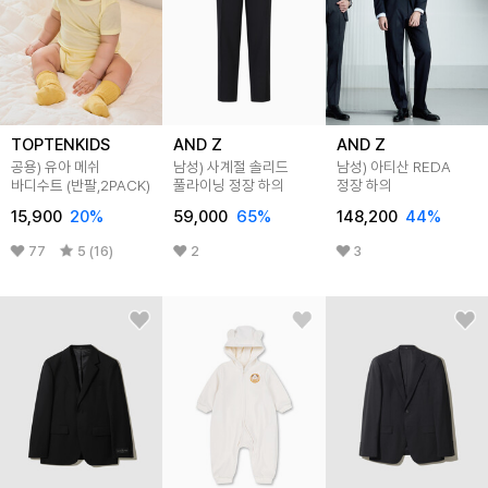
TOPTENKIDS
AND Z
AND Z
공용) 유아 메쉬
남성) 사계절 솔리드
남성) 아티산 REDA
바디수트 (반팔,2PACK)
풀라이닝 정장 하의
정장 하의
15,900
20
%
59,000
65
%
148,200
44
%
77
5 (16)
2
3