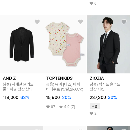
6
AND Z
TOPTENKIDS
ZIOZIA
남성) 사계절 솔리드
공용) 유아 [테스] 메쉬
남성) 턱시도 솔리드
풀라이닝 정장 상의
바디수트 (반팔,2PACK)
정장 자켓
119,000
63
%
15,900
20
%
237,300
30
%
쿠폰
67
4.9 (7)
2