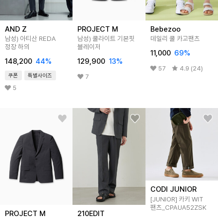
AND Z
PROJECT M
Bebezoo
남성) 아티산 REDA
남성) 쿨라이트 기본핏
데일리 쿨 카고팬츠
정장 하의
블레이저
11,000
69
%
148,200
44
%
129,900
13
%
57
4.9 (24)
쿠폰
특별사이즈
7
5
CODI JUNIOR
[JUNIOR] 카키 WIT
팬츠_CPAUA52ZSK
PROJECT M
210EDIT