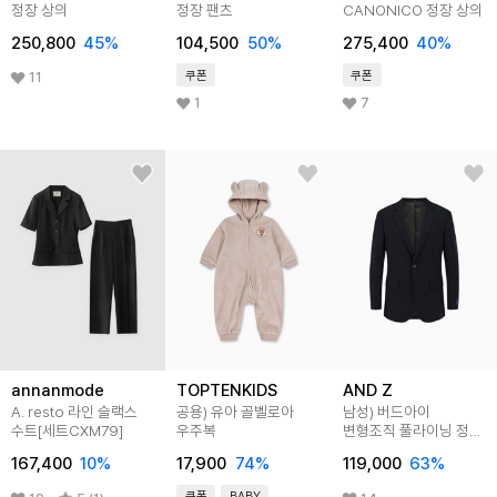
정장 상의
정장 팬츠
CANONICO 정장 상의
250,800
45
%
104,500
50
%
275,400
40
%
쿠폰
쿠폰
11
1
7
annanmode
TOPTENKIDS
AND Z
A. resto 라인 슬랙스
공용) 유아 골벨로아
남성) 버드아이
수트[세트CXM79]
우주복
변형조직 풀라이닝 정장
상의 (페일그린)
167,400
10
%
17,900
74
%
119,000
63
%
쿠폰
BABY