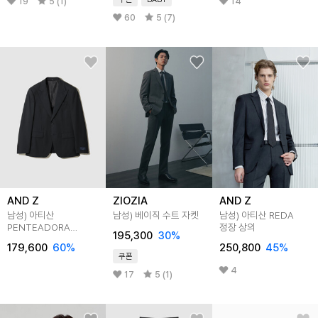
19
5 (1)
14
60
5 (7)
AND Z
ZIOZIA
AND Z
남성) 아티산
남성) 베이직 수트 자켓
남성) 아티산 REDA
PENTEADORA
정장 상의
195,300
30
%
정장상의
179,600
60
%
250,800
45
%
쿠폰
4
17
5 (1)