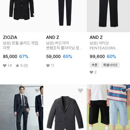
ZIOZIA
AND Z
AND Z
남성) 트윌 솔리드 셋업
남성) 버드아이
남성) 아티산
자켓
변형조직 풀라이닝 정장
PENTEADORA
하의 (페일그린)
정장하의
85,000
67
%
59,000
65
%
99,600
60
%
쿠폰
특별사이즈
14
5 (3)
11
2