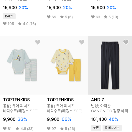
(민소매,2PACK)
15,900
20
%
15,900
20
%
15,900
20
%
BABY
69
5 (6)
63
5 (10)
105
4.9 (16)
TOPTENKIDS
TOPTENKIDS
AND Z
공용) 유아 피너츠
공용) 유아 피너츠
남성) 아티산
바디수트(레깅스 SET)
바디수트(레깅스 SET)
CANONICO 정장 하의
9,900
66
%
9,900
66
%
161,400
40
%
쿠폰
특별사이즈
81
4.8 (33)
97
5 (26)