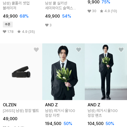
9,900
75
%
남성) 쿨폴리 셋업
남성 쿨 실키넨
블레이저
세미와이드 슬랙스
30
4.9 (10)
슬레이트 그레이
49,900
68
%
49,900
54
%
쿠폰
3
178
4.9 (35)
OLZEN
AND Z
AND Z
[26SS]
남성) 정장 벨트
남성) 레거시 울100
남성) 레거시 울100
정장 자켓
정장 팬츠
49,000
194,500
50
%
104,500
50
%