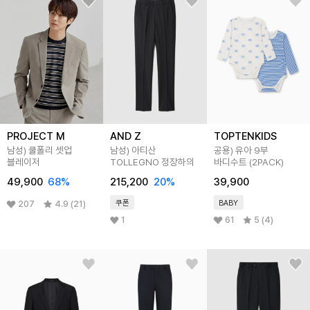
PROJECT M
AND Z
TOPTENKIDS
남성) 쿨폴리 셋업
남성) 아티산
공용) 유아 9부
블레이저
TOLLEGNO 정장하의
바디수트 (2PACK)
49,900
68
%
215,200
20
%
39,900
쿠폰
BABY
207
4.9 (21)
1
61
5 (4)