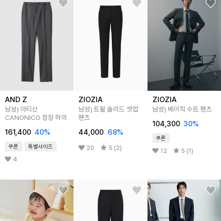
AND Z
ZIOZIA
ZIOZIA
남성) 아티산
남성) 트윌 솔리드 셋업
남성) 베이직 수트 팬츠
CANONICO 정장 하의
팬츠
104,300
30
%
161,400
40
%
44,000
68
%
쿠폰
쿠폰
특별사이즈
20
5 (2)
12
5 (1)
4