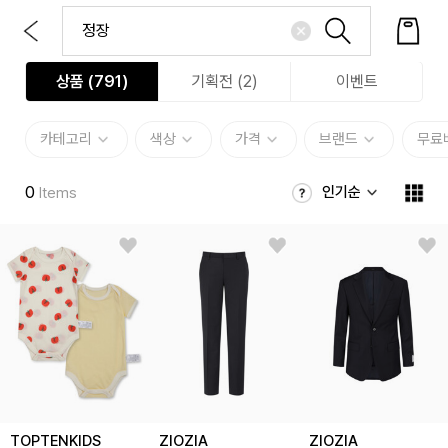
상품 (
791
)
기획전 (2)
이벤트
카테고리
색상
가격
브랜드
무료
0
인기순
Items
TOPTENKIDS
ZIOZIA
ZIOZIA