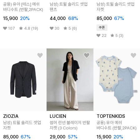
공용) 유아 [테스] 메쉬
남성) 트윌 솔리드 셋업
남성) 트윌 솔리드 셋업
바디수트 (반팔,2PACK)
팬츠
자켓
15,900
20
%
44,000
68
%
85,000
67
%
쿠폰
107
4.8 (19)
30
5 (6)
22
5 (3)
ZIOZIA
LUCIEN
TOPTENKIDS
남성) 트윌 솔리드 셋업
썸머 린넨 블레이저 반팔
공용) 유아 메쉬
자켓
자켓 (3 Colors)
바디수트 (반팔,2PACK)
85,000
67
%
29,000
57
%
15,900
20
%