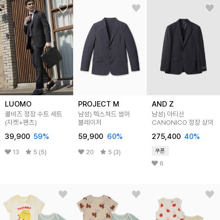
LUOMO
PROJECT M
AND Z
쿨비즈 정장 수트 세트
남성) 텍스쳐드 썸머
남성) 아티산
(자켓+팬츠)
블레이저
CANONICO 정장 상의
39,900
59
%
59,900
60
%
275,400
40
%
쿠폰
13
5 (5)
20
5 (3)
6