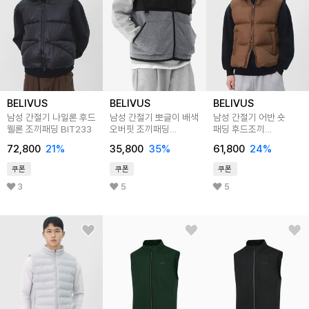
BELIVUS
BELIVUS
BELIVUS
남성 간절기 나일론 후드
남성 간절기 뽀글이 배색
남성 간절기 어반 숏
웰론 조끼패딩 BIT233
오버핏 조끼패딩
패딩 후드조끼
WS157
BAND016
72,800
21
%
35,800
35
%
61,800
24
%
쿠폰
쿠폰
쿠폰
3
5
5