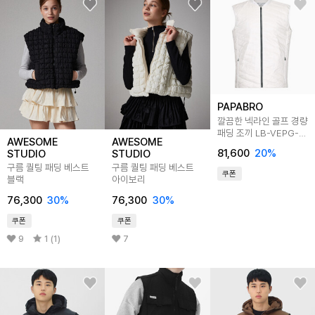
PAPABRO
깔끔한 넥라인 골프 경량
패딩 조끼 LB-VEPG-
AWESOME
AWESOME
KS21M105
81,600
20
%
STUDIO
STUDIO
구름 퀄팅 패딩 베스트
구름 퀄팅 패딩 베스트
쿠폰
블랙
아이보리
76,300
30
%
76,300
30
%
쿠폰
쿠폰
9
1 (1)
7