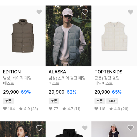
EDITION
ALASKA
TOPTENKIDS
남성) 베이직 패딩
남성) 스퀘어 퀼팅 패딩
공용) 경량 퀼팅
베스트
베스트
패딩베스트
29,900
69
%
29,900
62
%
20,900
65
%
쿠폰
쿠폰
쿠폰
KIDS
164
4.9 (23)
77
4.7 (11)
118
4.9 (26)