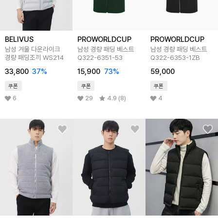
BELIVUS
PROWORLDCUP
PROWORLDCUP
남성 겨울 다운라이크
남성 경량 패딩 베스트
남성 경량 패딩 베스트
경량 패딩조끼 WS214
Q322-6351-53
Q322-6353-1ZB
33,800
37
%
15,900
73
%
59,000
쿠폰
쿠폰
쿠폰
6
29
4.9 (8)
4