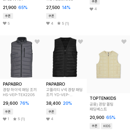
쿠폰
21,900
65
%
27,500
14
%
4
쿠폰
쿠폰
5
4
5 (1)
PAPABRO
PAPABRO
경량 하이넥 패딩 조끼
고퀄리티 V넥 경량 패딩
HS-VEP-TEX2205
조끼 YD-VEP-
TOPTENKIDS
465,466
29,600
76
%
38,400
20
%
공용) 경량 퀼팅
패딩베스트
쿠폰
쿠폰
20,900
65
%
1
5 (1)
4
쿠폰
KIDS