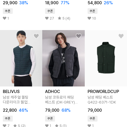
29,900
38
%
18,900
77
%
54,800
26
%
쿠폰
쿠폰
쿠폰
1
27
5 (4)
10
BELIVUS
ADHOC
PROWORLDCUP
남성 캐주얼 퀄팅
남성 코듀로이 패딩
남성 패딩 베스트
다운라이크 웜업
베스트 (DK-GREY)
Q422-6371-1DK
경량패딩조끼 WS212
(HBAVE20)
22,800
46
%
79,000
68
%
79,000
쿠폰
쿠폰
쿠폰
7
5 (2)
1
5 (1)
1