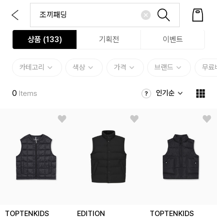
상품 (
133
)
기획전
이벤트
카테고리
색상
가격
브랜드
무료
0
인기순
Items
TOPTENKIDS
EDITION
TOPTENKIDS