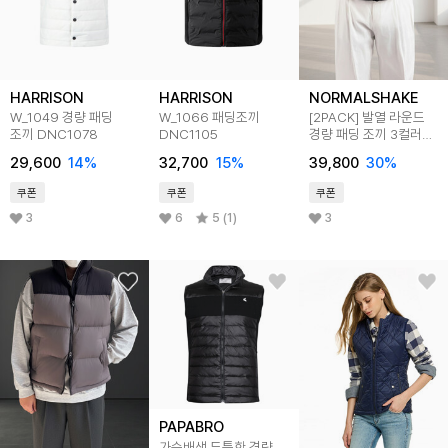
HARRISON
HARRISON
NORMALSHAKE
W_1049 경량 패딩
W_1066 패딩조끼
[2PACK] 발열 라운드
조끼 DNC1078
DNC1105
경량 패딩 조끼 3컬러
M-2XL
29,600
14
%
32,700
15
%
39,800
30
%
쿠폰
쿠폰
쿠폰
3
6
5 (1)
3
PAPABRO
가슴배색 두툼한 경량