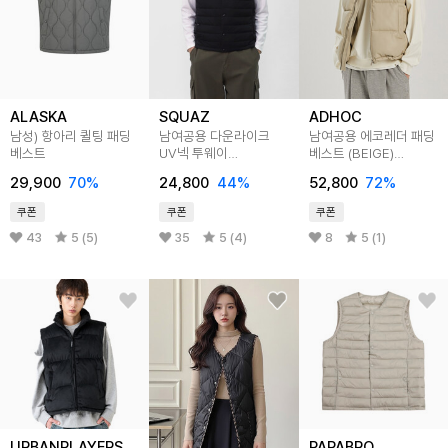
ALASKA
SQUAZ
ADHOC
남성) 항아리 퀼팅 패딩
남여공용 다운라이크
남여공용 에코레더 패딩
베스트
UV넥 투웨이
베스트 (BEIGE)
초경량패딩조끼
(HZAVE80-25)
29,900
70
%
24,800
44
%
52,800
72
%
SWS048
쿠폰
쿠폰
쿠폰
43
5 (5)
35
5 (4)
8
5 (1)
URBANPLAYERS
PAPABRO