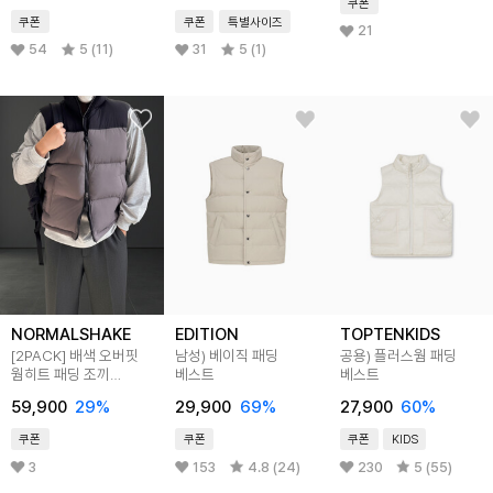
쿠폰
쿠폰
쿠폰
특별사이즈
21
54
5 (11)
31
5 (1)
NORMALSHAKE
EDITION
TOPTENKIDS
[2PACK] 배색 오버핏
남성) 베이직 패딩
공용) 플러스웜 패딩
웜히트 패딩 조끼
베스트
베스트
(2color 5size)
59,900
29
%
29,900
69
%
27,900
60
%
쿠폰
쿠폰
쿠폰
KIDS
3
153
4.8 (24)
230
5 (55)