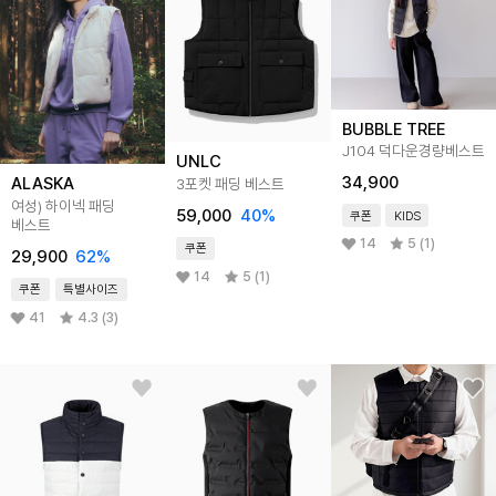
BUBBLE TREE
J104 덕다운경량베스트
UNLC
34,900
ALASKA
3포켓 패딩 베스트
여성) 하이넥 패딩
59,000
40
%
쿠폰
KIDS
베스트
14
5 (1)
쿠폰
29,900
62
%
14
5 (1)
쿠폰
특별사이즈
41
4.3 (3)