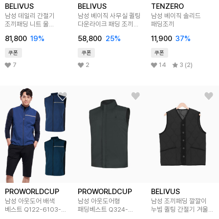
BELIVUS
BELIVUS
TENZERO
남성 데일리 간절기
남성 베이직 사무실 퀼팅
남성 베이직 솔리드
조끼패딩 니트 울
다운라이크 패딩 조끼
패딩조끼
골프웨어 캐시미어
BHZ032
81,800
19
%
58,800
25
%
11,900
37
%
아우터 BOBT041
쿠폰
쿠폰
쿠폰
7
2
14
3 (2)
PROWORLDCUP
PROWORLDCUP
BELIVUS
남성 아웃도어 배색
남성 아웃도어형
남성 조끼패딩 깔깔이
베스트 Q122-6103-
패딩베스트 Q324-
누빔 퀼팅 간절기 겨울
04
6351-52
베스트 BRON001