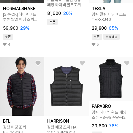
패딩 하이넥 골프조끼
NORMALSHAKE
TESLA
LB-VEPG-KS21M103
81,600
20
%
[2PACK] 헤비웨이트
경량 퀼팅 패딩 베스트
투톤 발열 패딩 조끼
TM-XKJ46
쿠폰
(2color S-2XL)
59,900
29
%
29,800
65
%
쿠폰
쿠폰
무료배송
4
5
PAPABRO
경량 하이넥 윈드 패딩
조끼 HS-VEP-WF42
BFL
HARRISON
29,600
76
%
경량 패딩 조끼
경량 패딩 조끼 HA-
BFL24V101
1164 SSM1003