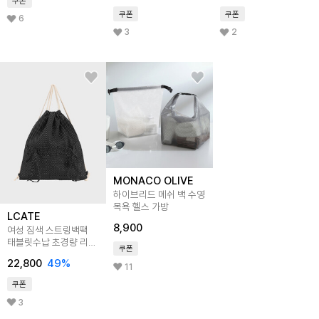
쿠폰
쿠폰
쿠폰
6
3
2
MONACO OLIVE
하이브리드 메쉬 백 수영
목욕 헬스 가방
LCATE
8,900
여성 짐색 스트링백팩
태블릿수납 초경량 리본
쿠폰
도트 보부상가방
22,800
49
%
LAIN033
11
쿠폰
3