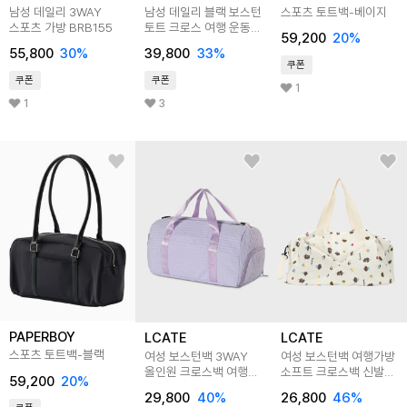
남성 데일리 3WAY
남성 데일리 블랙 보스턴
스포츠 토트백-베이지
스포츠 가방 BRB155
토트 크로스 여행 운동
59,200
20
%
가방 BJI466
55,800
30
%
39,800
33
%
쿠폰
쿠폰
쿠폰
1
1
3
PAPERBOY
LCATE
LCATE
스포츠 토트백-블랙
여성 보스턴백 3WAY
여성 보스턴백 여행가방
올인원 크로스백 여행
소프트 크로스백 신발
59,200
20
%
운동 가방 LJA137
방수포켓 운동가방
29,800
40
%
26,800
46
%
LJNA035