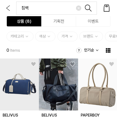
상품 (
8
)
기획전
이벤트
카테고리
색상
가격
브랜드
무료
0
인기순
Items
BELIVUS
BELIVUS
PAPERBOY