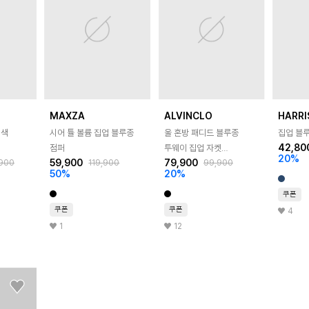
MAXZA
ALVINCLO
HARR
배색
시어 튤 볼륨 집업 블루종
울 혼방 패디드 블루종
집업 블루
42,80
점퍼
투웨이 집업 자켓
20
%
59,900
79,900
900
119,900
99,900
DLX1281
50
%
20
%
쿠폰
쿠폰
쿠폰
4
1
12