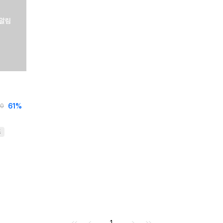
 알림
61
%
00
즈
처음으로
이전으로
다음으로
마지막으로
1