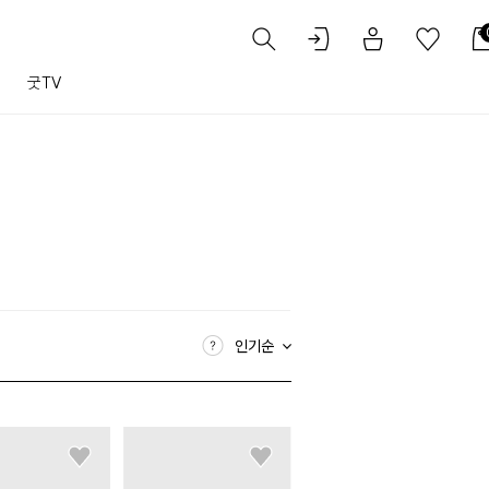
트
굿TV
인기순