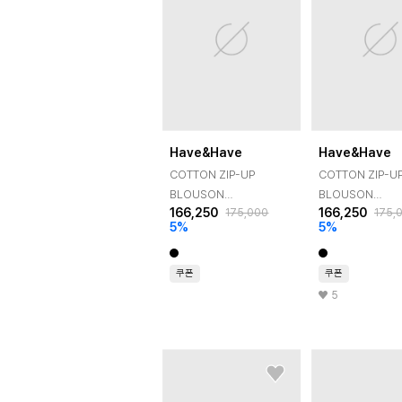
Have&Have
Have&Have
COTTON ZIP-UP
COTTON ZIP-U
BLOUSON
BLOUSON
166,250
166,250
175,000
175,
JACKET_BLACK
JACKET_CHARC
5
%
5
%
쿠폰
쿠폰
5