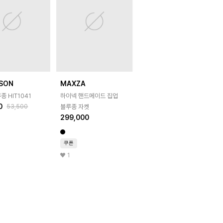
ISON
MAXZA
종 HIT1041
하이넥 핸드메이드 집업
0
53,500
블루종 자켓
299,000
쿠폰
1