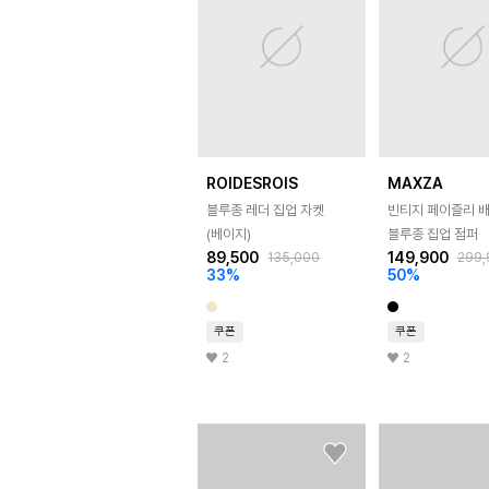
ROIDESROIS
MAXZA
블루종 레더 집업 자켓
빈티지 페이즐리 
(베이지)
블루종 집업 점퍼
89,500
149,900
135,000
299,
33
%
50
%
쿠폰
쿠폰
2
2