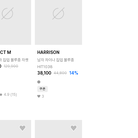
ECT M
HARRISON
라 집업 블루종 자켓
남자 차이나 집업 블루종
0
129,900
HIT1038
38,100
14
%
44,800
쿠폰
4.9 (15)
3