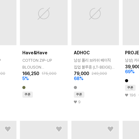
Have&Have
ADHOC
PROJ
P
COTTON ZIP-UP
남성 폴리 브러쉬 베이직
남성) 카
39,90
BLOUSON
집업 블루종 (LT-BEIGE)
69
%
166,250
79,000
000
175,000
249,000
OAL
JACKET_KHAKI BROWN
(HBAUJ40)
5
%
68
%
쿠폰
쿠폰
쿠폰
196
9