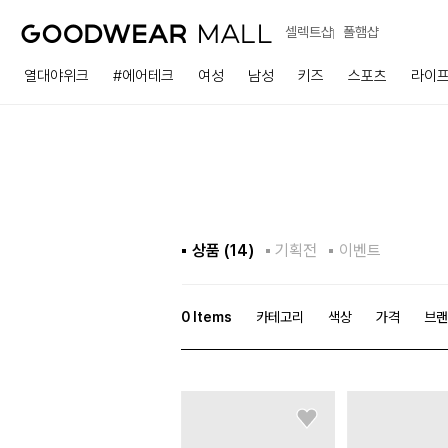
셀렉트샵
폴햄샵
열대야위크
#에어테크
여성
남성
키즈
스포츠
라이
상품 (
14
)
기획전
이벤트
0
Items
카테고리
색상
가격
브