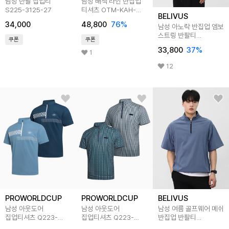
남성 반팔 집업티
남성 배색 라인 반집업
S225-3125-27
티셔츠 OTM-KAH-
BELIVUS
88357
34,000
48,800
76
%
남성 아노락 반집업 엠보
스트링 반팔티
쿠폰
쿠폰
BBLT045
33,800
37
%
1
12
PROWORLDCUP
PROWORLDCUP
BELIVUS
남성 아웃도어
남성 아웃도어
남성 여름 골프웨어 메쉬
집업티셔츠 Q223-
집업티셔츠 Q223-
반집업 반팔티
3121-22
3123-24
BBLT057