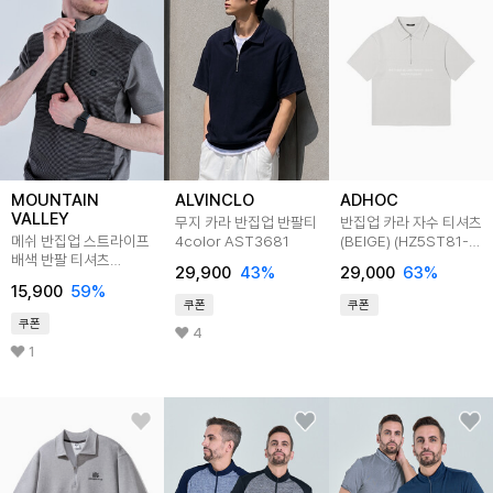
MOUNTAIN
ALVINCLO
ADHOC
VALLEY
무지 카라 반집업 반팔티
반집업 카라 자수 티셔츠
메쉬 반집업 스트라이프
4color AST3681
(BEIGE) (HZ5ST81-
배색 반팔 티셔츠
25)
29,900
43
%
29,000
63
%
MVT3209
15,900
59
%
쿠폰
쿠폰
쿠폰
4
1