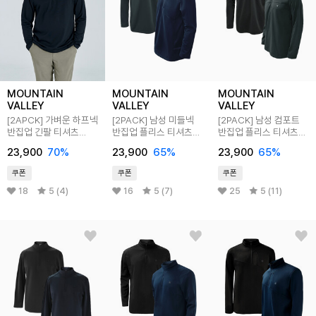
MOUNTAIN
MOUNTAIN
MOUNTAIN
VALLEY
VALLEY
VALLEY
[2APCK] 가벼운 하프넥
[2PACK] 남성 미들넥
[2PACK] 남성 컴포트
반집업 긴팔 티셔츠
반집업 플리스 티셔츠
반집업 플리스 티셔츠
MVT2368
MVT3312
MVT3416
23,900
70
%
23,900
65
%
23,900
65
%
쿠폰
쿠폰
쿠폰
18
5 (4)
16
5 (7)
25
5 (11)