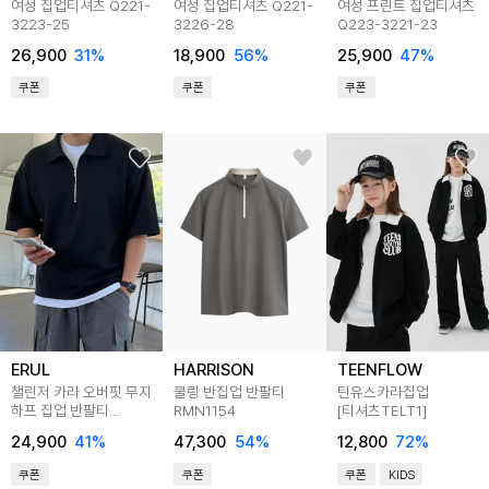
여성 집업티셔츠 Q221-
여성 집업티셔츠 Q221-
여성 프린트 집업티셔츠
3223-25
3226-28
Q223-3221-23
26,900
31
%
18,900
56
%
25,900
47
%
쿠폰
쿠폰
쿠폰
ERUL
HARRISON
TEENFLOW
챌린저 카라 오버핏 무지
쿨링 반집업 반팔티
틴유스카라집업
하프 집업 반팔티
RMN1154
[티셔츠TELT1]
4colors
24,900
41
%
47,300
54
%
12,800
72
%
쿠폰
쿠폰
쿠폰
KIDS