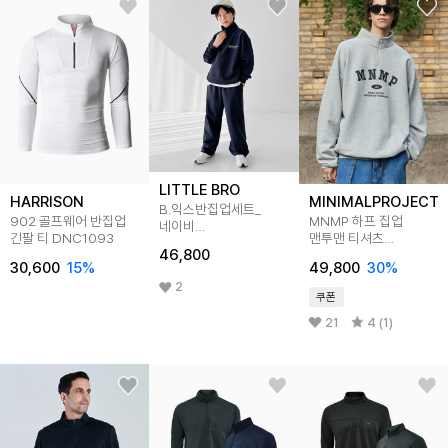
LITTLE BRO
HARRISON
MINIMALPROJECT
B.익스반집업세트_
902 골프웨어 반집업
MNMP 하프 집업
네이비
긴팔 티 DNC1093
맨투맨 티셔츠
[티셔츠BFIS157D]
46,800
MZT708-Z 4color
30,600
15
%
49,800
30
%
2
쿠폰
21
4 (1)