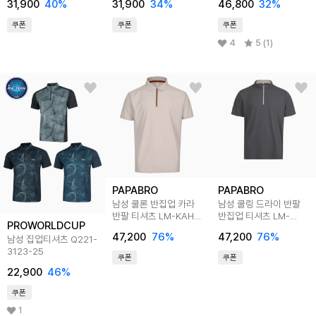
31,900
40
%
31,900
34
%
46,800
32
%
쿠폰
쿠폰
쿠폰
4
5 (1)
PAPABRO
PAPABRO
남성 쿨론 반집업 카라
남성 쿨링 드라이 반팔
반팔 티셔츠 LM-KAH-
반집업 티셔츠 LM-
PROWORLDCUP
2503
TSH-2601_2602
47,200
76
%
47,200
76
%
남성 집업티셔츠 Q221-
3123-25
쿠폰
쿠폰
22,900
46
%
쿠폰
1