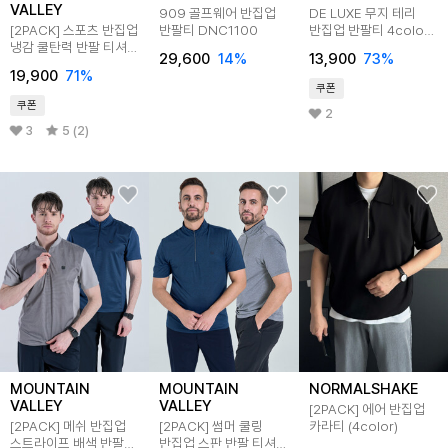
VALLEY
909 골프웨어 반집업
DE LUXE 무지 테리
[2PACK] 스포츠 반집업
반팔티 DNC1100
반집업 반팔티 4color
냉감 쿨탄력 반팔 티셔츠
DLX4601
29,600
14
%
13,900
73
%
MVT4270
19,900
71
%
쿠폰
쿠폰
2
3
5 (2)
MOUNTAIN
MOUNTAIN
NORMALSHAKE
VALLEY
VALLEY
[2PACK] 에어 반집업
[2PACK] 메쉬 반집업
[2PACK] 썸머 쿨링
카라티 (4color)
스트라이프 배색 반팔
반집업 스판 반팔 티셔츠