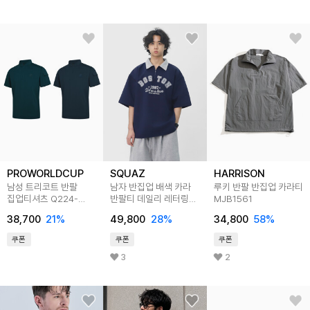
PROWORLDCUP
SQUAZ
HARRISON
남성 트리코트 반팔
남자 반집업 배색 카라
루키 반팔 반집업 카라티
집업티셔츠 Q224-
반팔티 데일리 레터링
MJB1561
3121-22
티셔츠 SCON009
38,700
21
%
49,800
28
%
34,800
58
%
쿠폰
쿠폰
쿠폰
3
2