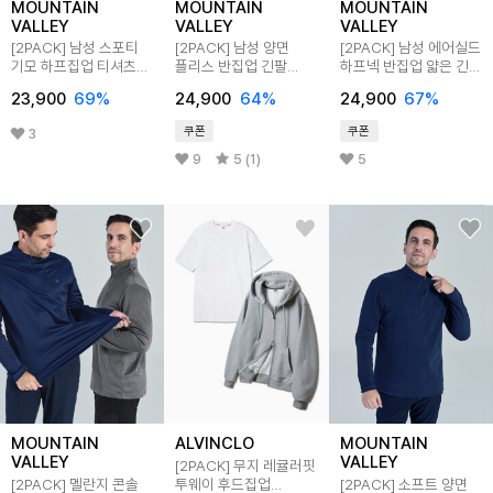
MOUNTAIN
MOUNTAIN
MOUNTAIN
VALLEY
VALLEY
VALLEY
[2PACK] 남성 스포티
[2PACK] 남성 양면
[2PACK] 남성 에어실드
기모 하프집업 티셔츠
플리스 반집업 긴팔
하프넥 반집업 얇은 긴팔
MVT3313
티셔츠 MVT3415
티셔츠 MVT5141
23,900
69
%
24,900
64
%
24,900
67
%
쿠폰
쿠폰
3
9
5 (1)
5
MOUNTAIN
ALVINCLO
MOUNTAIN
VALLEY
VALLEY
[2PACK] 무지 레귤러핏
[2PACK] 멜란지 콘솔
투웨이 후드집업
[2PACK] 소프트 양면