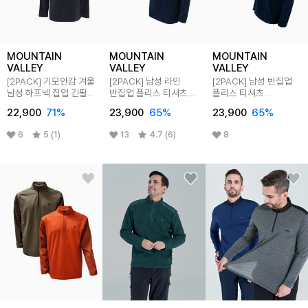
MOUNTAIN
MOUNTAIN
MOUNTAIN
VALLEY
VALLEY
VALLEY
[2PACK] 기모안감 겨울
[2PACK] 남성 라인
[2PACK] 남성 반집업
남성 하프넥 집업 긴팔
반집업 플리스 티셔츠
플리스 티셔츠
티셔츠 MVT2476
MVT3417
MVT3418
22,900
71
%
23,900
65
%
23,900
65
%
6
5 (1)
13
4.7 (6)
8