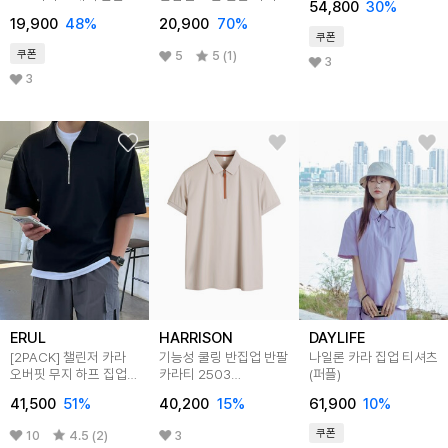
54,800
30
%
티셔츠 MVT3209
MVT4269
19,900
48
%
20,900
70
%
쿠폰
쿠폰
5
5 (1)
3
3
ERUL
HARRISON
DAYLIFE
[2PACK] 챌린저 카라
기능성 쿨링 반집업 반팔
나일론 카라 집업 티셔츠
오버핏 무지 하프 집업
카라티 2503
(퍼플)
반팔티
RMN1140
41,500
51
%
40,200
15
%
61,900
10
%
쿠폰
10
4.5 (2)
3