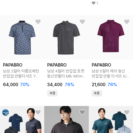
1
PAPABRO
PAPABRO
PAPABRO
남성 2컬러 마름모패턴
남성 4컬러 반집업 포켓
남성 5컬러 메쉬 등산
반집업 반팔티셔츠 YD-
등산반팔티 MB-MOH-
반집업 반팔 티셔츠 IU-
TSH-348_349
MG502
TSH-BTR332
64,000
70
%
34,400
76
%
21,600
76
%
쿠폰
쿠폰