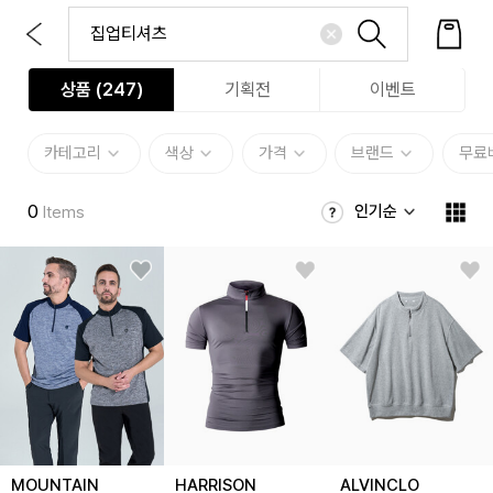
상품 (
247
)
기획전
이벤트
카테고리
색상
가격
브랜드
무료
0
인기순
Items
MOUNTAIN
HARRISON
ALVINCLO