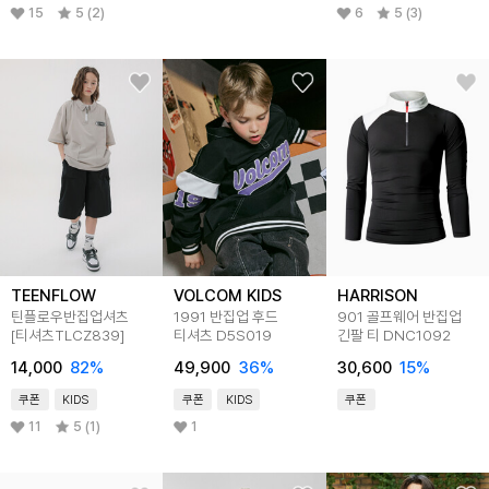
15
5 (2)
6
5 (3)
TEENFLOW
VOLCOM KIDS
HARRISON
틴플로우반집업셔츠
1991 반집업 후드
901 골프웨어 반집업
[티셔츠TLCZ839]
티셔츠 D5S019
긴팔 티 DNC1092
14,000
82
%
49,900
36
%
30,600
15
%
쿠폰
KIDS
쿠폰
KIDS
쿠폰
11
5 (1)
1