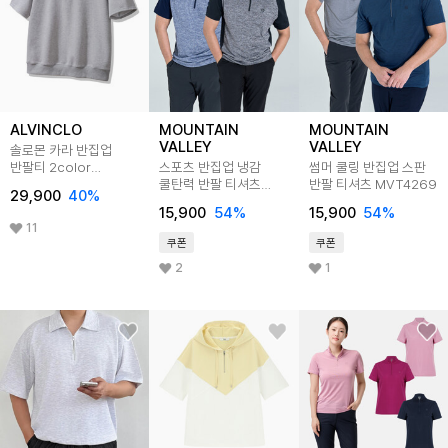
ALVINCLO
MOUNTAIN
MOUNTAIN
VALLEY
VALLEY
솔로몬 카라 반집업
반팔티 2color
스포츠 반집업 냉감
썸머 쿨링 반집업 스판
AST4824
쿨탄력 반팔 티셔츠
반팔 티셔츠 MVT4269
29,900
40
%
MVT4270
15,900
54
%
15,900
54
%
11
쿠폰
쿠폰
2
1