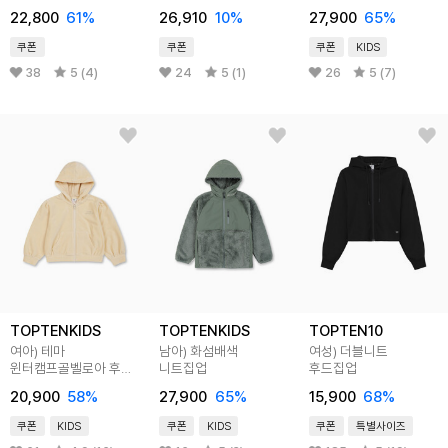
FSZ05
22,800
61
%
26,910
10
%
27,900
65
%
쿠폰
쿠폰
쿠폰
KIDS
38
5 (4)
24
5 (1)
26
5 (7)
TOPTENKIDS
TOPTENKIDS
TOPTEN10
여아) 테마
남아) 화섬배색
여성) 더블니트
윈터캠프골벨로아 후드
니트집업
후드집업
집업
20,900
58
%
27,900
65
%
15,900
68
%
쿠폰
KIDS
쿠폰
KIDS
쿠폰
특별사이즈