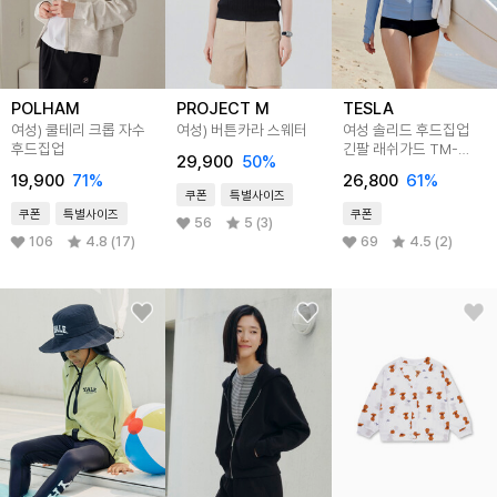
POLHAM
PROJECT M
TESLA
여성) 쿨테리 크롭 자수
여성) 버튼카라 스웨터
여성 솔리드 후드집업
후드집업
긴팔 래쉬가드 TM-
29,900
50
%
FSZ07
19,900
71
%
26,800
61
%
쿠폰
특별사이즈
쿠폰
특별사이즈
쿠폰
56
5 (3)
106
4.8 (17)
69
4.5 (2)