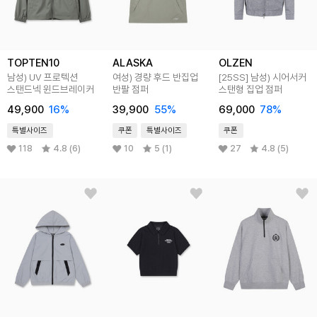
TOPTEN10
ALASKA
OLZEN
남성) UV 프로텍션
여성) 경량 후드 반집업
[25SS]
남성) 시어서커
스탠드넥 윈드브레이커
반팔 점퍼
스탠형 집업 점퍼
49,900
16
%
39,900
55
%
69,000
78
%
특별사이즈
쿠폰
특별사이즈
쿠폰
118
4.8 (6)
10
5 (1)
27
4.8 (5)