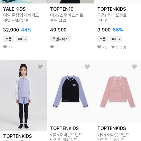
YALE KIDS
TOPTEN10
TOPTENKIDS
예일 풀집업 래쉬가드
여성) 스쿠바 스웨트
공용) 쿄니 프린트
셋업 A5M048
후드 집업
가디건
32,900
44
%
49,900
9,900
66
%
쿠폰
KIDS
특별사이즈
쿠폰
KIDS
17
11
72
5 (13)
TOPTENKIDS
TOPTENKIDS
여아) 어바웃모먼트
여아) 어바웃모먼트
TOPTENKIDS
반집업 래쉬가드
반집업 래쉬가드