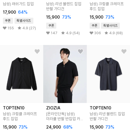
남성) 래쉬가드 집업
남성) 리넨 블렌드 집업
남성) 크링클 크레이프
반팔 가디건
후드 집업
17,900
64
%
15,900
73
%
15,900
73
%
쿠폰
특별사이즈
쿠폰
쿠폰
특별사이즈
155
4.9 (27)
147
4.9 (54)
306
4.9 (68)
TOPTEN10
ZIOZIA
TOPTEN10
남성) 크링클 크레이프
[온라인단독]
남성)
남성) 리넨 블렌드 집업
후드 집업
미라쿨 반팔 반집업 카라
반팔 가디건
니트
15,900
73
%
24,900
68
%
15,900
73
%