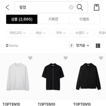
상품 (
2,665
)
기획전
이벤트
카테고리
색상
가격
브랜드
무료
0
인기순
Items
TOPTEN10
TOPTEN10
TOPTEN10