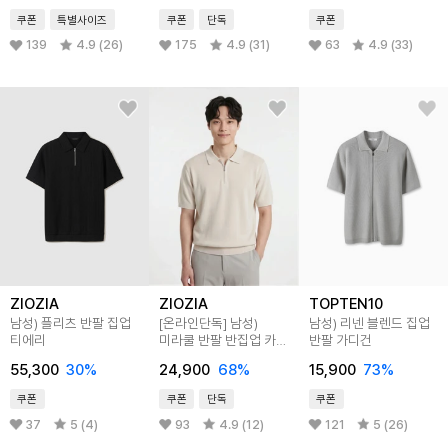
쿠폰
특별사이즈
쿠폰
단독
쿠폰
139
4.9 (26)
175
4.9 (31)
63
4.9 (33)
ZIOZIA
ZIOZIA
TOPTEN10
남성) 플리츠 반팔 집업
[온라인단독]
남성)
남성) 리넨 블렌드 집업
티에리
미라쿨 반팔 반집업 카라
반팔 가디건
니트
55,300
30
%
24,900
68
%
15,900
73
%
쿠폰
쿠폰
단독
쿠폰
37
5 (4)
93
4.9 (12)
121
5 (26)