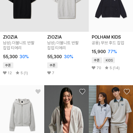
ZIOZIA
ZIOZIA
POLHAM KIDS
남성) 더블니트 반팔
남성) 더블니트 반팔
공용) 무브 후드 집업
집업 티에리
집업 티에리
15,900
77
%
55,300
30
%
55,300
30
%
쿠폰
KIDS
쿠폰
쿠폰
70
5 (14)
12
5 (1)
7