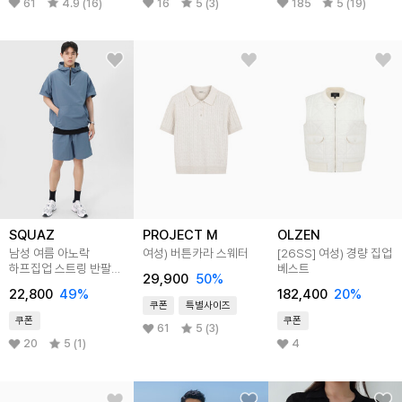
61
4.9 (16)
16
5 (3)
185
5 (19)
SQUAZ
PROJECT M
OLZEN
남성 여름 아노락
여성) 버튼카라 스웨터
[26SS]
여성) 경량 집업
하프집업 스트링 반팔
베스트
29,900
50
%
트레이닝 후드세트
22,800
49
%
182,400
20
%
SFREE001
쿠폰
특별사이즈
쿠폰
쿠폰
61
5 (3)
20
5 (1)
4