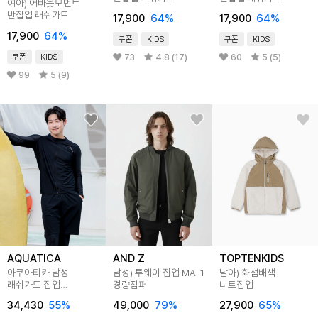
여아) 어바웃모먼트
반집업 래쉬가드
17,900
64
%
17,900
64
%
17,900
64
%
쿠폰
KIDS
쿠폰
KIDS
73
4.8 (17)
60
5 (5)
쿠폰
KIDS
99
5 (9)
AQUATICA
AND Z
TOPTENKIDS
아쿠아티카 남성
남성) 투웨이 집업 MA-1
남아) 화섬배색
래쉬가드 집업
경량점퍼
니트집업
AQAMAL - PL
34,430
55
%
49,000
79
%
27,900
65
%
레깅스반바지세트