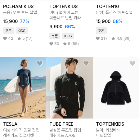
POLHAM KIDS
TOPTENKIDS
TOPTEN10
공용) 무브 후드 집업
여아) 쿨에어 코튼
남성) 플리스 하프집업
더블니트 반팔 카라
15,900
77
%
15,900
68
%
스웨트셔츠
9,900
66
%
쿠폰
KIDS
쿠폰
쿠폰
KIDS
42
5 (17)
217
4.9 (39)
83
5 (55)
TESLA
TUBE TREE
TOPTENKIDS
여성 베이직 긴팔 집업
남성용 루즈핏 집업
남아) 화섬배색
래쉬가드 집업자켓 TM-
래쉬가드 A705
니트집업