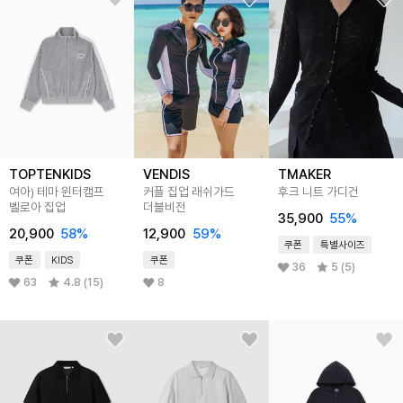
TOPTENKIDS
VENDIS
TMAKER
여아) 테마 윈터캠프
커플 집업 래쉬가드
후크 니트 가디건
벨로아 집업
더블비전
35,900
55
%
20,900
58
%
12,900
59
%
쿠폰
특별사이즈
쿠폰
KIDS
쿠폰
36
5 (5)
63
4.8 (15)
8