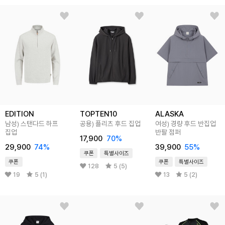
EDITION
TOPTEN10
ALASKA
남성) 스탠다드 하프
공용) 플리츠 후드 집업
여성) 경량 후드 반집업
집업
반팔 점퍼
17,900
70
%
29,900
74
%
39,900
55
%
쿠폰
특별사이즈
쿠폰
쿠폰
특별사이즈
128
5 (5)
19
5 (1)
13
5 (2)