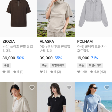
ZIOZIA
ALASKA
POLHAM
남성) 플리츠 반팔 집업
여성) 경량 후드 반집업
여성) 쿨테리 크롭 자수
티에리
반팔 점퍼
후드집업
39,000
50
%
39,900
55
%
19,900
71
%
쿠폰
쿠폰
특별사이즈
쿠폰
특별사이즈
15
5 (1)
31
5 (2)
149
4.9 (42)