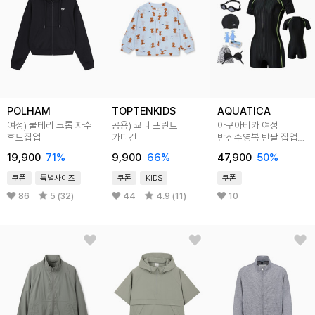
POLHAM
TOPTENKIDS
AQUATICA
여성) 쿨테리 크롭 자수
공용) 쿄니 프린트
아쿠아티카 여성
후드집업
가디건
반신수영복 반팔 집업
일반용수경 5종세트
19,900
71
%
9,900
66
%
47,900
50
%
쿠폰
특별사이즈
쿠폰
KIDS
쿠폰
86
5 (32)
44
4.9 (11)
10