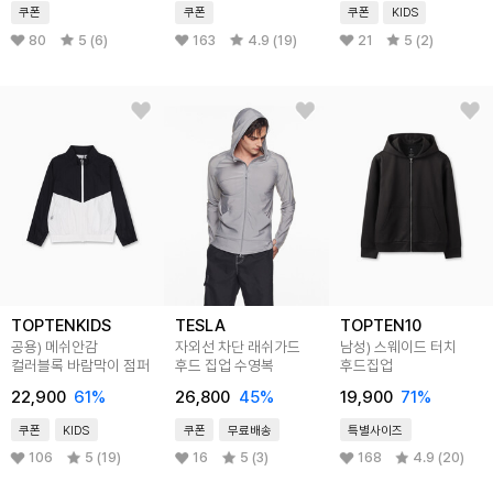
쿠폰
쿠폰
쿠폰
KIDS
80
5 (6)
163
4.9 (19)
21
5 (2)
TOPTENKIDS
TESLA
TOPTEN10
공용) 메쉬안감
자외선 차단 래쉬가드
남성) 스웨이드 터치
컬러블록 바람막이 점퍼
후드 집업 수영복
후드집업
22,900
61
%
26,800
45
%
19,900
71
%
쿠폰
KIDS
쿠폰
무료배송
특별사이즈
106
5 (19)
16
5 (3)
168
4.9 (20)