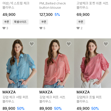
여성) 넥 스트링 체크
PM_Belted check
고방체크 포켓 쉬폰 셔츠
블라우스
button blouse
블라우스
49,900
127,300
5
%
69,900
쿠폰
특별사이즈
쿠폰
쿠폰
3
5
2
MAXZA
MAXZA
MAXZA
깅엄 체크 셔링 퍼프
깅엄 체크 퍼프 셔츠
깅엄체크 프릴 퍼프
블라우스
블라우스
블라우스
89,900
50
%
89,900
50
%
49,900
50
%