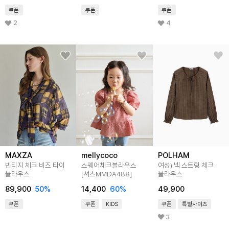
쿠폰
쿠폰
쿠폰
2
4
MAXZA
mellycoco
POLHAM
빈티지 체크 비즈 타이
스퀘어체크블라우스
여성) 넥 스트링 체크
블라우스
[셔츠MMDA488]
블라우스
89,900
50
%
14,400
60
%
49,900
쿠폰
쿠폰
KIDS
쿠폰
특별사이즈
3