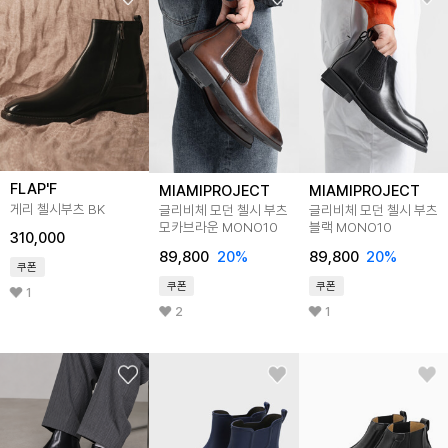
FLAP'F
MIAMIPROJECT
MIAMIPROJECT
게리 첼시부츠 BK
글리비체 모던 첼시 부츠
글리비체 모던 첼시 부츠
모카브라운 MONO10
블랙 MONO10
310,000
89,800
20
%
89,800
20
%
쿠폰
쿠폰
쿠폰
1
2
1