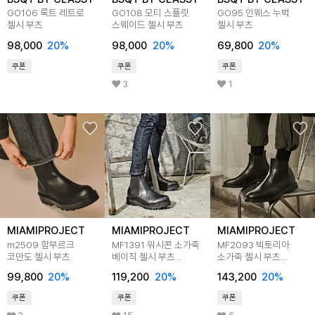
GO106 룩트 레트로
GO108 모티 스플릿
GO95 인웨스 누벅
첼시 부츠
스웨이드 첼시 부츠
첼시 부츠
98,000
20
%
98,000
20
%
69,800
20
%
쿠폰
쿠폰
쿠폰
3
1
MIAMIPROJECT
MIAMIPROJECT
MIAMIPROJECT
m2509 함부르크
MF1391 워시콘 소가죽
MF2093 빅토리아
코만도 첼시 부츠
베이직 첼시 부츠
소가죽 첼시 부츠
밴타블랙
밴타블랙
99,800
20
%
119,200
20
%
143,200
20
%
쿠폰
쿠폰
쿠폰