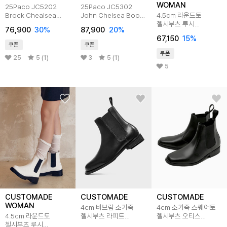
WOMAN
25Paco JC5202
25Paco JC5302
Brock Chealsea
John Chelsea Boots
4.5cm 라운드토
Boots 58.5
58.5
첼시부츠 루시
76,900
30
%
87,900
20
%
CW0072BK
67,150
15
%
쿠폰
쿠폰
쿠폰
25
5 (1)
3
5 (1)
5
CUSTOMADE
CUSTOMADE
CUSTOMADE
WOMAN
4cm 비브람 소가죽
4cm 소가죽 스퀘어토
4.5cm 라운드토
첼시부츠 라피트
첼시부츠 오티스
첼시부츠 루시
(CR0045)
(CR0031)