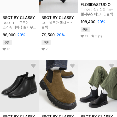
FLORIDASTUDIO
FL9212 심비디움 3cm
첼시부츠 미드나잇블랙
BSQT BY CLASSY
BSQT BY CLASSY
108,400
20
%
BSQT F13 콘로이
C03 벨루가 첼시 부츠
소가죽 베이직 첼시 부츠
블랙
쿠폰
밴타블랙
88,000
20
%
79,500
20
%
11
5 (1)
쿠폰
쿠폰
16
7
BSQT BY CLASSY
BSQT BY CLASSY
BSQT BY CLASSY