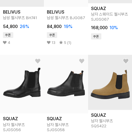
SQUAZ
BELIVUS
BELIVUS
남자 스웨이드 첼시부츠
남성 첼시부츠 BH741
남성 첼시부츠 BJG087
SJGS067
54,800
26
%
84,800
19
%
168,000
10
%
쿠폰
쿠폰
쿠폰
4
13
5 (1)
SQUAZ
SQUAZ
SQUAZ
남자 첼시부츠
남자 첼시부츠
남자 첼시부츠
SQS422
SJGS056
SJGS058