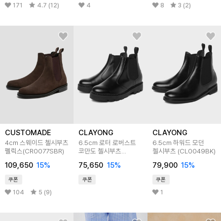
171
4.7 (12)
4
8
3 (2)
CUSTOMADE
CLAYONG
CLAYONG
4cm 스웨이드 첼시부츠
6.5cm 로터 로버스트
6.5cm 하워드 모던
펠릭스(CR0077SBR)
코만도 첼시부츠
첼시부츠 (CL0049BK)
(CL0033BK)
109,650
15
%
75,650
15
%
79,900
15
%
쿠폰
쿠폰
쿠폰
104
5 (9)
1