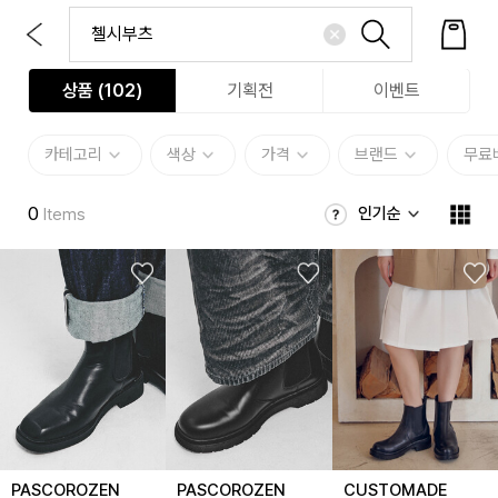
상품 (
102
)
기획전
이벤트
카테고리
색상
가격
브랜드
무료
0
인기순
Items
PASCOROZEN
PASCOROZEN
CUSTOMADE