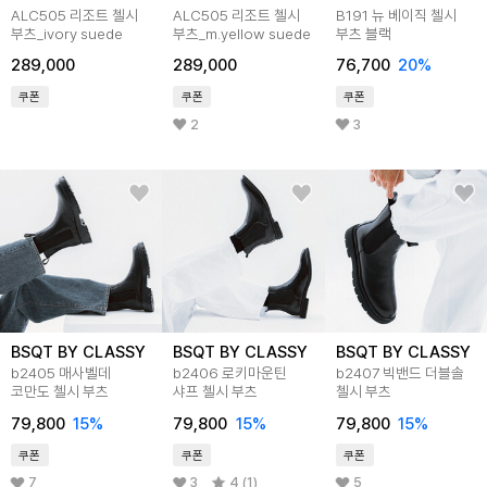
ALC505 리조트 첼시
ALC505 리조트 첼시
B191 뉴 베이직 첼시
부츠_ivory suede
부츠_m.yellow suede
부츠 블랙
289,000
289,000
76,700
20
%
쿠폰
쿠폰
쿠폰
2
3
BSQT BY CLASSY
BSQT BY CLASSY
BSQT BY CLASSY
b2405 매사벨데
b2406 로키마운틴
b2407 빅밴드 더블솔
코만도 첼시 부츠
샤프 첼시 부츠
첼시 부츠
79,800
15
%
79,800
15
%
79,800
15
%
쿠폰
쿠폰
쿠폰
7
3
4 (1)
5