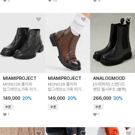
3
15
6
MIAMIPROJECT
MIAMIPROJECT
ANALOGMOOD
MONO28 플러피
MONO28 플러피
[수제제작] 스탠다드
탑그레인소가죽 러기드
탑그레인소가죽 러기드
밴딩 첼시부츠 (블랙)
빈티지 첼시부츠 블랙
빈티지 첼시부츠
149,000
20
%
149,000
20
%
266,000
30
%
에스프레소브라운
쿠폰
쿠폰
쿠폰
1
1