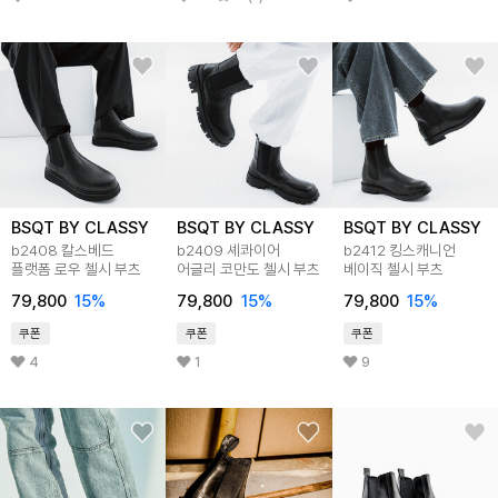
BSQT BY CLASSY
BSQT BY CLASSY
BSQT BY CLASSY
b2408 칼스베드
b2409 셰콰이어
b2412 킹스캐니언
플랫폼 로우 첼시 부츠
어글리 코만도 첼시 부츠
베이직 첼시 부츠
79,800
15
%
79,800
15
%
79,800
15
%
쿠폰
쿠폰
쿠폰
4
1
9