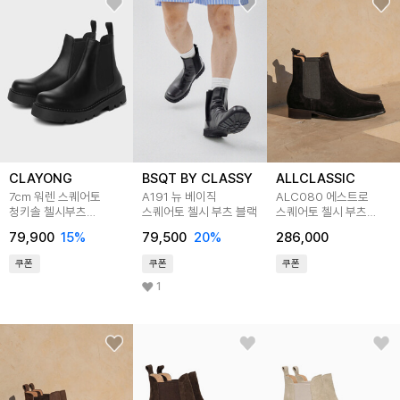
CLAYONG
BSQT BY CLASSY
ALLCLASSIC
7cm 워렌 스퀘어토
A191 뉴 베이직
ALC080 에스트로
청키솔 첼시부츠
스퀘어토 첼시 부츠 블랙
스퀘어토 첼시 부츠
(CL0056BK)
_black suede
79,900
15
%
79,500
20
%
286,000
쿠폰
쿠폰
쿠폰
1