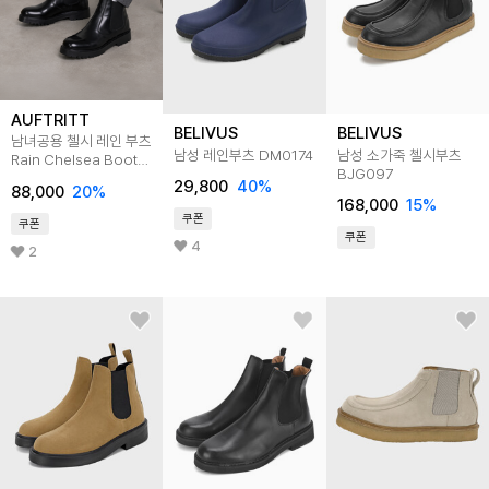
AUFTRITT
BELIVUS
BELIVUS
남녀공용 첼시 레인 부츠
남성 레인부츠 DM0174
남성 소가죽 첼시부츠
Rain Chelsea Boots
BJG097
(TVS T582)
29,800
40
%
88,000
20
%
168,000
15
%
쿠폰
쿠폰
쿠폰
4
2