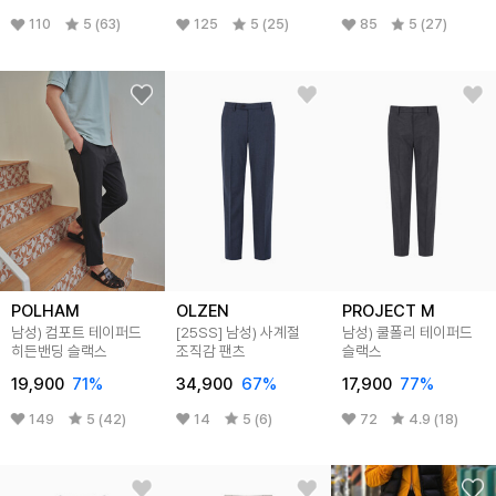
110
5 (63)
125
5 (25)
85
5 (27)
POLHAM
OLZEN
PROJECT M
남성) 컴포트 테이퍼드
[25SS]
남성) 사계절
남성) 쿨폴리 테이퍼드
히든밴딩 슬랙스
조직감 팬츠
슬랙스
19,900
71
%
34,900
67
%
17,900
77
%
149
5 (42)
14
5 (6)
72
4.9 (18)