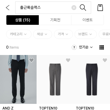
상품 (
15
)
기획전
이벤트
카테고리
색상
가격
브랜드
무료
0
인기순
Items
AND Z
TOPTEN10
TOPTEN10