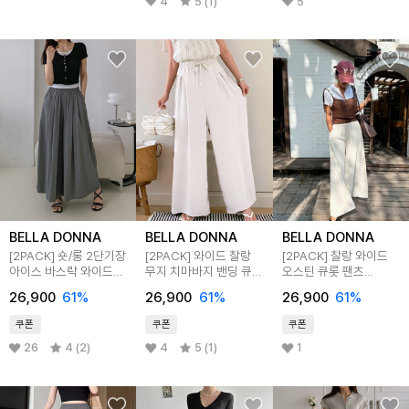
4
5 (1)
5
BELLA DONNA
BELLA DONNA
BELLA DONNA
[2PACK] 숏/롱 2단기장
[2PACK] 와이드 찰랑
[2PACK] 찰랑 와이드
아이스 바스락 와이드
무지 치마바지 밴딩 큐롯
오스틴 큐롯 팬츠
큐롯팬츠
팬츠
치마바지
26,900
61
%
26,900
61
%
26,900
61
%
쿠폰
쿠폰
쿠폰
26
4 (2)
4
5 (1)
1