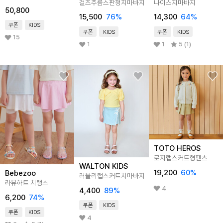
걸즈주름스판청치마바지
나이스치마바지
50,800
15,500
76
%
14,300
64
%
쿠폰
KIDS
쿠폰
KIDS
쿠폰
KIDS
15
1
1
5 (1)
TOTO HEROS
로지랩스커트형팬츠
WALTON KIDS
19,200
60
%
Bebezoo
러블리랩스커트치마바지
라뷰하트 치랭스
4
4,400
89
%
6,200
74
%
쿠폰
KIDS
쿠폰
KIDS
4