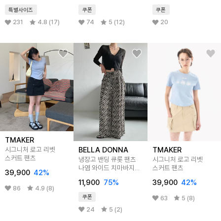
특별사이즈
쿠폰
쿠폰
231
4.8 (17)
74
5 (12)
20
TMAKER
BELLA DONNA
TMAKER
시그니처 로고 리벳
스커트 팬츠
냉장고 밴딩 큐롯 팬츠
시그니처 로고 리벳
나염 와이드 치마바지
스커트 팬츠
39,900
42
%
바캉스룩
11,900
75
%
39,900
42
%
86
4.9 (8)
쿠폰
63
5 (8)
24
5 (2)