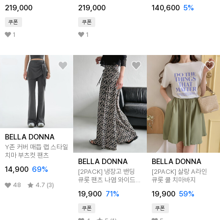
ocher
219,000
219,000
140,600
5
%
쿠폰
쿠폰
1
1
BELLA DONNA
Y존 커버 매듭 랩 스타일
치마 부츠컷 팬츠
BELLA DONNA
BELLA DONNA
14,900
69
%
[2PACK] 냉장고 밴딩
[2PACK] 살랑 A라인
큐롯 팬츠 나염 와이드
큐롯 쿨 치마바지
48
4.7 (3)
치마바지 바캉스룩
19,900
71
%
19,900
59
%
쿠폰
쿠폰