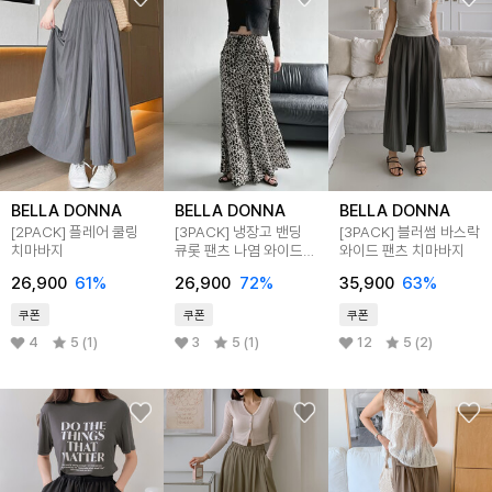
BELLA DONNA
BELLA DONNA
BELLA DONNA
[2PACK] 플레어 쿨링
[3PACK] 냉장고 밴딩
[3PACK] 블러썸 바스락
치마바지
큐롯 팬츠 나염 와이드
와이드 팬츠 치마바지
치마바지 바캉스룩
26,900
61
%
26,900
72
%
35,900
63
%
쿠폰
쿠폰
쿠폰
4
5 (1)
3
5 (1)
12
5 (2)