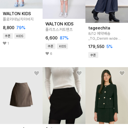
WALTON KIDS
플로라데님치마바지
WALTON KIDS
8,800
79
%
tageechita
플리츠스커트팬츠
8/12 예약배송
쿠폰
KIDS
6,600
87
%
_TG_Denim wide
skirt pants
1
179,550
5
%
쿠폰
KIDS
6
쿠폰