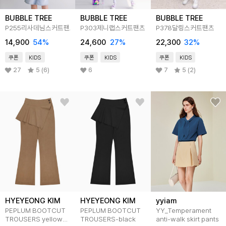
BUBBLE TREE
BUBBLE TREE
BUBBLE TREE
P255리사데님스커트팬츠
P303제니랩스커트팬츠
P378달링스커트팬츠
14,900
54
%
24,600
27
%
22,300
32
%
쿠폰
KIDS
쿠폰
KIDS
쿠폰
KIDS
27
5 (6)
6
7
5 (2)
HYEYEONG KIM
HYEYEONG KIM
yyiam
PEPLUM BOOTCUT
PEPLUM BOOTCUT
YY_Temperament
TROUSERS yellow
TROUSERS-black
anti-walk skirt pants