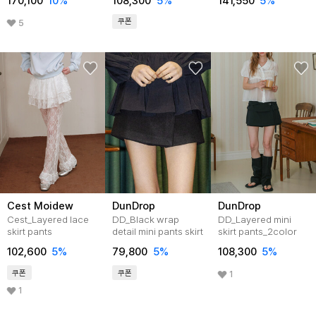
170,100
10
%
108,300
5
%
141,550
5
%
쿠폰
5
Cest Moidew
DunDrop
DunDrop
Cest_Layered lace
DD_Black wrap
DD_Layered mini
skirt pants
detail mini pants skirt
skirt pants_2color
102,600
5
%
79,800
5
%
108,300
5
%
쿠폰
쿠폰
1
1