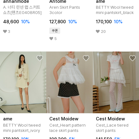
annanmode
Antome
ame
A. 너티 린넨 랩 스커트
Aren Skirt Pants
BETTY Wool tweed
쇼츠[팬츠E0408R05]
3color
mini pantskirt_black
48,600
10
%
127,800
10
%
170,100
10
%
쿠폰
3
20
5
ame
Cest Moidew
Cest Moidew
BETTY Wool tweed
Cest_Heart pattern
Cest_Lace tiered
mini pantskirt_ivory
lace skirt pants
skirt pants