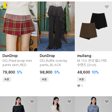
DunDrop
DunDrop
mullang
DD_Plaid wrap mini
DD_Ruffle overlay
M. 너스 린넨 랩스커트
pants skirt_RED
pants_BLACK
숏팬츠 (2col)
[팬츠E0408R05]
79,800
5
%
98,800
5
%
48,600
10
%
쿠폰
쿠폰
쿠폰
1