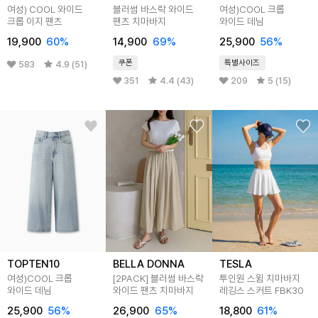
여성) COOL 와이드
블러썸 바스락 와이드
여성)COOL 크롭
크롭 이지 팬츠
팬츠 치마바지
와이드 데님
19,900
60
%
14,900
69
%
25,900
56
%
쿠폰
특별사이즈
583
4.9 (51)
351
4.4 (43)
209
5 (15)
TOPTEN10
BELLA DONNA
TESLA
여성)COOL 크롭
[2PACK] 블러썸 바스락
투인원 스윔 치마바지
와이드 데님
와이드 팬츠 치마바지
레깅스 스커트 FBK30
25,900
56
%
26,900
65
%
18,800
61
%