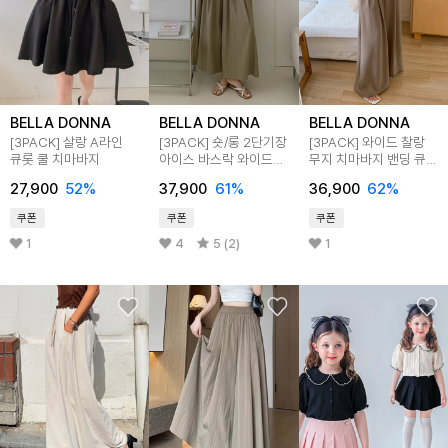
BELLA DONNA
BELLA DONNA
BELLA DONNA
[3PACK] 살랑 A라인
[3PACK] 숏/롱 2단기장
[3PACK] 와이드 찰랑
큐롯 쿨 치마바지
아이스 바스락 와이드
무지 치마바지 밴딩 큐롯
큐롯팬츠
팬츠
27,900
52
%
37,900
61
%
36,900
62
%
쿠폰
쿠폰
쿠폰
1
4
5 (2)
1