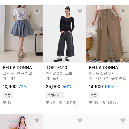
BELLA DONNA
TOPTEN10
BELLA DONNA
살랑 A라인 큐롯 쿨
여성)COOL 크롭
와이드 찰랑 무지
치마바지
와이드 데님
치마바지 밴딩 큐롯 팬츠
10,900
72
%
25,900
56
%
14,900
69
%
쿠폰
특별사이즈
쿠폰
18
90
4.8 (18)
48
4.8 (5)