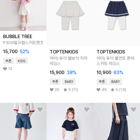
BUBBLE TREE
P309밀크랩스커트팬츠
15,700
52
%
TOPTENKIDS
TOPTENKIDS
여아) 유아 벨보아 치마
여아) 유아 쿨먼트 폰테
쿠폰
KIDS
레깅스
스커트 레깅스
13
15,900
38
%
10,900
63
%
쿠폰
BABY
쿠폰
BABY
30
5 (11)
46
5 (14)