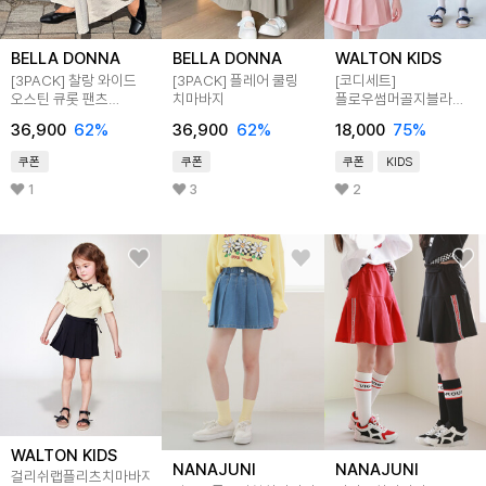
BELLA DONNA
BELLA DONNA
WALTON KIDS
[3PACK] 찰랑 와이드
[3PACK] 플레어 쿨링
[코디세트]
오스틴 큐롯 팬츠
치마바지
플로우썸머골지블라우스
치마바지
+썸머플리츠치마바지
36,900
62
%
36,900
62
%
18,000
75
%
쿠폰
쿠폰
쿠폰
KIDS
1
3
2
WALTON KIDS
NANAJUNI
NANAJUNI
걸리쉬랩플리츠치마바지