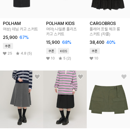
POLHAM
POLHAM KIDS
CARGOBROS
여성) 데님 카고 스커트
여아) 나일론 플리츠
플레어 프릴 체크 롱
카고 스커트
스커트 (차콜)
25,900
67
%
15,900
68
%
38,400
40
%
쿠폰
쿠폰
KIDS
쿠폰
25
4.8 (5)
10
5 (2)
10