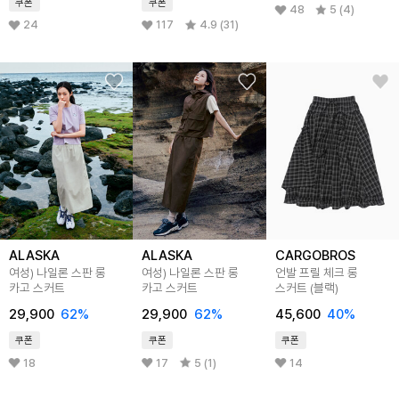
쿠폰
쿠폰
48
5 (4)
24
117
4.9 (31)
ALASKA
ALASKA
CARGOBROS
여성) 나일론 스판 롱
여성) 나일론 스판 롱
언발 프릴 체크 롱
카고 스커트
카고 스커트
스커트 (블랙)
29,900
62
%
29,900
62
%
45,600
40
%
쿠폰
쿠폰
쿠폰
18
17
5 (1)
14