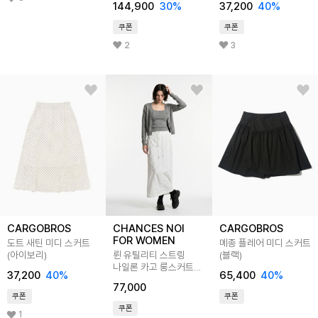
144,900
30
%
37,200
40
%
쿠폰
쿠폰
2
3
CARGOBROS
CHANCES NOI
CARGOBROS
FOR WOMEN
도트 새틴 미디 스커트
메종 플레어 미디 스커트
(아이보리)
륀 유틸리티 스트링
(블랙)
나일론 카고 롱스커트
37,200
40
%
65,400
40
%
(블랙,차콜,
77,000
화이트)/W262SK04
쿠폰
쿠폰
쿠폰
1