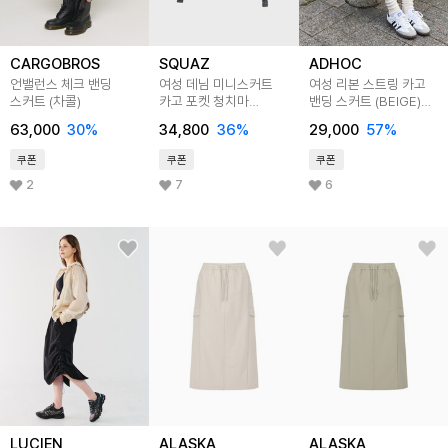
CARGOBROS
SQUAZ
ADHOC
언밸런스 체크 밴딩
여성 데님 미니스커트
여성 리본 스트링 카고
스커트 (차콜)
카고 포켓 청치마
밴딩 스커트 (BEIGE)
SPP043
(HC3SR50)
63,000
30
%
34,800
36
%
29,000
57
%
쿠폰
쿠폰
쿠폰
2
7
6
LUCIEN
ALASKA
ALASKA