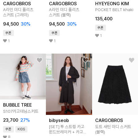
CARGOBROS
CARGOBROS
HYEYEONG KIM
A라인 미디 플리츠
A라인 미디 플리츠
POCKET BELT khaki
스커트 (그레이)
스커트 (블랙)
135,400
94,500
30
%
94,500
30
%
쿠폰
쿠폰
쿠폰
1
1
1
BUBBLE TREE
S107카고데님스커트
23,700
27
%
bibyseob
CARGOBROS
[SET] 투 스트링 카고
도트 새틴 미디 스커트
쿠폰
KIDS
윈드브레이커 + 카고
(블랙)
플레어 롱 스커트 블랙
8