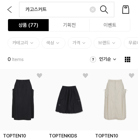
상품 (
77
)
기획전
이벤트
카테고리
색상
가격
브랜드
무료
0
인기순
Items
TOPTEN10
TOPTENKIDS
TOPTEN10