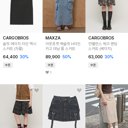
CARGOBROS
MAXZA
CARGOBROS
슬릿 에이치 라인 맥시
아웃포켓 백슬릿 H라인
언밸런스 체크 밴딩
스커트 (차콜)
카고 데님 롱 스커트
스커트 (베이지)
64,400
30
%
89,900
50
%
63,000
30
%
쿠폰
쿠폰
쿠폰
1