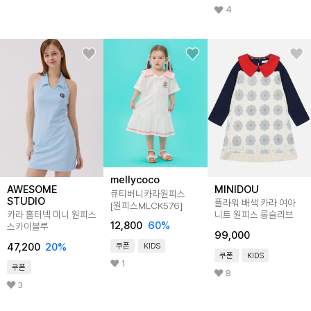
4
mellycoco
AWESOME
MINIDOU
큐티버니카라원피스
STUDIO
플라워 배색 카라 여아
[원피스MLCK576]
카라 홀터넥 미니 원피스
니트 원피스 롱슬리브
12,800
60
%
스카이블루
99,000
47,200
20
%
쿠폰
KIDS
쿠폰
KIDS
1
쿠폰
8
3