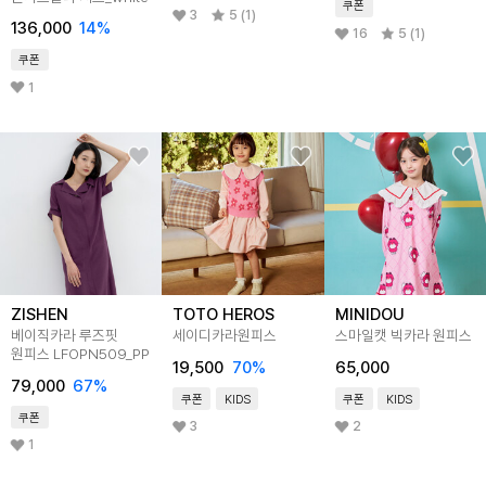
쿠폰
3
5 (1)
136,000
14
%
16
5 (1)
쿠폰
1
ZISHEN
TOTO HEROS
MINIDOU
베이직카라 루즈핏
세이디카라원피스
스마일캣 빅카라 원피스
원피스 LFOPN509_PP
19,500
70
%
65,000
79,000
67
%
쿠폰
KIDS
쿠폰
KIDS
쿠폰
3
2
1