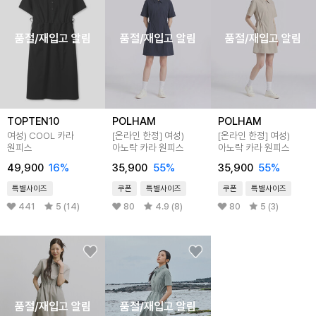
품절/재입고 알림
품절/재입고 알림
품절/재입고 알림
TOPTEN10
POLHAM
POLHAM
여성) COOL 카라
[온라인 한정] 여성)
[온라인 한정] 여성)
원피스
아노락 카라 원피스
아노락 카라 원피스
49,900
16
%
35,900
55
%
35,900
55
%
특별사이즈
쿠폰
특별사이즈
쿠폰
특별사이즈
441
5 (14)
80
4.9 (8)
80
5 (3)
품절/재입고 알림
품절/재입고 알림