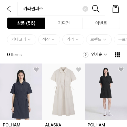
상품 (
56
)
기획전
이벤트
카테고리
색상
가격
브랜드
무료
0
인기순
Items
POLHAM
ALASKA
POLHAM