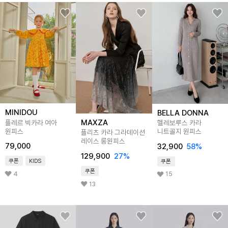
MINIDOU
BELLA DONNA
MAXZA
플레르 빅카라 여아
헬레보루스 카라
원피스
니트골지 원피스
플리츠 카라 그라데이션
레이스 롱원피스
79,000
32,900
58
%
129,900
27
%
쿠폰
KIDS
쿠폰
쿠폰
4
15
13