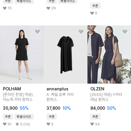
쿠폰
특별사이즈
쿠폰
특별사이즈
쿠폰
15
29
6
POLHAM
annanplus
OLZEN
[온라인 한정] 여성)
A. 케일 요루 카라
[25SS]
여성) Y카라
아노락 카라 원피스
원피스
데님 원피스
[드레스E0203H03]
35,900
55
%
37,800
10
%
84,000
50
%
빅사이즈
쿠폰
특별사이즈
쿠폰
쿠폰
91
5 (10)
5
34