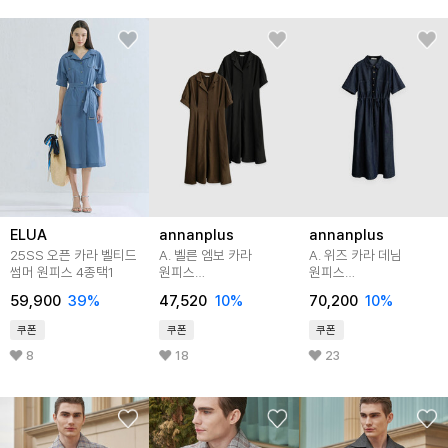
ELUA
annanplus
annanplus
25SS 오픈 카라 벨티드
A. 벨른 엠보 카라
A. 위즈 카라 데님
썸머 원피스 4종택1
원피스
원피스
[드레스E0130H02]
[드레스D0328N07]
59,900
39
%
47,520
10
%
70,200
10
%
빅사이즈
빅사이즈
쿠폰
쿠폰
쿠폰
8
18
23