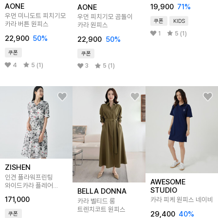
AONE
19,900
71
%
AONE
우먼 미니도트 피치기모
우먼 피치기모 곰돌이
쿠폰
KIDS
카라 버튼 원피스
카라 원피스
1
5 (1)
22,900
50
%
22,900
50
%
쿠폰
쿠폰
4
5 (1)
3
5 (1)
ZISHEN
인견 플라워프린팅
AWESOME
와이드카라 플레어
STUDIO
BELLA DONNA
원피스 LFOPO511_NA
171,000
카라 피케 원피스 네이비
카라 벨티드 롱
트렌치코트 원피스
29,400
40
%
쿠폰