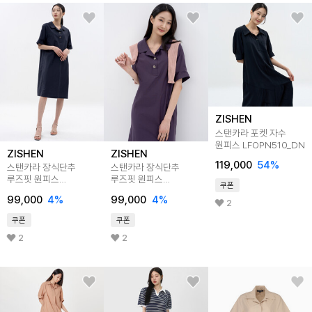
ZISHEN
스탠카라 포켓 자수
원피스 LFOPN510_DN
ZISHEN
ZISHEN
119,000
54
%
스탠카라 장식단추
스탠카라 장식단추
루즈핏 원피스
루즈핏 원피스
쿠폰
LCOPN524_NA
LCOPN524_VI
99,000
4
%
99,000
4
%
2
쿠폰
쿠폰
2
2