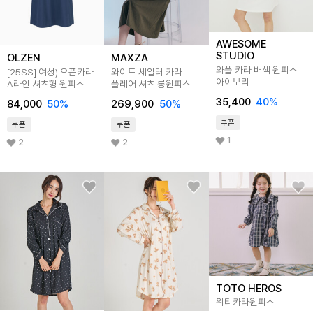
AWESOME
STUDIO
OLZEN
MAXZA
와플 카라 배색 원피스
[25SS]
여성) 오픈카라
와이드 세일러 카라
아이보리
A라인 셔츠형 원피스
플레어 셔츠 롱원피스
35,400
40
%
84,000
50
%
269,900
50
%
쿠폰
쿠폰
쿠폰
1
2
2
TOTO HEROS
위티카라원피스