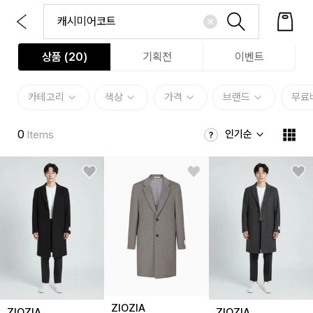
상품 (
20
)
기획전
이벤트
카테고리
색상
가격
브랜드
무료
0
인기순
Items
ZIOZIA
ZIOZIA
ZIOZIA