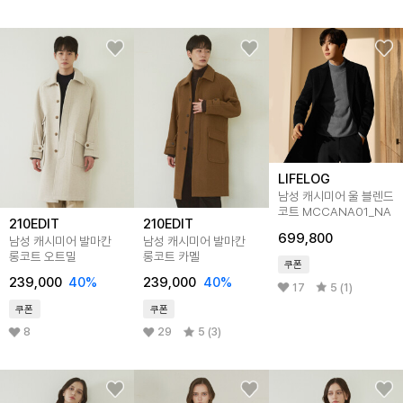
LIFELOG
남성 캐시미어 울 블렌드
코트 MCCANA01_NA
210EDIT
210EDIT
699,800
남성 캐시미어 발마칸
남성 캐시미어 발마칸
롱코트 오트밀
롱코트 카멜
쿠폰
239,000
40
%
239,000
40
%
17
5 (1)
쿠폰
쿠폰
8
29
5 (3)