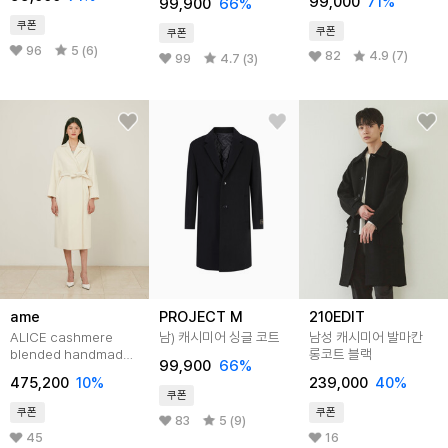
99,000
71
%
99,900
66
%
쿠폰
쿠폰
쿠폰
96
5 (6)
82
4.9 (7)
99
4.7 (3)
ame
PROJECT M
210EDIT
ALICE cashmere
남) 캐시미어 싱글 코트
남성 캐시미어 발마칸
blended handmade
롱코트 블랙
99,900
66
%
coat
475,200
10
%
239,000
40
%
쿠폰
쿠폰
쿠폰
83
5 (9)
45
16