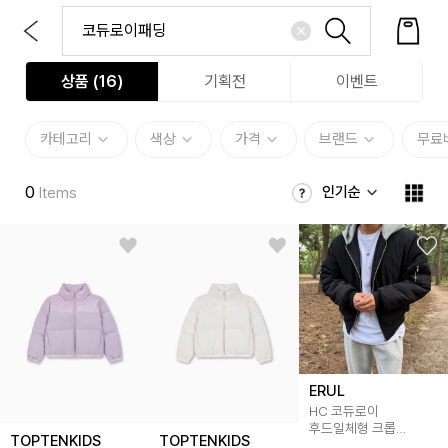
상품 (
16
)
기획전
이벤트
카테고리
색상
가격
브랜드
무료
0
인기순
Items
ERUL
HC 코듀로이
후드일체형 크롭
TOPTENKIDS
TOPTENKIDS
항공점퍼 패딩 3colors