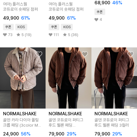
68,900
46
%
여아) 플러스웜
여아) 플러스웜
코듀로이 숏패딩 점퍼
코듀로이 숏패딩 점퍼
쿠폰
49,900
61
%
49,900
61
%
4
쿠폰
KIDS
쿠폰
KIDS
73
5 (19)
111
5 (36)
NORMALSHAKE
NORMALSHAKE
NORMALSHAKE
골덴 카라 다이아 퀼팅
골덴 코듀로이 퍼티그
골덴 코듀로이 퍼티그
크롭 패딩 (3color M-
후드 웰론 패딩
후드 웰론 패딩 3컬러
2XL)
(3color)
24,900
56
%
79,900
29
%
79,900
29
%