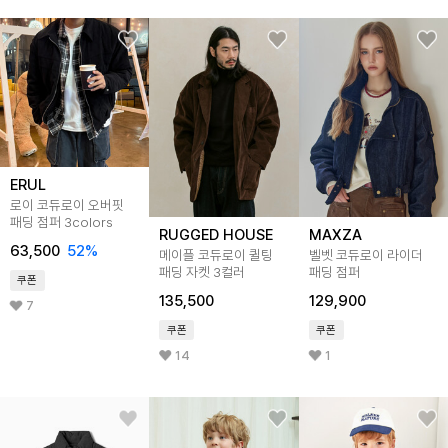
ERUL
로이 코듀로이 오버핏
패딩 점퍼 3colors
RUGGED HOUSE
MAXZA
63,500
52
%
메이플 코듀로이 퀼팅
벨벳 코듀로이 라이더
패딩 자켓 3컬러
패딩 점퍼
쿠폰
135,500
129,900
7
쿠폰
쿠폰
14
1