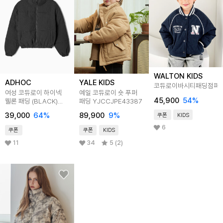
WALTON KIDS
ADHOC
YALE KIDS
코듀로이바시티패딩점퍼
여성 코듀로이 하이넥
예일 코듀로이 숏 푸퍼
45,900
54
%
웰론 패딩 (BLACK)
패딩 YJCCJPE43387
(HBAPA50)
39,000
64
%
89,900
9
%
쿠폰
KIDS
6
쿠폰
쿠폰
KIDS
11
34
5 (2)