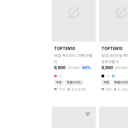
TOPTEN10
TOPTEN10
여성) 퀵드라이 그래픽 반팔
남성) 프리미엄 퀵
티
포켓 반팔 티
9,900
66
%
9,900
29,900
49,900
쿠폰
특별사이즈
쿠폰
특별사이
704
4.9 (229)
108
5 (33)