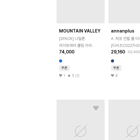
MOUNTAIN VALLEY
annanplus
[2PACK] 나일론
A. 퍼프 언발 쿨 
라이트에어 쿨링 카라
[티셔츠C0227H2
74,000
29,160
32,40
반팔티셔츠 MVT6296
빅사이즈
쿠폰
쿠폰
1
5 (1)
8