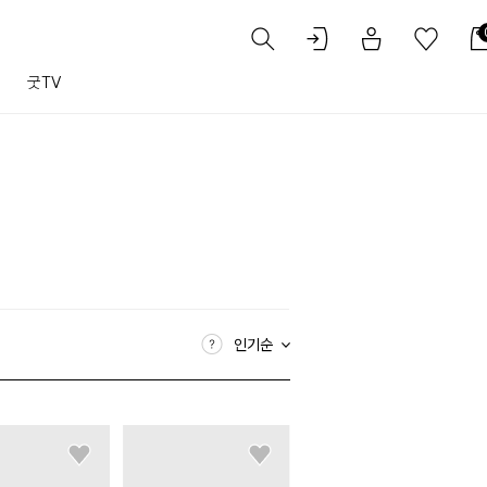
트
굿TV
인기순