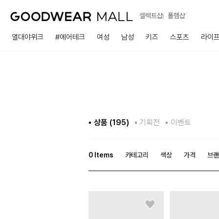
셀렉트샵
폴햄샵
열대야위크
#에어테크
여성
남성
키즈
스포츠
라이
상품 (
195
)
기획전
이벤트
0
Items
카테고리
색상
가격
브