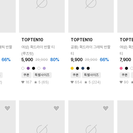
TOPTEN10
TOPTEN10
TOPT
래픽 반팔
여성) 퀵드라이 반팔 티
공용) 퀵드라이 그래픽 반팔
여성) 
(루즈핏)
티
티
66
%
5,900
80
%
9,900
66
%
7,900
29,900
29,900
즈
쿠폰
특별사이즈
쿠폰
특별사이즈
쿠폰
2)
167
5 (65)
654
5 (224)
90