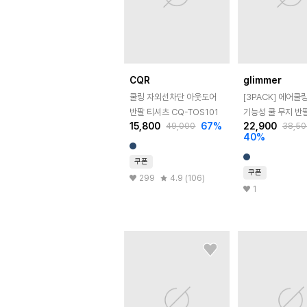
CQR
glimmer
쿨링 자외선차단 아웃도어
[3PACK] 에어쿨
반팔 티셔츠 CQ-TOS101
기능성 쿨 무지 반
15,800
67
%
22,900
49,000
38,50
40
%
쿠폰
쿠폰
299
4.9 (106)
1