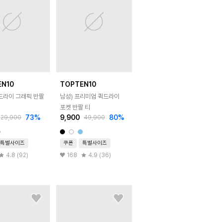
EN10
TOPTEN10
퀵드라이 그래픽 반팔
남성) 프리미엄 퀵드라이
포켓 반팔 티
73
%
9,900
80
%
29,900
49,900
특별사이즈
쿠폰
특별사이즈
4.8 (92)
168
4.9 (36)