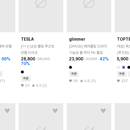
TESLA
glimmer
TOPT
래픽 반팔
[1+1] 남성 쿨링 루즈핏
[2PACK] 에어쿨링 드라이
여성) 퀵
반팔 티셔츠
기능성 쿨 무지 PK 폴로
(루즈핏)
66
%
28,800
23,900
42
%
5,900
98,000
41,500
반팔 티셔츠
70
%
즈
쿠폰
쿠폰
쿠폰
87)
56
4.9 (11)
337
33
4.5 (2)