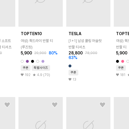
TOPTEN10
TESLA
TOPT
링 소프트
여성) 퀵드라이 반팔 티
[1+1] 남성 쿨링 머슬핏
여성) 
팔 티셔츠
(루즈핏)
반팔 티셔츠
반팔 티
5,900
80
%
28,800
5,900
0
29,900
78,000
63
%
쿠폰
특별사이즈
쿠폰
쿠폰
192
4.9 (70)
181
13