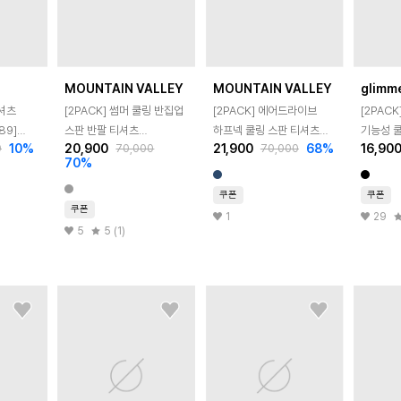
MOUNTAIN VALLEY
MOUNTAIN VALLEY
glimm
티셔츠
[2PACK] 썸머 쿨링 반집업
[2PACK] 에어드라이브
[2PAC
89]
스판 반팔 티셔츠
하프넥 쿨링 스판 티셔츠
기능성 쿨
10
%
20,900
21,900
68
%
16,90
0
70,000
70,000
MVT4269
MVT5248
70
%
쿠폰
쿠폰
쿠폰
1
29
5
5 (1)