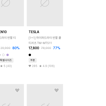
EN10
TESLA
드라이 반팔 티
[1+1] 하이퍼드라이 반팔 쿨
티셔츠 TM-MTS11
80
%
17,800
77
%
29,900
78,000
특별사이즈
쿠폰
5 (40)
285
4.9 (106)