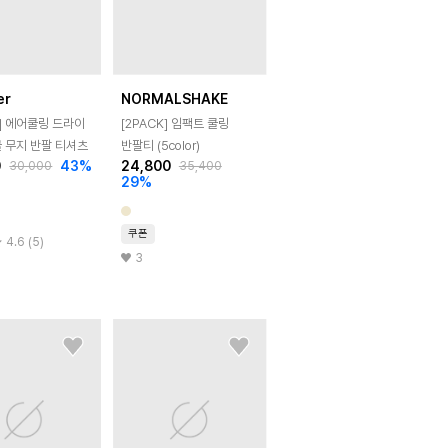
er
NORMALSHAKE
K] 에어쿨링 드라이
[2PACK] 임팩트 쿨링
 무지 반팔 티셔츠
반팔티 (5color)
0
43
%
24,800
30,000
35,400
29
%
쿠폰
4.6 (5)
3