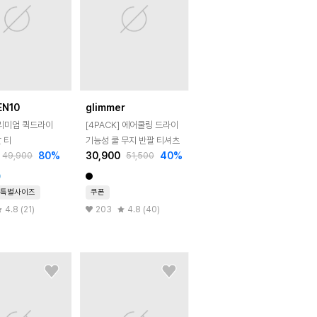
EN10
glimmer
프리미엄 퀵드라이
[4PACK] 에어쿨링 드라이
 티
기능성 쿨 무지 반팔 티셔츠
80
%
30,900
40
%
49,900
51,500
특별사이즈
쿠폰
4.8 (21)
203
4.8 (40)