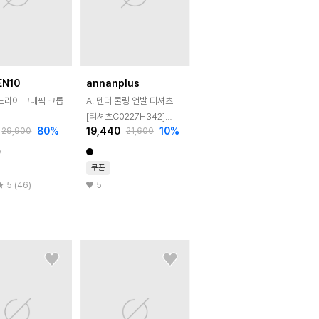
EN10
annanplus
퀵드라이 그래픽 크롭
A. 덴더 쿨링 언발 티셔츠
[티셔츠C0227H342]
80
%
19,440
10
%
29,900
21,600
빅사이즈
쿠폰
5 (46)
5