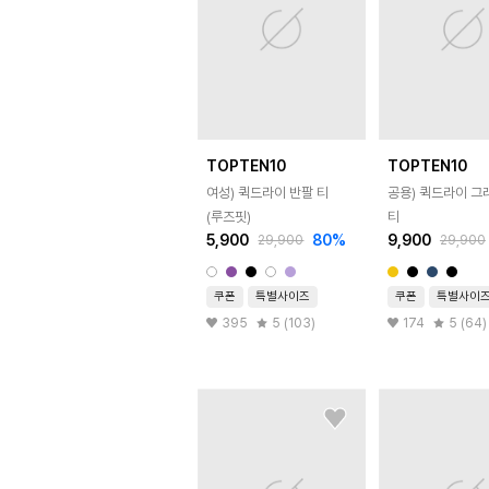
TOPTEN10
TOPTEN10
여성) 퀵드라이 반팔 티
공용) 퀵드라이 그
(루즈핏)
티
5,900
80
%
9,900
29,900
29,900
쿠폰
특별사이즈
쿠폰
특별사이
395
5 (103)
174
5 (64)