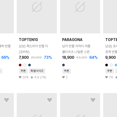
TOPTEN10
PARAGONA
TOPT
래픽 반팔
남성) 퀵드라이 반팔 티
남자 반팔 카라티 여름
남성) 
(오버핏)
쿨티셔츠 나일론 스판
포켓 반팔
66
%
7,900
73
%
18,900
64
%
9,900
29,900
53,200
기능성 흡한속건 A26T223
즈
쿠폰
특별사이즈
쿠폰
쿠폰
209
4.9 (78)
2
76