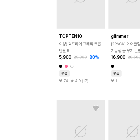
TOPTEN10
glimmer
여성) 퀵드라이 그래픽 크롭
[2PACK] 에어쿨
반팔 티
기능성 쿨 무지 반
5,900
80
%
16,900
29,900
28,50
쿠폰
쿠폰
74
4.9 (17)
1