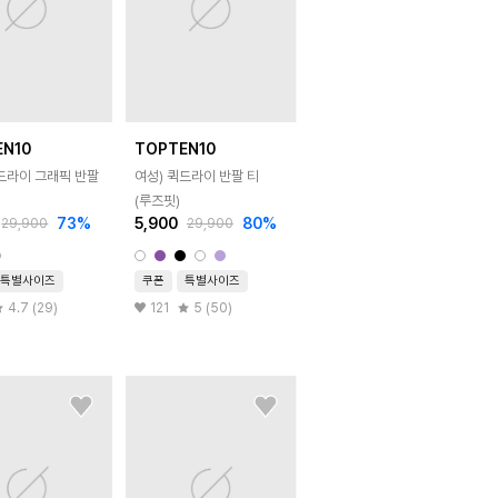
EN10
TOPTEN10
퀵드라이 그래픽 반팔
여성) 퀵드라이 반팔 티
(루즈핏)
73
%
5,900
80
%
29,900
29,900
특별사이즈
쿠폰
특별사이즈
4.7 (29)
121
5 (50)