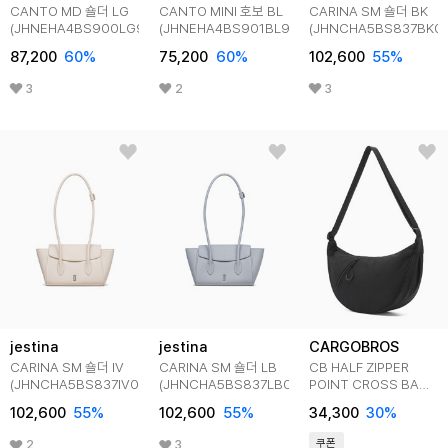
CANTO MD 숄더 LG
CANTO MINI 호보 BL
CARINA SM 숄더 BK
(JHNEHA4BS900LG980)
(JHNEHA4BS901BL980)
(JHNCHA5BS837BK01
87,200
60
%
75,200
60
%
102,600
55
%
3
2
3
jestina
jestina
CARGOBROS
CARINA SM 숄더 IV
CARINA SM 숄더 LB
CB HALF ZIPPER
(JHNCHA5BS837IV010)
(JHNCHA5BS837LB010)
POINT CROSS BAG
(BLACK)
102,600
55
%
102,600
55
%
34,300
30
%
쿠폰
2
3