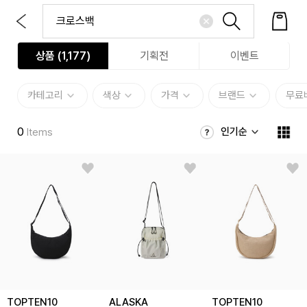
상품 (
1,177
)
기획전
이벤트
카테고리
색상
가격
브랜드
무료
0
인기순
Items
TOPTEN10
ALASKA
TOPTEN10