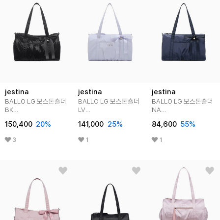
jestina
jestina
jestina
BALLO LG 보스톤숄더
BALLO LG 보스톤숄더
BALLO LG 보스톤숄더
BK
LV
NA
(JHNEHA4BF117BK260)
(JHNEHA6BS117LV260)
(JHNEHA6BS117NA26
150,400
20
%
141,000
25
%
84,600
55
%
3
1
1