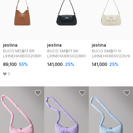
jestina
jestina
jestina
BUCO MD숄더 BR
BUCO SM숄더 BK
BUCO SM숄더 IV
(JHNEHA6BS020BR980)
(JHNEHA6BS022BK980)
(JHNEHA6BS022IV98
89,100
55
%
141,000
25
%
141,000
25
%
2