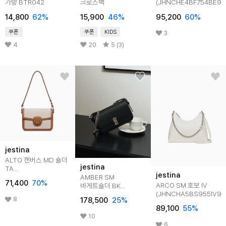
가방 BTR042
크로스백
(JHNCHE4BF754BE98
14,800
62
%
15,900
46
%
95,200
60
%
쿠폰
쿠폰
KIDS
3
4
20
5 (3)
jestina
ALTO 캔버스 MD 숄더
jestina
TA
jestina
AMBER SM
(JHNCHA4BS750TA270)
71,400
70
%
ARCO SM 호보 IV
바게트숄더 BK
(JHNCHA5BS955IV98
(JHNCHA4BS835BK010)
8
178,500
25
%
89,100
55
%
10
6