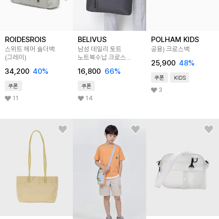
ROIDESROIS
BELIVUS
POLHAM KIDS
스위트 헤머 숄더백
남성 데일리 토트
공용) 크로스백
(그레이)
노트북수납 크로스
25,900
48
%
비지니스 서류가방
34,200
40
%
16,800
66
%
BTR035
쿠폰
KIDS
쿠폰
쿠폰
3
11
14