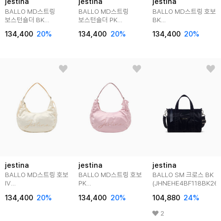
jestina
jestina
jestina
BALLO MD스트링
BALLO MD스트링
BALLO MD스트링 호보
보스턴숄더 BK
보스턴숄더 PK
BK
(JHNEHA6BS106BK260)
(JHNEHA6BS106PK260)
(JHNEHA6BS109BK26
134,400
20
%
134,400
20
%
134,400
20
%
jestina
jestina
jestina
BALLO MD스트링 호보
BALLO MD스트링 호보
BALLO SM 크로스 BK
IV
PK
(JHNEHE4BF118BK260
(JHNEHA6BS109IV260)
(JHNEHA6BS109PK260)
134,400
20
%
134,400
20
%
104,880
24
%
2