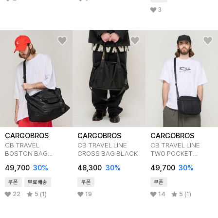
3
CARGOBROS
CARGOBROS
CARGOBROS
CB TRAVEL
CB TRAVEL LINE
CB TRAVEL LINE
BOSTON BAG
CROSS BAG BLACK
TWO POCKET
(BLACK)
CROSS BAG
49,700
30
%
48,300
30
%
49,700
30
%
(BLACK)
쿠폰
무료배송
쿠폰
쿠폰
22
5 (1)
19
14
5 (1)