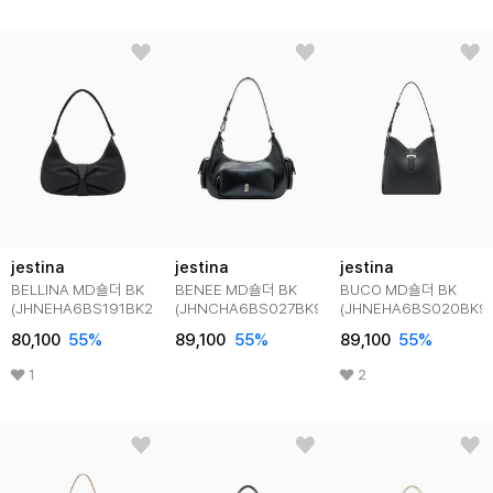
jestina
jestina
jestina
BELLINA MD숄더 BK
BENEE MD숄더 BK
BUCO MD숄더 BK
(JHNEHA6BS191BK260)
(JHNCHA6BS027BK980)
(JHNEHA6BS020BK9
80,100
55
%
89,100
55
%
89,100
55
%
1
2