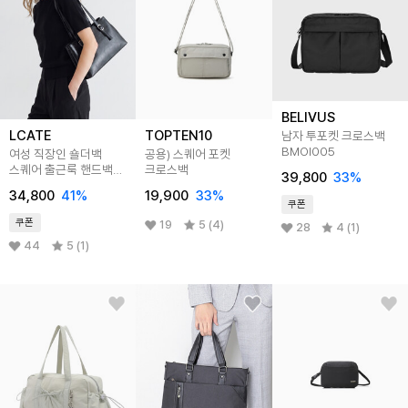
BELIVUS
LCATE
TOPTEN10
남자 투포켓 크로스백
BMOI005
여성 직장인 숄더백
공용) 스퀘어 포켓
스퀘어 출근룩 핸드백
크로스백
39,800
33
%
LRE037
34,800
41
%
19,900
33
%
쿠폰
쿠폰
19
5 (4)
28
4 (1)
44
5 (1)