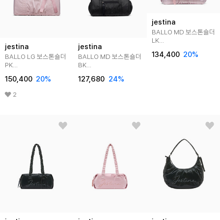
jestina
BALLO MD 보스톤숄더
LK
jestina
jestina
(JHNEHA4BS115LK260
134,400
20
%
BALLO LG 보스톤숄더
BALLO MD 보스톤숄더
PK
BK
(JHNEHA4BF117PK260)
(JHNEHA4BS115BK260)
150,400
20
%
127,680
24
%
2