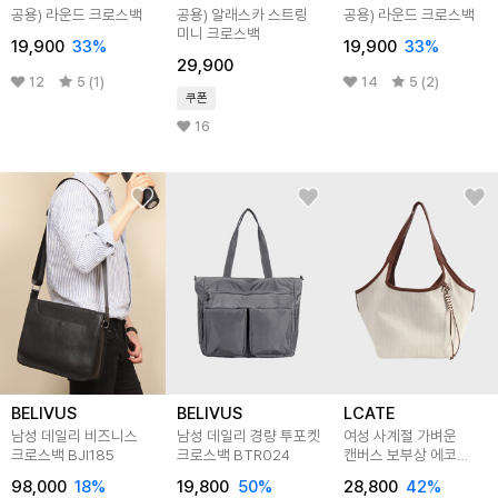
공용) 라운드 크로스백
공용) 알래스카 스트링
공용) 라운드 크로스백
미니 크로스백
19,900
33
%
19,900
33
%
29,900
12
5 (1)
14
5 (2)
쿠폰
16
BELIVUS
BELIVUS
LCATE
남성 데일리 비즈니스
남성 데일리 경량 투포켓
여성 사계절 가벼운
크로스백 BJI185
크로스백 BTR024
캔버스 보부상 에코
숄더백 LANTB008
98,000
18
%
19,800
50
%
28,800
42
%