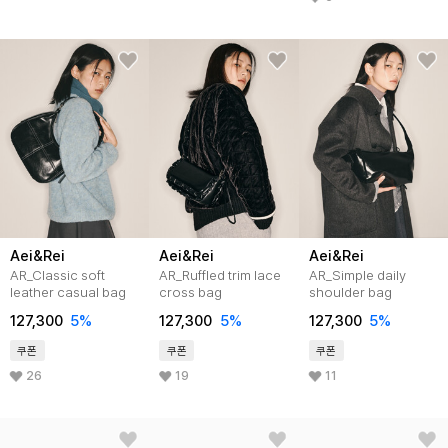
Aei&Rei
Aei&Rei
Aei&Rei
AR_Classic soft
AR_Ruffled trim lace
AR_Simple daily
leather casual bag
cross bag
shoulder bag
127,300
5
%
127,300
5
%
127,300
5
%
쿠폰
쿠폰
쿠폰
26
19
11