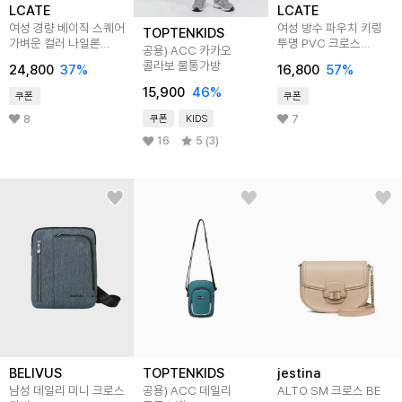
LCATE
LCATE
여성 경량 베이직 스퀘어
여성 방수 파우치 키링
TOPTENKIDS
가벼운 컬러 나일론
투명 PVC 크로스
공용) ACC 카카오
숄더백 LMNC022
비치백 LAJB020
콜라보 물통가방
24,800
37
%
16,800
57
%
15,900
46
%
쿠폰
쿠폰
8
7
쿠폰
KIDS
16
5 (3)
BELIVUS
TOPTENKIDS
jestina
남성 데일리 미니 크로스
공용) ACC 데일리
ALTO SM 크로스 BE