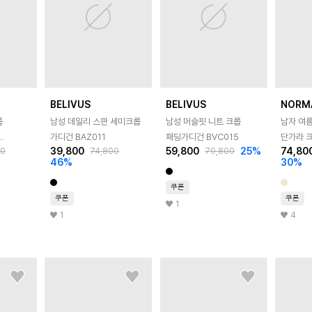
BELIVUS
BELIVUS
NORM
롭
남성 데일리 스판 세미크롭
남성 머슬핏 니트 크롭
남자 여
가디건 BAZ011
패딩가디건 BVC015
단가라 
39,800
59,800
25
%
74,80
00
74,800
79,800
가디건 
46
%
30
%
쿠폰
쿠폰
쿠폰
1
1
4