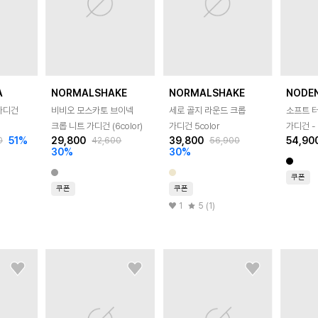
A
NORMALSHAKE
NORMALSHAKE
NODE
가디건
비비오 모스카토 브이넥
세로 골지 라운드 크롭
소프트 
크롭 니트 가디건 (6color)
가디건 5color
가디건 -
51
%
29,800
39,800
54,90
0
42,600
56,900
30
%
30
%
쿠폰
쿠폰
쿠폰
1
5 (1)