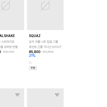
ALSHAKE
SQUAZ
름 스트라이프
남자 크롭 니트 집업 그물
크롭 오버핏 반팔
포인트 긴팔 가디건 SIT017
0
85,800
106,900
109,800
헨리넥
21
%
쿠폰