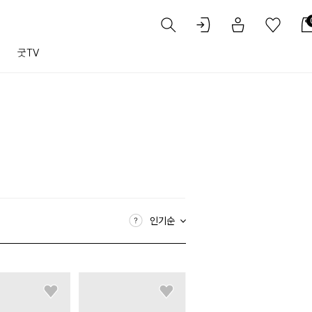
트
굿TV
인기순