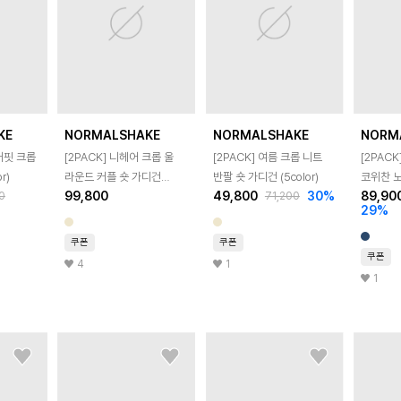
KE
NORMALSHAKE
NORMALSHAKE
NORM
오버핏 크롭
[2PACK] 니헤어 크롭 울
[2PACK] 여름 크롭 니트
[2PAC
r)
라운드 커플 숏 가디건
반팔 숏 가디건 (5color)
코위찬 
99,800
49,800
30
%
89,90
0
71,200
(6color)
가디건 (4
29
%
쿠폰
쿠폰
쿠폰
4
1
1