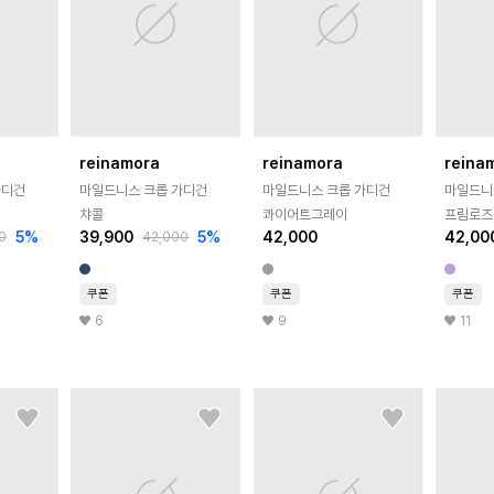
reinamora
reinamora
reina
가디건
마일드니스 크롭 가디건
마일드니스 크롭 가디건
마일드니
챠콜
콰이어트그레이
프림로즈
5
%
39,900
5
%
42,000
42,00
0
42,000
쿠폰
쿠폰
쿠폰
6
9
11