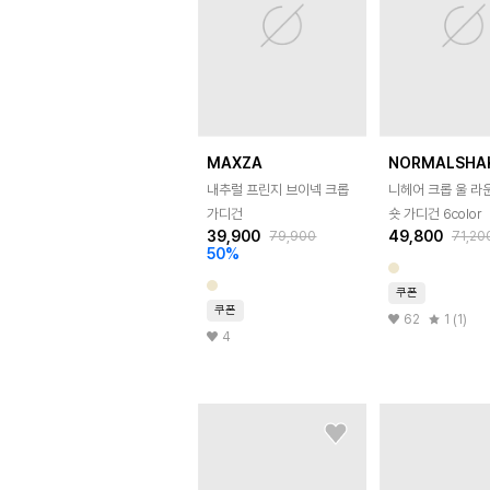
MAXZA
NORMALSHA
내추럴 프린지 브이넥 크롭
니헤어 크롭 울 라
가디건
숏 가디건 6color
39,900
49,800
79,900
71,20
50
%
쿠폰
쿠폰
62
1 (1)
4