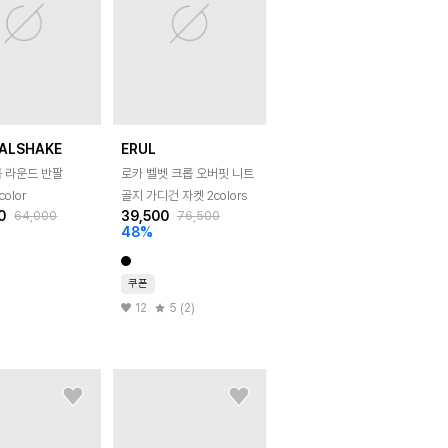
ALSHAKE
ERUL
롭 라운드 반팔
로카 벨벳 크롭 오버핏 니트
olor
골지 가디건 자켓 2colors
0
39,500
64,000
76,500
48
%
쿠폰
12
5 (2)