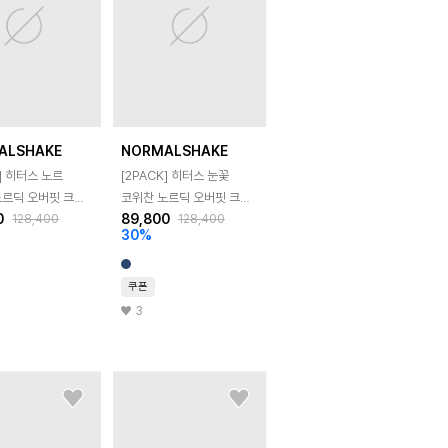
ALSHAKE
NORMALSHAKE
K] 히터스 노르
[2PACK] 히터스 눈꽃
노르딕 오버핏 크롭
코위찬 노르딕 오버핏 크롭
0
89,800
128,400
128,400
color)
가디건 (4color)
30
%
쿠폰
3