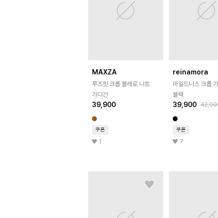
MAXZA
reinamora
루즈핏 크롭 볼레로 니트
마일드니스 크롭 
가디건
블랙
39,900
39,900
42,00
쿠폰
쿠폰
1
7