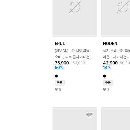
ERUL
NODEN
[2PACK]로카 벨벳 크롭
골지 스냅 버튼 크
오버핏 니트 골지 가디건
라운드넥 가디건 -
75,900
42,900
153,000
50,0
2colors
5COLOR
50
%
14
%
쿠폰
쿠폰
5
3