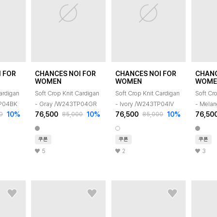
 FOR
CHANCES NOI FOR
CHANCES NOI FOR
CHANC
WOMEN
WOMEN
WOME
ardigan
Soft Crop Knit Cardigan
Soft Crop Knit Cardigan
Soft Cr
TP04BK
- Gray /W243TP04GR
- Ivory /W243TP04IV
- Mela
10
%
76,500
10
%
76,500
10
%
76,50
0
85,000
85,000
/W243
쿠폰
쿠폰
쿠폰
5
2
3