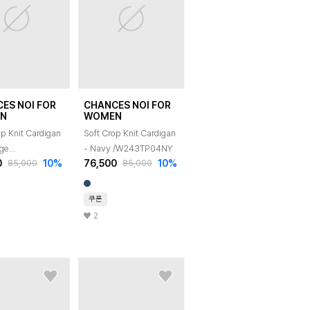
ES NOI FOR
CHANCES NOI FOR
N
WOMEN
op Knit Cardigan
Soft Crop Knit Cardigan
nge
- Navy /W243TP04NY
0
10
%
76,500
10
%
85,000
85,000
TP04ML
쿠폰
2