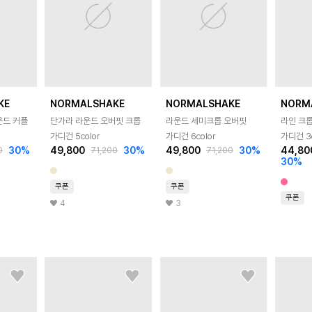
KE
NORMALSHAKE
NORMALSHAKE
NORM
운드 커플
단가라 라운드 오버핏 크롭
라운드 세미크롭 오버핏
라인 크
가디건 5color
가디건 6color
가디건 3c
30
%
49,800
30
%
49,800
30
%
44,80
0
71,200
71,200
30
%
쿠폰
쿠폰
쿠폰
4
3