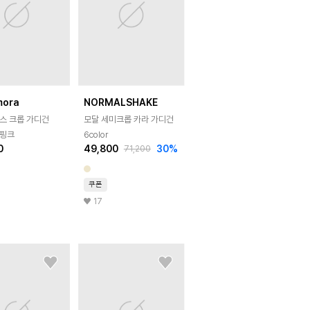
mora
NORMALSHAKE
스 크롭 가디건
모달 세미크롭 카라 가디건
핑크
6color
0
49,800
30
%
71,200
쿠폰
17