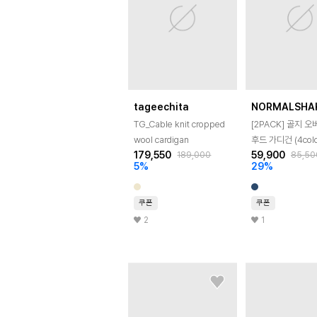
tageechita
NORMALSHA
TG_Cable knit cropped
[2PACK] 골지 
wool cardigan
후드 가디건 (4colo
179,550
59,900
189,000
85,50
5
%
29
%
쿠폰
쿠폰
2
1