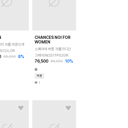
N
CHANCES NOI FOR
WOMEN
터치 크롭 라운드넥
스퀘어넥 버튼 크롭가디건
 5COLOR
그레이/W251TP02GR
0
8
%
60,000
76,500
10
%
85,000
쿠폰
1