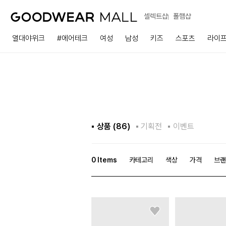
셀렉트샵
폴햄샵
열대야위크
#에어테크
여성
남성
키즈
스포츠
라이
상품 (
86
)
기획전
이벤트
0
Items
카테고리
색상
가격
브