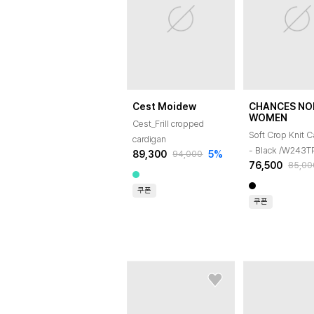
Cest Moidew
CHANCES NOI
WOMEN
Cest_Frill cropped
Soft Crop Knit C
cardigan
- Black /W243
89,300
5
%
94,000
76,500
85,00
쿠폰
쿠폰