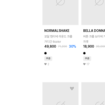
NORMALSHAKE
BELLA DONN
모달 헨리넥 라운드 크롭
버튼 크롭 브이넥 
가디건 6color
자켓
49,800
30
%
18,900
71,200
39,00
쿠폰
쿠폰
2
17