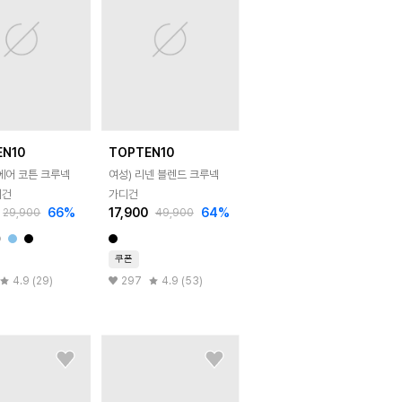
EN10
TOPTEN10
에어 코튼 크루넥
여성) 리넨 블렌드 크루넥
디건
가디건
66
%
17,900
64
%
29,900
49,900
쿠폰
4.9 (29)
297
4.9 (53)