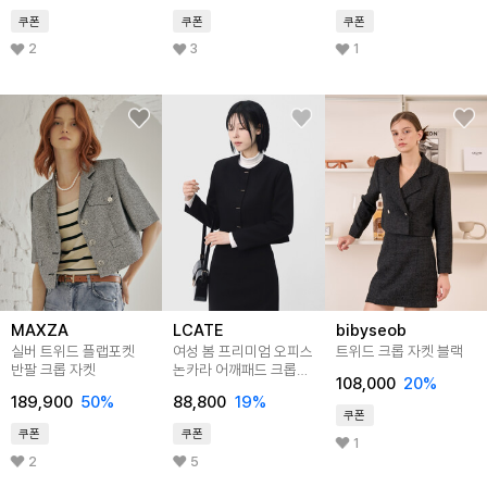
쿠폰
쿠폰
쿠폰
2
3
1
MAXZA
LCATE
bibyseob
실버 트위드 플랩포켓
여성 봄 프리미엄 오피스
트위드 크롭 자켓 블랙
반팔 크롭 자켓
논카라 어깨패드 크롭
108,000
20
%
트위드 자켓
189,900
50
%
88,800
19
%
LSLOT017
쿠폰
쿠폰
쿠폰
1
2
5