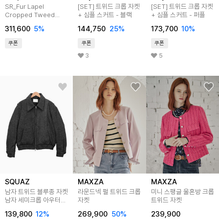
SR_Fur Lapel
[SET] 트위드 크롭 자켓
[SET] 트위드 크롭 자켓
Cropped Tweed
+ 심플 스커트 - 블랙
+ 심플 스커트 - 퍼플
Jacket
311,600
5
%
144,750
25
%
173,700
10
%
쿠폰
쿠폰
쿠폰
3
5
SQUAZ
MAXZA
MAXZA
남자 트위드 블루종 자켓
라운드넥 펄 트위드 크롭
미니 스팽글 울혼방 크롭
남자 세미크롭 아우터
자켓
트위드 자켓
SWY004
139,800
12
%
269,900
50
%
239,900