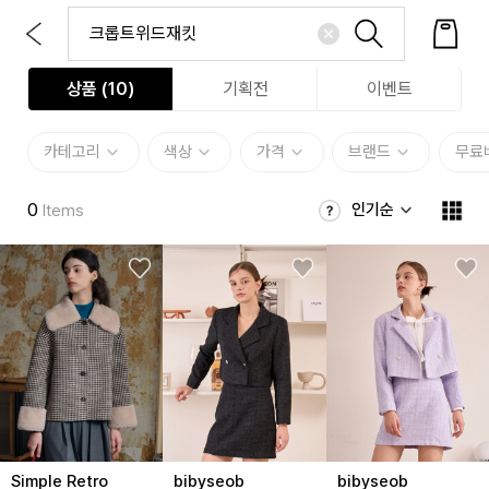
상품 (
10
)
기획전
이벤트
카테고리
색상
가격
브랜드
무료
0
인기순
Items
Simple Retro
bibyseob
bibyseob