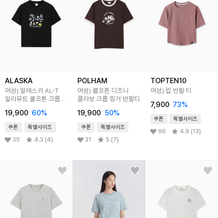
ALASKA
POLHAM
TOPTEN10
여성) 알래스카 AL-T
여성) 쿨코튼 디즈니
여성) 립 반팔 티
알라뮤트 쿨코튼 크롭
콜라보 크롭 링거 반팔티
7,900
73
%
반팔티
19,900
60
%
19,900
50
%
쿠폰
특별사이즈
쿠폰
특별사이즈
쿠폰
특별사이즈
96
4.9 (13)
35
4.3 (4)
31
5 (7)