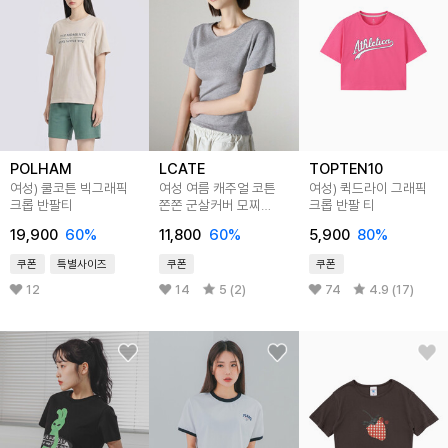
POLHAM
LCATE
TOPTEN10
여성) 쿨코튼 빅그래픽
여성 여름 캐주얼 코튼
여성) 퀵드라이 그래픽
크롭 반팔티
쫀쫀 군살커버 모찌
크롭 반팔 티
세미크롭 반팔 티셔츠
19,900
60
%
11,800
60
%
5,900
80
%
LBRN002
쿠폰
특별사이즈
쿠폰
쿠폰
12
14
5 (2)
74
4.9 (17)