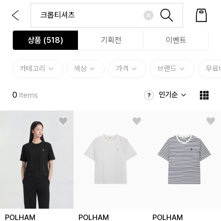
상품 (
518
)
기획전
이벤트
카테고리
색상
가격
브랜드
무료
0
인기순
Items
POLHAM
POLHAM
POLHAM