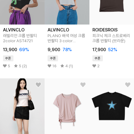
ALVINCLO
ALVINCLO
ROIDESROIS
래빌리언 크롭 반팔티
PLANO 배색 여성 크롭
피크닉 체크 스트로베리
2color AST4721
반팔티 3 color
크롭 반팔티 (브라운)
AST4877
13,900
69
%
9,900
78
%
17,900
52
%
쿠폰
쿠폰
쿠폰
5
5 (2)
16
4 (1)
2