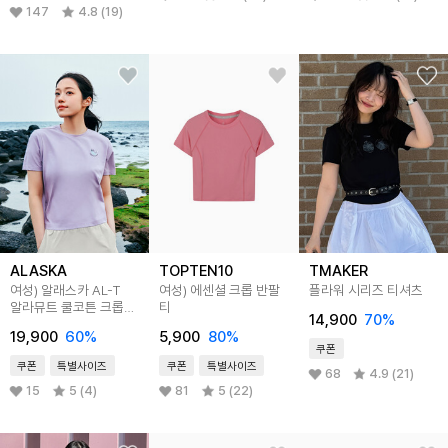
147
4.8 (19)
ALASKA
TOPTEN10
TMAKER
여성) 알래스카 AL-T
여성) 에센셜 크롭 반팔
플라워 시리즈 티셔츠
알라뮤트 쿨코튼 크롭
티
14,900
70
%
반팔티
19,900
60
%
5,900
80
%
쿠폰
쿠폰
특별사이즈
쿠폰
특별사이즈
68
4.9 (21)
15
5 (4)
81
5 (22)