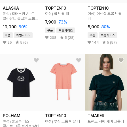
ALASKA
TOPTEN10
TOPTEN10
여성) 알래스카 AL-T
여성) 립 반팔 티
여성) 에센셜 크롭 반팔
알라뮤트 쿨코튼 크롭
티
7,900
73
%
반팔티
19,900
60
%
5,900
80
%
쿠폰
특별사이즈
쿠폰
특별사이즈
쿠폰
특별사이즈
208
5 (28)
25
5 (6)
144
5 (57)
POLHAM
TOPTEN10
TMAKER
여성) 쿨코튼 디즈니
여성) 루싱 크롭 반팔 티
프린트 셔링 세미 크롭티
콜라보 크롭 링거 반팔티