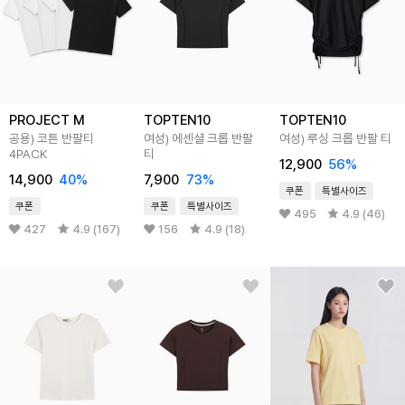
PROJECT M
TOPTEN10
TOPTEN10
공용) 코튼 반팔티
여성) 에센셜 크롭 반팔
여성) 루싱 크롭 반팔 티
4PACK
티
12,900
56
%
14,900
40
%
7,900
73
%
쿠폰
특별사이즈
쿠폰
쿠폰
특별사이즈
495
4.9 (46)
427
4.9 (167)
156
4.9 (18)