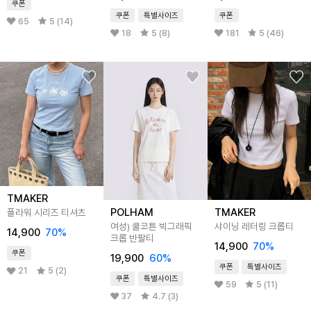
쿠폰
쿠폰
특별사이즈
쿠폰
65
5 (14)
18
5 (8)
181
5 (46)
TMAKER
POLHAM
TMAKER
플라워 시리즈 티셔츠
여성) 쿨코튼 빅그래픽
샤이닝 레터링 크롭티
14,900
70
%
크롭 반팔티
14,900
70
%
쿠폰
19,900
60
%
쿠폰
특별사이즈
21
5 (2)
쿠폰
특별사이즈
59
5 (11)
37
4.7 (3)