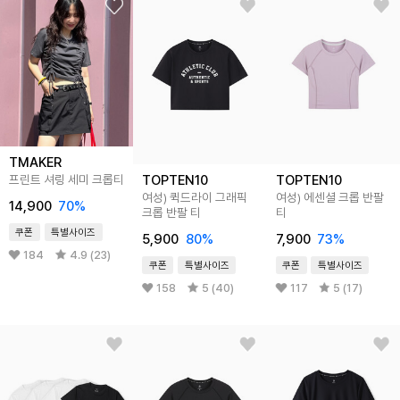
TMAKER
TOPTEN10
TOPTEN10
프린트 셔링 세미 크롭티
여성) 퀵드라이 그래픽
여성) 에센셜 크롭 반팔
14,900
70
%
크롭 반팔 티
티
쿠폰
특별사이즈
5,900
80
%
7,900
73
%
184
4.9 (23)
쿠폰
특별사이즈
쿠폰
특별사이즈
158
5 (40)
117
5 (17)