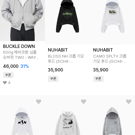
BUCKLE DOWN
NUHABIT
NUHABIT
500g 헤비코튼 심플
BLOSS NH 크롭 기모
CAMO SPLTV 크롭
오버핏 TWO - WAY
후드 (SCH4-
기모 후드 (GCH4-
세미크롭 후드 집업
46,000
31
%
5NH1339)
5NH168)
(MELANGE GREY)
35,900
35,900
쿠폰
쿠폰
쿠폰
4