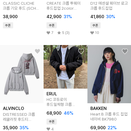
CLASSIC CLICHE
CREATE 크롭 투웨이
D12 에센셜 웨이브 로고
크롭 기모 후드 (SCH4-
후드집업 2color
크롭 후드집업
4NH1197)
AZH315
38,900
42,900
31
%
41,860
30
%
쿠폰
쿠폰
쿠폰
7
5 (3)
10
ERUL
HC 코듀로이
후드일체형 크롭
BAKKEN
ALVINCLO
항공점퍼 패딩 3colors
68,900
46
%
Heart B 크롭 후드 집업
DISTRESSED 크롭
네이비 BK7980
레귤러핏 후드티
쿠폰
3color AVH318
69,900
22
%
35,900
35
%
4