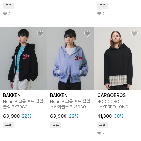
쿠폰
쿠폰
2
2
BAKKEN
BAKKEN
CARGOBROS
Heart B 크롭 후드 집업
Heart B 크롭 후드 집업
HOOD CROP
블랙 BK7980
스카이블루 BK7980
LAYERED LONG-
SLEEVE KNIT
69,900
22
%
69,900
22
%
41,300
30
%
(BLACK)
쿠폰
쿠폰
쿠폰
2