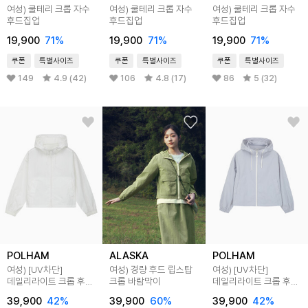
여성) 쿨테리 크롭 자수
여성) 쿨테리 크롭 자수
여성) 쿨테리 크롭 자수
후드집업
후드집업
후드집업
19,900
71
%
19,900
71
%
19,900
71
%
쿠폰
특별사이즈
쿠폰
특별사이즈
쿠폰
특별사이즈
149
4.9 (42)
106
4.8 (17)
86
5 (32)
POLHAM
ALASKA
POLHAM
여성) [UV차단]
여성) 경량 후드 립스탑
여성) [UV차단]
데일리라이트 크롭 후드
크롭 바람막이
데일리라이트 크롭 후드
바람막이 점퍼
바람막이 점퍼
39,900
42
%
39,900
60
%
39,900
42
%