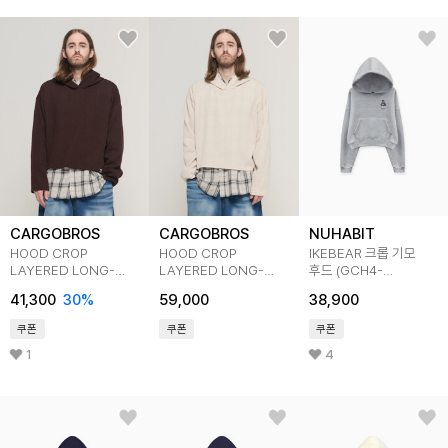
CARGOBROS
CARGOBROS
NUHABIT
HOOD CROP
HOOD CROP
IKEBEAR 크롭 기모
LAYERED LONG-
LAYERED LONG-
후드 (GCH4-
SLEEVE KNIT
SLEEVE KNIT
1NH1082)
41,300
30
%
59,000
38,900
(BROWN)
(IVORY)
쿠폰
쿠폰
쿠폰
1
4