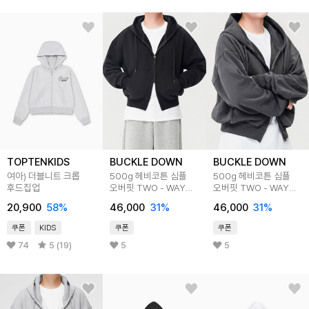
TOPTENKIDS
BUCKLE DOWN
BUCKLE DOWN
여아) 더블니트 크롭
500g 헤비코튼 심플
500g 헤비코튼 심플
후드집업
오버핏 TWO - WAY
오버핏 TWO - WAY
세미크롭 후드 집업
세미크롭 후드 집업
20,900
58
%
46,000
31
%
46,000
31
%
(BLACK)
(CHARCOAL)
쿠폰
KIDS
쿠폰
쿠폰
74
5 (19)
5
5