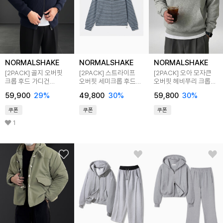
NORMALSHAKE
NORMALSHAKE
NORMALSHAKE
[2PACK] 골지 오버핏
[2PACK] 스트라이프
[2PACK] 오아 모자큰
크롭 후드 가디건
오버핏 세미크롭 후드
오버핏 헤비쭈리 크롭
(4color)
니트 3color
후드티 (4color)
59,900
29
%
49,800
30
%
59,800
30
%
쿠폰
쿠폰
쿠폰
1