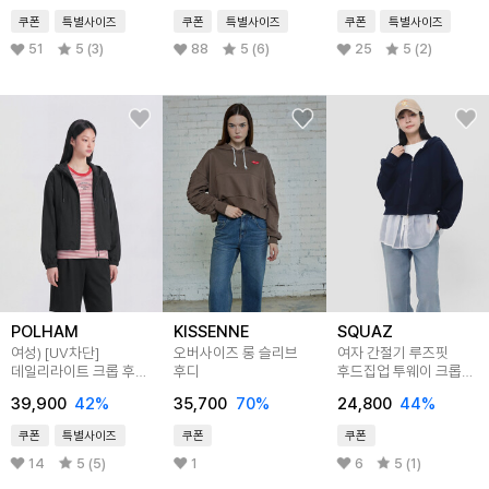
쿠폰
특별사이즈
쿠폰
특별사이즈
쿠폰
특별사이즈
51
5 (3)
88
5 (6)
25
5 (2)
POLHAM
KISSENNE
SQUAZ
여성) [UV차단]
오버사이즈 롱 슬리브
여자 간절기 루즈핏
데일리라이트 크롭 후드
후디
후드집업 투웨이 크롭
바람막이 점퍼
점퍼 SUS007
39,900
42
%
35,700
70
%
24,800
44
%
쿠폰
특별사이즈
쿠폰
쿠폰
14
5 (5)
1
6
5 (1)