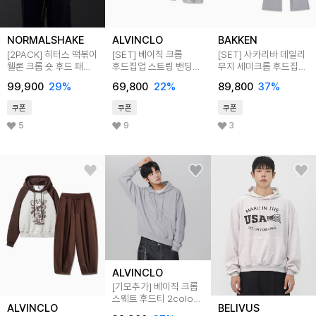
NORMALSHAKE
ALVINCLO
BAKKEN
[2PACK] 히터스 떡볶이
[SET] 베이직 크롭
[SET] 사카리바 데일리
웰론 크롭 숏 후드 패딩
후드집업 스트링 밴딩
무지 세미크롭 후드집업
(2color)
포인트 팬츠 셋업
부즈컷 팬츠 셋업
99,900
29
%
69,800
22
%
89,800
37
%
쿠폰
쿠폰
쿠폰
5
9
3
ALVINCLO
[기모추가] 베이직 크롭
스웨트 후드티 2color
ALVINCLO
BELIVUS
AVH309