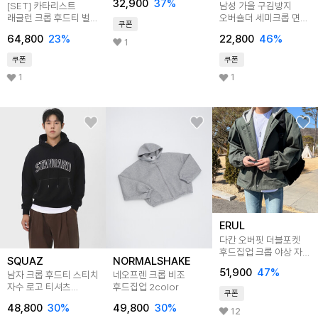
32,900
37
%
[SET] 카타리스트
남성 가을 구김방지
래글런 크롭 후드티 벌룬
오버숄더 세미크롭 면
쿠폰
와이드 팬츠 셋업
후드티 BCR025
64,800
23
%
22,800
46
%
1
쿠폰
쿠폰
1
1
ERUL
다칸 오버핏 더블포켓
후드집업 크롭 야상 자켓
SQUAZ
NORMALSHAKE
4color
51,900
47
%
남자 크롭 후드티 스티치
네오프렌 크롭 비조
자수 로고 티셔츠
후드집업 2color
쿠폰
SWV106
48,800
30
%
49,800
30
%
12