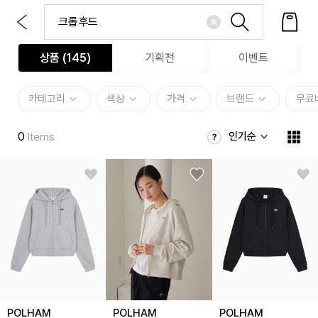
상품 (
145
)
기획전
이벤트
카테고리
색상
가격
브랜드
무료
0
인기순
Items
POLHAM
POLHAM
POLHAM