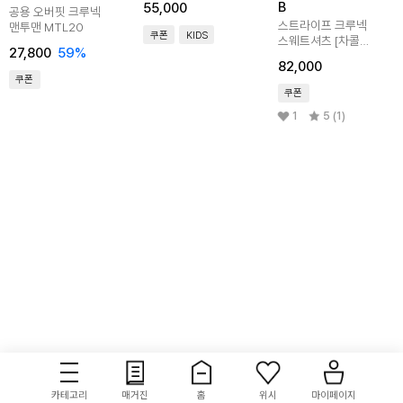
B
55,000
공용 오버핏 크루넥
스트라이프 크루넥
맨투맨 MTL20
쿠폰
KIDS
스웨트셔츠 [차콜
27,800
59
%
+아이보리]
82,000
쿠폰
쿠폰
1
5 (1)
카테고리
매거진
홈
위시
마이페이지