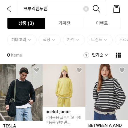
상품 (
3
)
기획전
이벤트
카테고리
색상
가격
브랜드
무료
0
인기순
Items
ocelot junior
남녀공용 크루넥 오버핏
아동용 맨투맨
BETWEEN A AND
TESLA
OCLMTJ-41