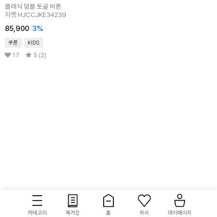
클래식 덤블 토글 버튼
자켓 HJCCJKE34239
85,900
3
%
쿠폰
KIDS
17
5 (2)
카테고리
매거진
홈
위시
마이페이지