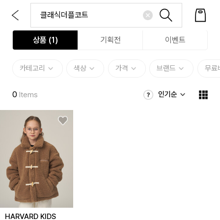
상품 (
1
)
기획전
이벤트
카테고리
색상
가격
브랜드
무료
0
인기순
Items
HARVARD KIDS