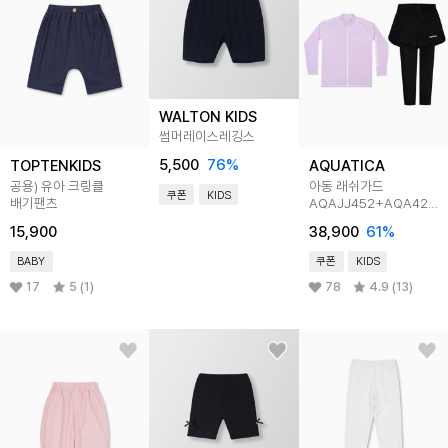
WALTON KIDS
썸머레이스레깅스
5,500
76
%
TOPTENKIDS
AQUATICA
공용) 유아 크링클
아동 래쉬가드
쿠폰
KIDS
배기팬츠
AQAJJ452+AQA421
반바지워터레깅스
15,900
38,900
61
%
일반용수경5종세트
BABY
쿠폰
KIDS
17
5 (1)
78
4.9 (13)