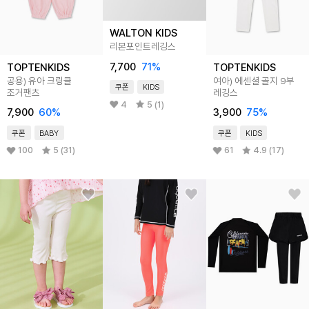
WALTON KIDS
리본포인트레깅스
7,700
71
%
TOPTENKIDS
TOPTENKIDS
공용) 유아 크링클
여아) 에센셜 골지 9부
쿠폰
KIDS
조거팬츠
레깅스
4
5 (1)
7,900
60
%
3,900
75
%
쿠폰
BABY
쿠폰
KIDS
100
5 (31)
61
4.9 (17)