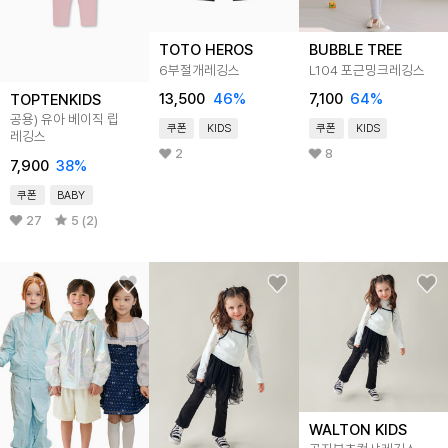
TOTO HEROS
BUBBLE TREE
6부절개레깅스
L104 포근밍크레깅스
13,500
46
%
7,100
64
%
TOPTENKIDS
공용) 유아 베이직 립
쿠폰
KIDS
쿠폰
KIDS
레깅스
2
8
7,900
38
%
쿠폰
BABY
27
5 (2)
WALTON KIDS