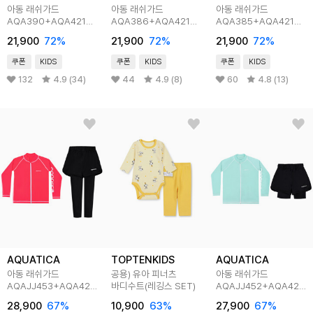
아동 래쉬가드
아동 래쉬가드
아동 래쉬가드
AQA390+AQA421
AQA386+AQA421
AQA385+AQA421
반바지워터레깅스 only
반바지워터레깅스 only
반바지워터레깅스 only
21,900
72
%
21,900
72
%
21,900
72
%
one
one
one
쿠폰
KIDS
쿠폰
KIDS
쿠폰
KIDS
132
4.9 (34)
44
4.9 (8)
60
4.8 (13)
AQUATICA
TOPTENKIDS
AQUATICA
아동 래쉬가드
공용) 유아 피너츠
아동 래쉬가드
AQAJJ453+AQA421
바디수트(레깅스 SET)
AQAJJ452+AQA420
반바지워터레깅스(only
반바지3부워터레깅스
28,900
67
%
10,900
63
%
27,900
67
%
one)
only one