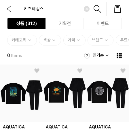
상품 (
312
)
기획전
이벤트
카테고리
색상
가격
브랜드
무료
0
인기순
Items
AQUATICA
AQUATICA
AQUATICA