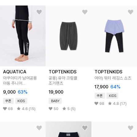
AQUATICA
TOPTENKIDS
TOPTENKIDS
아쿠아티카 남여공용
공용) 유아 크링클
여아) 워터 레깅스 쇼츠
아동 주니어
조거팬츠
17,900
64
%
AQA411~AQA414
9,000
63
%
19,900
워터레깅스
쿠폰
KIDS
쿠폰
KIDS
BABY
98
4.8 (17)
68
4.6 (15)
50
5 (5)