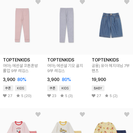
TOPTENKIDS
TOPTENKIDS
TOPTENKIDS
여아) 에센셜 코튼혼방
여아) 에센셜 기모 골지
공용) 유아 헤지데님 7부
롤업 9부 레깅스
9부 레깅스
팬츠
3,900
80
%
3,900
80
%
19,900
쿠폰
KIDS
쿠폰
KIDS
BABY
27
5 (20)
23
5 (3)
27
5 (2)