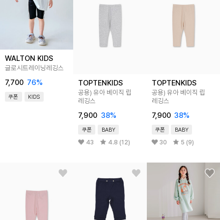
WALTON KIDS
글로시트레이닝레깅스
7,700
76
%
TOPTENKIDS
TOPTENKIDS
공용) 유아 베이직 립
공용) 유아 베이직 립
쿠폰
KIDS
레깅스
레깅스
7,900
38
%
7,900
38
%
쿠폰
BABY
쿠폰
BABY
43
4.8 (12)
30
5 (9)