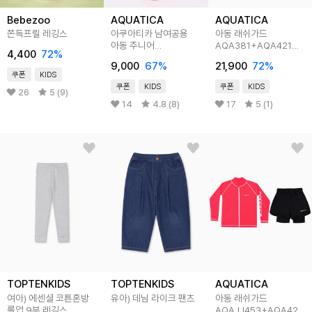
Bebezoo
AQUATICA
AQUATICA
쫀득프릴 레깅스
아쿠아티카 남여공용
아동 래쉬가드
아동 주니어
AQA381+AQA421
4,400
72
%
AQA416~AQA419
반바지워터레깅스 only
9,000
67
%
21,900
72
%
워터레깅스
one
쿠폰
KIDS
쿠폰
KIDS
쿠폰
KIDS
26
5 (9)
14
4.8 (8)
17
5 (1)
TOPTENKIDS
TOPTENKIDS
AQUATICA
여아) 에센셜 코튼혼방
유아) 데님 라이크 팬츠
아동 래쉬가드
롤업 9부 레깅스
AQAJJ453+AQA420