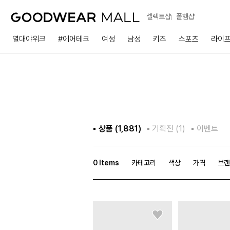
셀렉트샵
폴햄샵
열대야위크
#에어테크
여성
남성
키즈
스포츠
라이
상품 (
1,881
)
기획전 (1)
이벤트
0
Items
카테고리
색상
가격
브