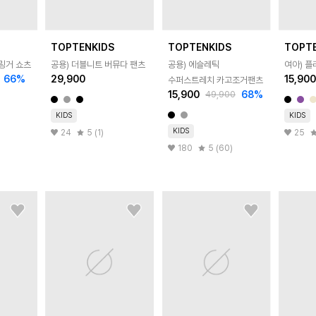
TOPTENKIDS
TOPTENKIDS
TOPT
 링거 쇼츠
공용) 더블니트 버뮤다 팬츠
공용) 에슬레틱
여아) 플
66
%
29,900
15,90
수퍼스트레치 카고조거팬츠
15,900
68
%
49,900
KIDS
KIDS
KIDS
24
5 (1)
25
180
5 (60)