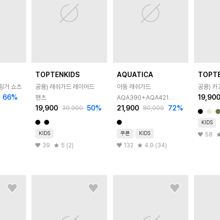
TOPTENKIDS
AQUATICA
TOPT
 링거 쇼츠
공용) 래쉬가드 레이어드
아동 래쉬가드
공용) 카
66
%
19,90
팬츠
AQA390+AQA421
19,900
50
%
21,900
72
%
39,900
80,000
반바지워터레깅스 only
one
KIDS
KIDS
쿠폰
KIDS
58
39
5 (2)
132
4.9 (34)