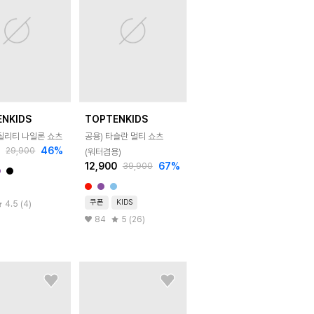
ENKIDS
TOPTENKIDS
유틸리티 나일론 쇼츠
공용) 타슬란 멀티 쇼츠
0
46
%
29,900
(워터겸용)
12,900
67
%
39,900
쿠폰
KIDS
4.5 (4)
84
5 (26)