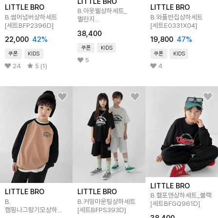
LITTLE BRO
LITTLE BRO
LITTLE BRO
B.아웃웰상하세트_
B.썸머넘버상하세트
B.와플반집상하세트
멜란지
[세트BFP2396D]
[세트E0331X04]
[세트BFGP926D]
38,400
22,000
42
%
19,800
47
%
쿠폰
KIDS
쿠폰
KIDS
쿠폰
KIDS
5
24
5 (1)
4
LITTLE BRO
LITTLE BRO
LITTLE BRO
B.켈포엔상하세트_블랙
B.
B.커밍마운팅상하세트
[세트BFGQ961D]
캠핑나그랑기모상하세트
[세트BFPS393D]
38,400
[세트BEW5902D]