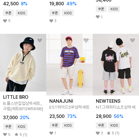
42,500
8
%
19,800
49
%
쿠폰
KIDS
쿠폰
KIDS
쿠폰
KIDS
1
5
3
LITTLE BRO
NANAJUNI
NEWTEENS
B.플스반집업상하세트_
EST와이드5부상하세트
NT그래피티쇼츠상하세트
크림[세트BFGW569B]
23,500
73
%
28,900
56
%
37,000
20
%
쿠폰
KIDS
쿠폰
KIDS
쿠폰
KIDS
1
3
5 (1)
5
5 (1)