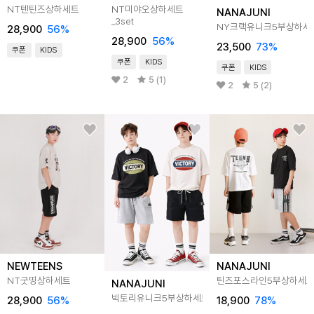
NT텐틴즈상하세트
NT미야오상하세트
NANAJUNI
_3set
NY크랙유니크5부상하세
28,900
56
%
28,900
56
%
23,500
73
%
쿠폰
KIDS
쿠폰
KIDS
쿠폰
KIDS
2
5 (1)
2
5 (2)
NEWTEENS
NANAJUNI
NT굿띵상하세트
틴즈포스라인5부상하세
NANAJUNI
빅토리유니크5부상하세트
28,900
56
%
18,900
78
%