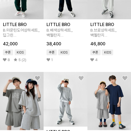
LITTLE BRO
LITTLE BRO
LITTLE BRO
B.마운틴도어상하세트_
B.배색상하세트_
B.브로상하세트_
딥그린
백멜란지
백멜란지
[세트BFIT413C]
[세트BFGP925D]
[세트BFIR149D]
42,000
38,400
46,800
쿠폰
KIDS
쿠폰
KIDS
쿠폰
KIDS
8
5 (2)
1
4