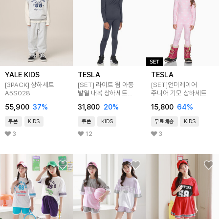
YALE KIDS
TESLA
TESLA
[3PACK] 상하세트
[SET] 라이트 웜 아동
[SET]언더레이어
A5S028
발열 내복 상하세트
주니어 기모 상하세트
TM-KHS300
55,900
37
%
31,800
20
%
15,800
64
%
쿠폰
KIDS
쿠폰
KIDS
무료배송
KIDS
3
12
3