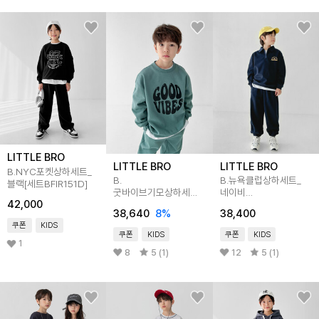
LITTLE BRO
LITTLE BRO
LITTLE BRO
B.NYC포켓상하세트_
B.
B.뉴욕클럽상하세트_
블랙[세트BFIR151D]
굿바이브기모상하세트
네이비
42,000
[세트BEW5905D]
[세트BFGQ960D]
38,640
8
%
38,400
쿠폰
KIDS
쿠폰
KIDS
쿠폰
KIDS
1
8
5 (1)
12
5 (1)