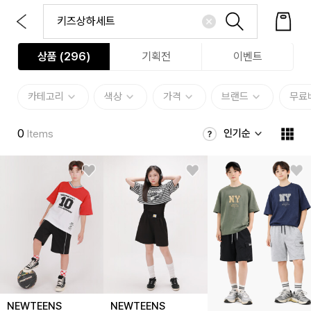
상품 (
296
)
기획전
이벤트
카테고리
색상
가격
브랜드
무료
0
인기순
Items
NEWTEENS
NEWTEENS