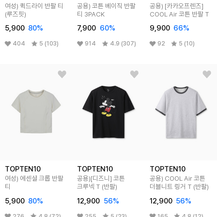
여성) 퀵드라이 반팔 티
공용) 코튼 베이직 반팔
공용) [카카오프렌즈]
(루즈핏)
티 3PACK
COOL Air 코튼 반팔 T
5,900
80
%
7,900
60
%
9,900
66
%
404
5 (103)
914
4.9 (307)
92
5 (10)
TOPTEN10
TOPTEN10
TOPTEN10
여성) 에센셜 크롭 반팔
공용)[디즈니] 코튼
공용) COOL Air 코튼
티
크루넥 T (반팔)
더블니트 링거 T (반팔)
5,900
80
%
12,900
56
%
12,900
56
%
276
4.8 (72)
255
5 (23)
165
4.8 (12)