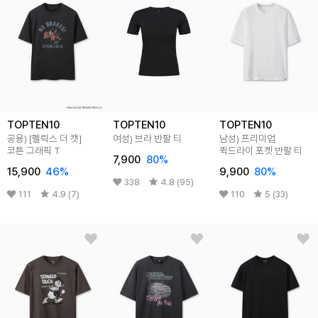
TOPTEN10
TOPTEN10
TOPTEN10
공용) [펠릭스 더 캣]
여성) 브라 반팔 티
남성) 프리미엄
코튼 그래픽 T
퀵드라이 포켓 반팔 티
7,900
80
%
15,900
46
%
9,900
80
%
338
4.8 (95)
111
4.9 (7)
110
5 (33)