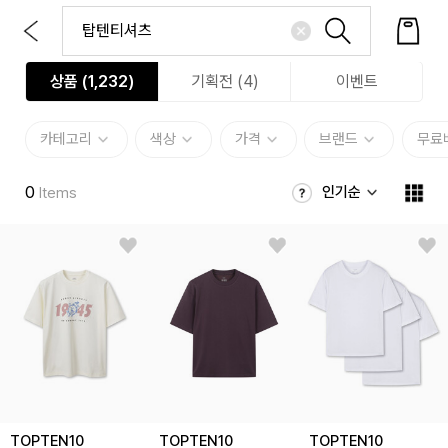
상품 (
1,232
)
기획전 (4)
이벤트
카테고리
색상
가격
브랜드
무료
0
인기순
Items
TOPTEN10
TOPTEN10
TOPTEN10