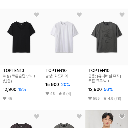
TOPTEN10
TOPTEN10
TOPTEN10
여성) 코튼슬럽 V넥 T
남성) 퀵드라이 T
공용) [유니버설 뮤직]
(반팔)
코튼 크루넥 T
15,900
20
%
12,900
18
%
12,900
56
%
48
5 (4)
45
559
4.9 (78)