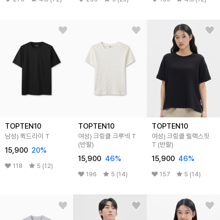
TOPTEN10
TOPTEN10
TOPTEN10
남성) 퀵드라이 T
여성) 크링클 크루넥 T
여성) 크링클 릴랙스핏
(반팔)
T (반팔)
15,900
20
%
15,900
46
%
15,900
46
%
118
5 (12)
196
5 (14)
157
5 (14)