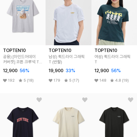
TOPTEN10
TOPTEN10
TOPTEN10
공용) [마인드어데이
남성) 퀵드라이 그래픽
여성) 퀵드라이 그래픽
커버캣] 코튼 크루넥 T
T (반팔)
T
(반팔)
12,900
56
%
19,900
33
%
12,900
56
%
192
5 (18)
179
5 (17)
148
4.8 (19)