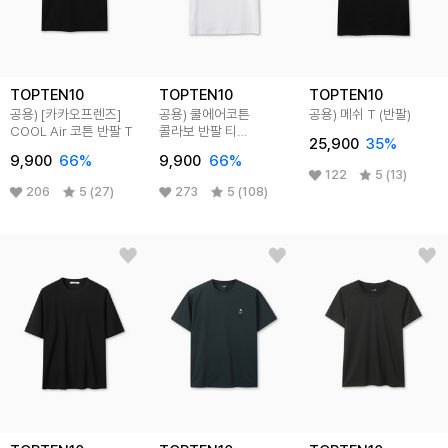
TOPTEN10
TOPTEN10
TOPTEN10
공용) [카카오프렌즈]
공용) 쿨에어코튼
공용) 메쉬 T (반팔)
COOL Air 코튼 반팔 T
콜라보 반팔 티
25,900
35
%
(카카오프렌즈)
9,900
66
%
9,900
66
%
122
5 (13)
206
5 (27)
273
5 (108)