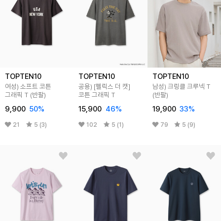
TOPTEN10
TOPTEN10
TOPTEN10
여성) 소프트 코튼
공용) [펠릭스 더 캣]
남성) 크링클 크루넥 T
그래픽 T (반팔)
코튼 그래픽 T
(반팔)
9,900
50
%
15,900
46
%
19,900
33
%
21
5 (3)
102
5 (1)
79
5 (9)