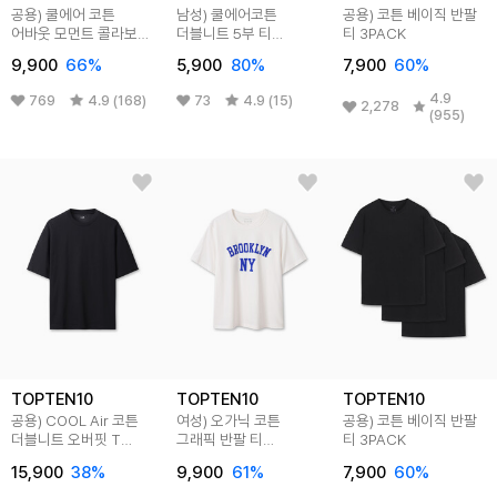
공용) 쿨에어 코튼
남성) 쿨에어코튼
공용) 코튼 베이직 반팔
어바웃 모먼트 콜라보
더블니트 5부 티
티 3PACK
티셔츠 (빛을 되찾다,
(오버핏)
9,900
66
%
5,900
80
%
7,900
60
%
광복 80th)
4.9
769
4.9 (168)
73
4.9 (15)
2,278
(955)
TOPTEN10
TOPTEN10
TOPTEN10
공용) COOL Air 코튼
여성) 오가닉 코튼
공용) 코튼 베이직 반팔
더블니트 오버핏 T
그래픽 반팔 티
티 3PACK
(5부)
(NEWYORK)
15,900
38
%
9,900
61
%
7,900
60
%