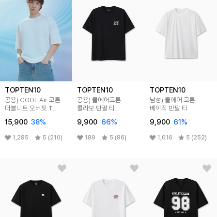
TOPTEN10
TOPTEN10
TOPTEN10
공용) COOL Air 코튼
공용) 쿨에어코튼
남성) 쿨에어 코튼
더블니트 오버핏 T
콜라보 반팔 티
베이직 반팔 티
(5부)
(카카오프렌즈)
15,900
38
%
9,900
66
%
9,900
61
%
1,285
5 (210)
189
5 (86)
1,016
5 (252)