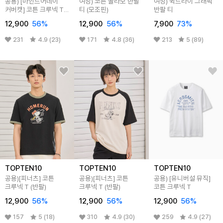
공용) [마인드어데이
여성) 코튼 콜라보 반팔
여성) 퀵드라이 그래픽
커버캣] 코튼 크루넥 T
티 (모조핀)
반팔 티
(반팔)
12,900
56
%
12,900
56
%
7,900
73
%
231
4.9 (23)
171
4.8 (36)
213
5 (89)
TOPTEN10
TOPTEN10
TOPTEN10
공용)[피너츠] 코튼
공용)[피너츠] 코튼
공용) [유니버설 뮤직]
크루넥 T (반팔)
크루넥 T (반팔)
코튼 크루넥 T
12,900
56
%
12,900
56
%
12,900
56
%
157
5 (18)
310
4.9 (30)
259
4.9 (27)