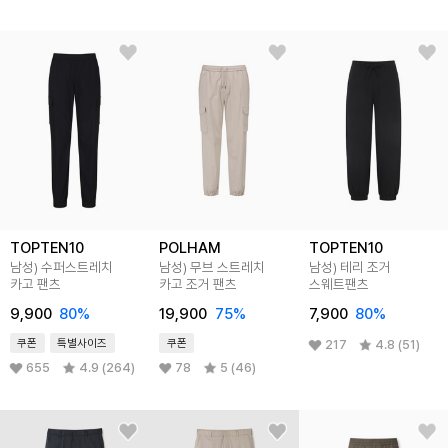
TOPTEN10
POLHAM
TOPTEN10
남성) 수퍼스트레치
남성) 무브 스트레치
남성) 테리 조거
카고 팬츠
카고 조거 팬츠
스웨트팬츠
9,900
80
%
19,900
75
%
7,900
80
%
쿠폰
특별사이즈
쿠폰
217
4.8 (51)
655
4.9 (264)
78
5 (46)