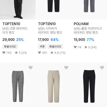
TOPTEN10
TOPTEN10
POLHAM
남성) 코튼 테이퍼드
남성) 시어써커
남성) 쿨링 리넨라이크
이지 팬츠
테이퍼드 밴딩 팬츠
테이퍼드 밴딩 팬츠
29,900
25
%
17,900
64
%
15,900
77
%
특별사이즈
쿠폰
특별사이즈
74
5 (34)
140
5 (23)
461
4.8 (75)