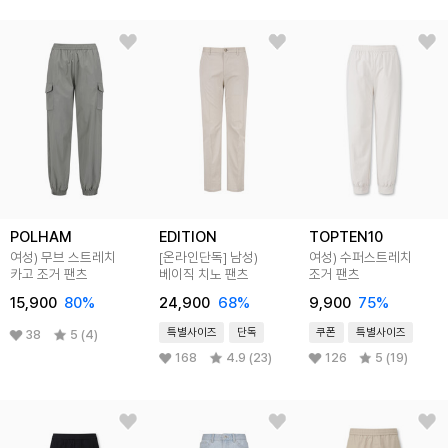
POLHAM
EDITION
TOPTEN10
여성) 무브 스트레치
[온라인단독]
남성)
여성) 수퍼스트레치
카고 조거 팬츠
베이직 치노 팬츠
조거 팬츠
15,900
80
%
24,900
68
%
9,900
75
%
특별사이즈
단독
쿠폰
특별사이즈
38
5 (4)
168
4.9 (23)
126
5 (19)