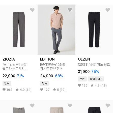
ZIOZIA
EDITION
OLZEN
[온라인단독]
남성)
[온라인단독]
남성)
[25SS]
남성) 치노 팬츠
울트라 스트레치
워시드 린넨 팬츠
31,900
75
%
테이퍼드 핏 팬츠
22,900
71
%
24,900
68
%
쿠폰
특별사이즈
단독
단독
125
4.9 (48)
164
4.9 (34)
127
5 (39)