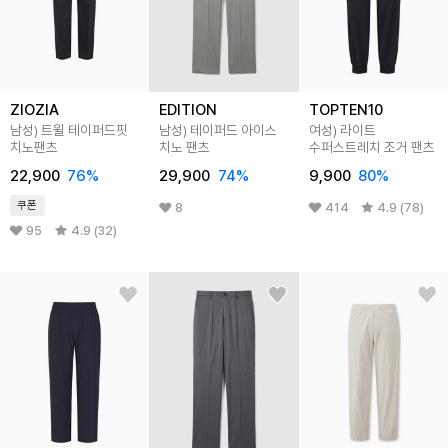
ZIOZIA
EDITION
TOPTEN10
남성) 트윌 테이퍼드핏
남성) 테이퍼드 아이스
여성) 라이트
치노팬츠
치노 팬츠
수퍼스트레치 조거 팬츠
22,900
76
%
29,900
74
%
9,900
80
%
쿠폰
8
414
4.9 (78)
95
4.9 (32)