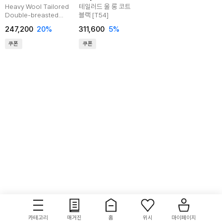
Heavy Wool Tailored
테일러드 울 롱 코트
Double-breasted
블랙 [T54]
Coat (Black)
247,200
20
%
311,600
5
%
TNCO5F102BK
쿠폰
쿠폰
카테고리
매거진
홈
위시
마이페이지