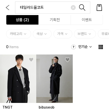
상품 (
2
)
기획전
이벤트
카테고리
색상
가격
브랜드
무료
0
인기순
Items
TNGT
bibyseob