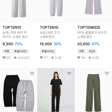
TOPTEN10
TOPTEN10
TOPTENKIDS
남성) 코튼 테리 턱
남성) 테리 조거
여아) 골벨로아 부츠컷
와이드 스웨트 팬츠
스웨트팬츠
스웨트팬츠
9,900
75
%
19,900
50
%
20,900
47
%
쿠폰
특별사이즈
특별사이즈
쿠폰
KIDS
95
4.8 (25)
57
5 (9)
56
5 (5)