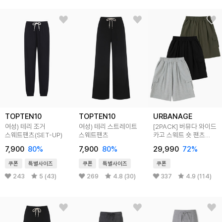
TOPTEN10
TOPTEN10
URBANAGE
여성) 테리 조거
여성) 테리 스트레이트
[2PACK] 버뮤다 와이드
스웨트팬츠(SET-UP)
스웨트팬츠
카고 스웨트 숏 팬츠
(3COLOR)
7,900
80
%
7,900
80
%
29,990
72
%
쿠폰
특별사이즈
쿠폰
특별사이즈
쿠폰
243
5 (43)
269
4.8 (30)
337
4.9 (114)