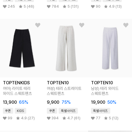
245
5 (46)
784
5 (131)
90
4.9 (13)
TOPTENKIDS
TOPTEN10
TOPTEN10
여아) 라이트 테리
여성) 테리 스트레이트
남성) 테리 와이드
와이드 스웨트팬츠
스웨트팬츠
스웨트팬츠
13,900
65
%
9,900
75
%
19,900
50
%
쿠폰
KIDS
쿠폰
특별사이즈
특별사이즈
99
4.9 (27)
394
4.7 (61)
77
5 (12)