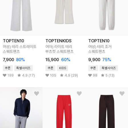
TOPTEN10
TOPTENKIDS
TOPTEN10
여성) 테리 스트레이트
여아) 라이트 테리
여성) 테리 조거
스웨트팬츠
부츠컷 스웨트팬츠
스웨트팬츠
7,900
80
%
15,900
60
%
9,900
75
%
쿠폰
특별사이즈
쿠폰
KIDS
쿠폰
특별사이즈
199
4.9 (17)
105
4.9 (29)
98
5 (13)