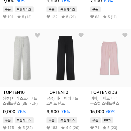
7,900
80
%
9,900
75
%
7,900
80
%
쿠폰
특별사이즈
쿠폰
특별사이즈
쿠폰
101
5 (12)
122
5 (21)
83
5 (11)
TOPTEN10
TOPTEN10
TOPTENKIDS
남성) 테리 스트레이트
남성) 테리 턱 와이드
여아) 라이트 테리
스웨트팬츠 (SET-UP)
스웨트 팬츠
부츠컷 스웨트팬츠
9,900
75
%
9,900
75
%
15,900
60
%
쿠폰
특별사이즈
쿠폰
특별사이즈
쿠폰
KIDS
175
5 (22)
183
4.9 (29)
71
5 (23)