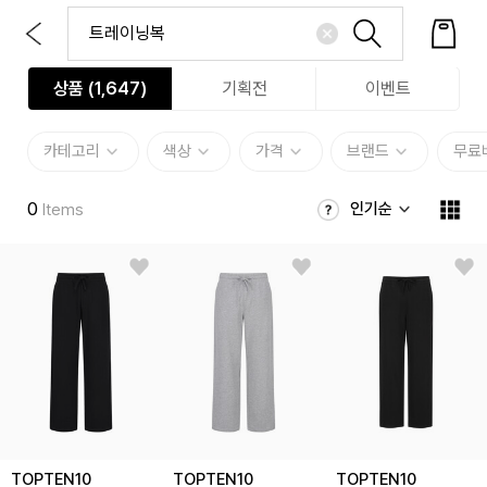
상품 (
1,647
)
기획전
이벤트
카테고리
색상
가격
브랜드
무료
0
인기순
Items
TOPTEN10
TOPTEN10
TOPTEN10