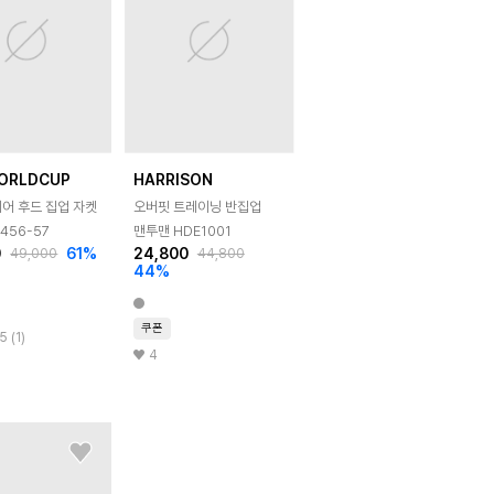
ORLDCUP
HARRISON
어 후드 집업 자켓
오버핏 트레이닝 반집업
5456-57
맨투맨 HDE1001
0
61
%
24,800
49,000
44,800
44
%
쿠폰
5 (1)
4