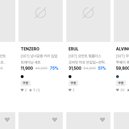
TENZERO
ERUL
ALVIN
모먼트
[SET] 남녀공용 카라 집업
[SET] 모먼트 웜플리스
[SET]
하프
트레이닝 세트
오버핏 하프 반집업+핀턱
투웨이 
11,900
75
%
31,500
51
%
59,80
00
49,000
64,900
드
와이드 트레이닝 팬츠
세미와이
ors
2colors
셋업
쿠폰
쿠폰
쿠폰
2
5 (1)
2
30