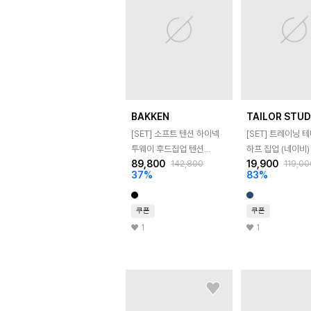
BAKKEN
TAILOR STUD
[SET] 소프트 텐션 하이넥
[SET] 트레이닝 
투웨이 후드집업 텐션
하프 집업 (네이비)
89,800
19,900
142,800
119,00
부츠컷 트레이닝 팬츠 셋업
37
%
83
%
쿠폰
쿠폰
1
1