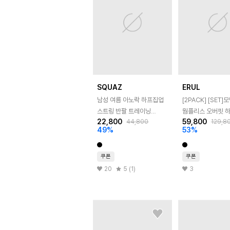
SQUAZ
ERUL
남성 여름 아노락 하프집업
[2PACK] [SET]
스트링 반팔 트레이닝
웜플리스 오버핏 
22,800
59,800
44,800
129,8
후드세트 SFREE001
반집업+핀턱 와이
49
%
53
%
트레이닝 팬츠 2col
쿠폰
쿠폰
20
5 (1)
3