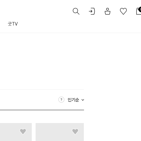
트
굿TV
인기순