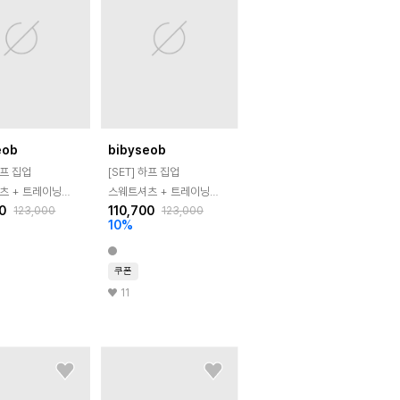
eob
bibyseob
하프 집업
[SET] 하프 집업
츠 + 트레이닝
스웨트셔츠 + 트레이닝
0
110,700
123,000
123,000
블랙
숏팬츠 화이트그레이
10
%
쿠폰
11