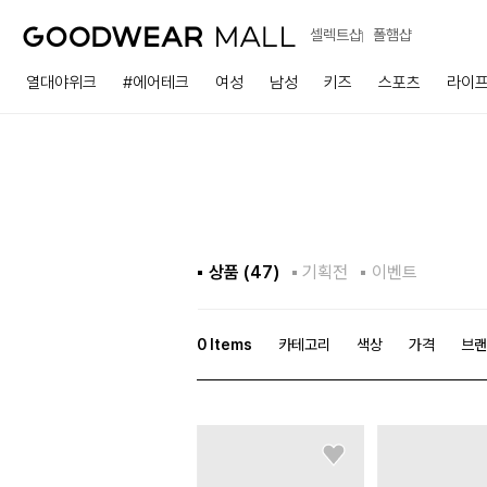
셀렉트샵
폴햄샵
열대야위크
#에어테크
여성
남성
키즈
스포츠
라이
상품 (
47
)
기획전
이벤트
0
Items
카테고리
색상
가격
브