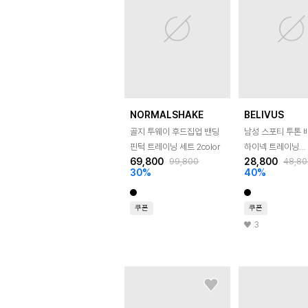
NORMALSHAKE
BELIVUS
골지 투웨이 후드집업 밴딩
남성 스포티 투톤 
핀턱 트레이닝 세트 2color
하이넥 트레이닝
69,800
28,800
99,800
48,80
바람막이집업 BDK
30
%
40
%
쿠폰
쿠폰
3