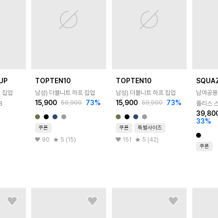
UP
TOPTEN10
TOPTEN10
SQUA
 집업
남성) 더블니트 하프 집업
남성) 더블니트 하프 집업
남여공용
15,900
73
%
15,900
73
%
59,900
59,900
B
플리스 
39,80
트레이닝 
33
%
쿠폰
쿠폰
특별사이즈
90
5 (15)
151
5 (42)
쿠폰