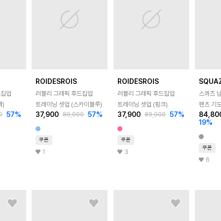
ROIDESROIS
ROIDESROIS
SQUA
드집업
러블리 그래픽 후드집업
러블리 그래픽 후드집업
스콰즈 
랙)
트레이닝 셋업 (스카이블루)
트레이닝 셋업 (핑크)
팬츠 기
57
%
37,900
57
%
37,900
57
%
84,80
0
89,000
89,000
와이드팬츠
19
%
쿠폰
쿠폰
쿠폰
1
3
6