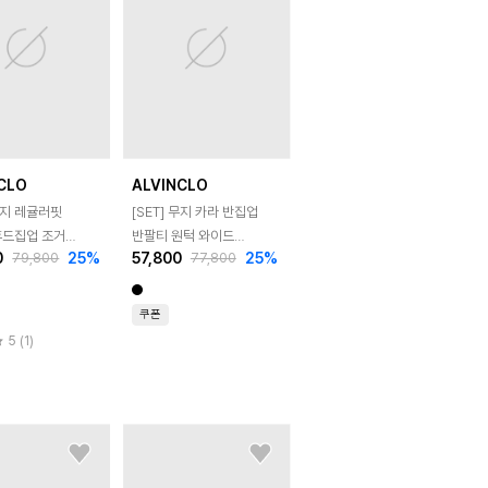
CLO
ALVINCLO
 무지 레귤러핏
[SET] 무지 카라 반집업
후드집업 조거
반팔티 원턱 와이드
0
25
%
57,800
25
%
79,800
77,800
드 트레이닝 팬츠
트레이닝 팬츠 셋업
쿠폰
5 (1)