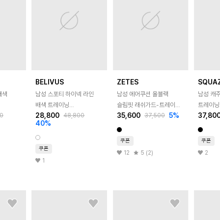
BELIVUS
ZETES
SQUA
배색
남성 스포티 하이넥 라인
남성 에어쿠션 올블랙
남성 캐
배색 트레이닝
슬림핏 래쉬가드-트레이닝
트레이닝
28,800
35,600
5
%
37,80
0
48,800
37,500
001
바람막이집업 BDK003
집업 M_3A884
SRAT0
40
%
쿠폰
쿠폰
쿠폰
12
5 (2)
2
1