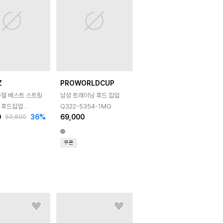
Z
PROWORLDCUP
주얼 베스트 스트링
남성 트레이닝 후드 집업
 후드집업
Q322-5354-1MG
0
36
%
69,000
59,800
96
쿠폰