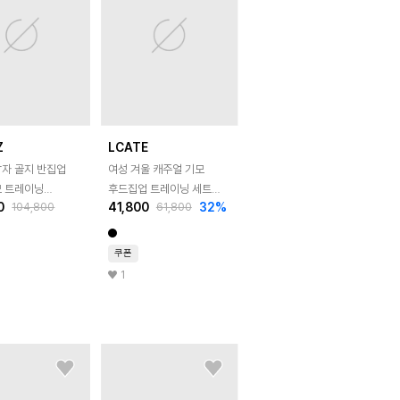
Z
LCATE
남자 골지 반집업
여성 겨울 캐주얼 기모
모 트레이닝
후드집업 트레이닝 세트
0
41,800
32
%
104,800
61,800
 세트 SBN167
LIRO001
쿠폰
1