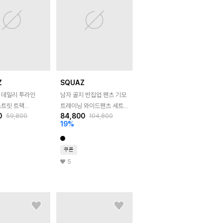
Z
SQUAZ
 데일리 투라인
남자 골지 반집업 팬츠 기모
스트릿 트랙
트레이닝 와이드팬츠 세트
0
84,800
59,800
104,800
집업 SRAT142
SBN167
19
%
쿠폰
5