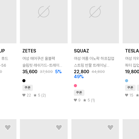
UP
ZETES
SQUAZ
TESL
 후드
여성 에어쿠션 올블랙
여성 여름 아노락 하프집업
여성 자
-56
슬림핏 래쉬가드-트레이닝
스트링 반팔 트레이닝
쿼터 집
35,600
5
%
22,800
19,80
0
37,500
44,800
집업 L_4A884
후드세트 SFREE002
49
%
쿠폰
쿠폰
쿠폰
22
5 (2)
15
9
5 (1)