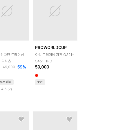
A
PROWORLDCUP
외선차단 트레이닝
여성 트레이닝 자켓 Q321-
업 티셔츠
5451-1RD
0
59
%
59,000
49,000
무료배송
쿠폰
4.5 (2)