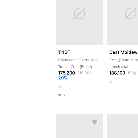
TNGT
Cest Moidew
Balmacaan Oversized
Cest_Pastoral b
Trench Coat (Beige)
trench coat
175,200
188,100
219,000
198,
TNTR5F100I2
20
%
6