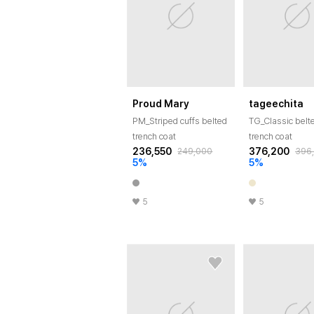
Proud Mary
tageechita
PM_Striped cuffs belted
TG_Classic belt
trench coat
trench coat
236,550
376,200
249,000
396
5
%
5
%
5
5