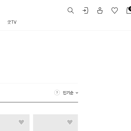
트
굿TV
인기순