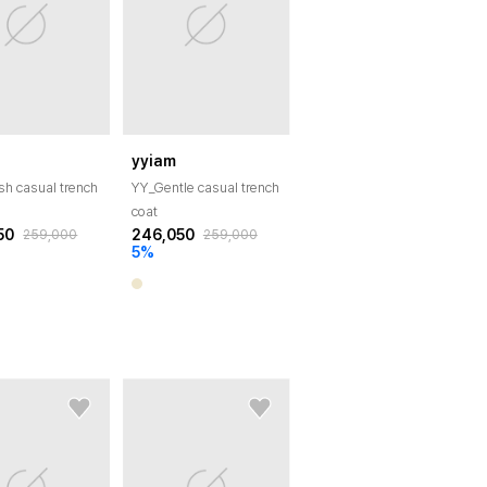
yyiam
ish casual trench
YY_Gentle casual trench
coat
50
246,050
259,000
259,000
5
%