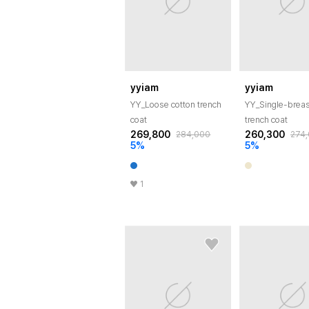
yyiam
yyiam
YY_Loose cotton trench
YY_Single-brea
coat
trench coat
269,800
260,300
284,000
274
5
%
5
%
1