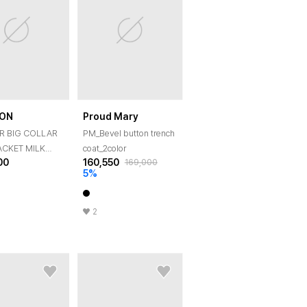
ION
Proud Mary
R BIG COLLAR
PM_Bevel button trench
ACKET MILK
coat_2color
00
160,550
169,000
A
5
%
2