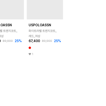
LOASSN
USPOLOASSN
벨 트렌치코트_
화이트라벨 트렌치코트_
여성
레드_여성
0
25
%
67,400
25
%
89,900
89,900
1