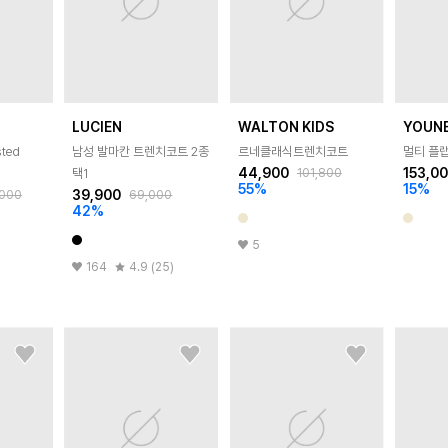
LUCIEN
WALTON KIDS
YOUN
sted
남성 발마칸 트렌치코트 2종
르네클래식트렌치코트
멀티 플
44,900
153,0
101,800
택1
55
%
15
%
39,900
,000
69,000
42
%
5
164
4.9 (25)