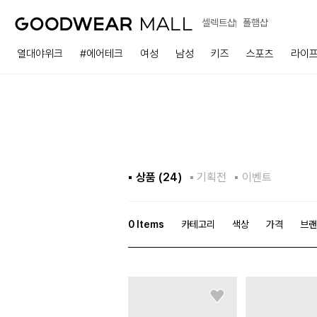
셀렉트샵
폴햄샵
열대야위크
#에어테크
여성
남성
키즈
스포츠
라이
상품 (
24
)
기획전
이벤트
0
Items
카테고리
색상
가격
브