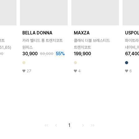
BELLA DONNA
MAXZA
USPO
코트
카라 벨티드 롱 트렌치코트
클래식 더블 브레스티드
화이트라
51_65)
원피스
트렌치코트
네이비_
30,900
55
%
199,900
67,40
00
69,000
27
4
6
처음으로
이전으로
다음으로
마지막으로
1