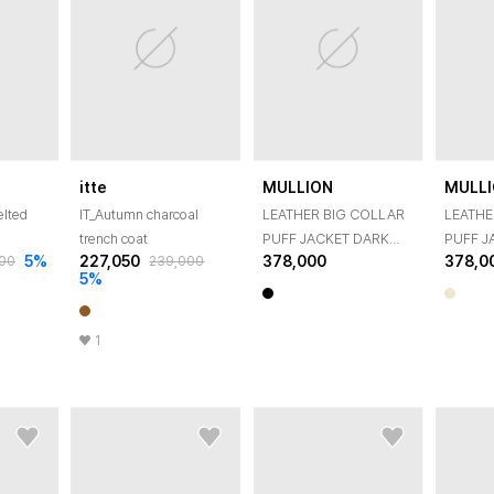
itte
MULLION
MULL
elted
IT_Autumn charcoal
LEATHER BIG COLLAR
LEATHE
trench coat
PUFF JACKET DARK
PUFF J
5
%
227,050
378,000
378,0
000
239,000
BROWN
COCO
5
%
1