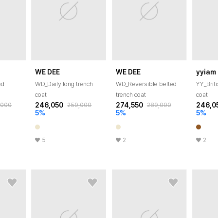
WE DEE
WE DEE
yyiam
ed
WD_Daily long trench
WD_Reversible belted
YY_Brit
coat
trench coat
coat
246,050
274,550
246,0
,000
259,000
289,000
5
%
5
%
5
%
5
2
2