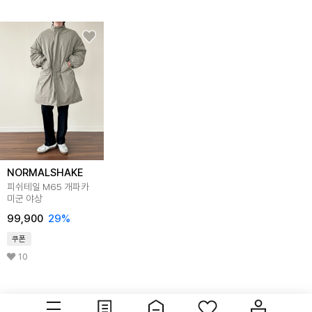
NORMALSHAKE
피쉬테일 M65 개파카
미군 야상
99,900
29
%
쿠폰
10