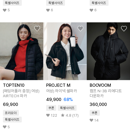
특별사이즈
특별사이즈
특별사이즈
5
6
6
TOPTEN10
PROJECT M
BOOVOOM
[패딩머플러 증정]
여성)
여성) 하이넥 쉘파카
캠프 N-3B 리에디트
AIRTECH 파카
다운파카
49,900
68
%
69,900
360,000
쿠폰
특별사이즈
프리오더
쿠폰
122
4.8 (17)
특별사이즈
14
5