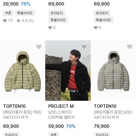
29,900
76
%
69,900
69,900
쿠폰
특별사이즈
프리오더
프리오더
특별사이즈
특별사이즈
72
4.6 (5)
6
5
TOPTEN10
PROJECT M
TOPTEN10
[패딩머플러 증정]
여성)
남성) 스웨이드
[패딩머플러 증정]
남성)
AIRTECH 파카
디테쳐블 쉘파카
AIRTECH 파카
69,900
59,900
70
%
79,900
프리오더
쿠폰
프리오더