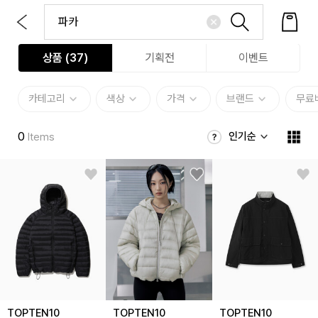
상품 (
37
)
기획전
이벤트
카테고리
색상
가격
브랜드
무료
0
인기순
Items
TOPTEN10
TOPTEN10
TOPTEN10