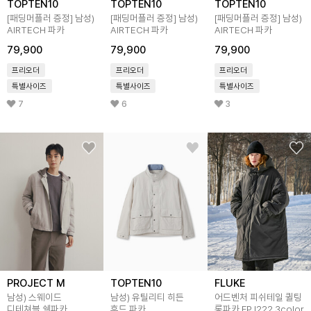
TOPTEN10
TOPTEN10
TOPTEN10
[패딩머플러 증정]
남성)
[패딩머플러 증정]
남성)
[패딩머플러 증정]
남성)
AIRTECH 파카
AIRTECH 파카
AIRTECH 파카
79,900
79,900
79,900
프리오더
프리오더
프리오더
특별사이즈
특별사이즈
특별사이즈
7
6
3
PROJECT M
TOPTEN10
FLUKE
남성) 스웨이드
남성) 유틸리티 히든
어드벤처 피쉬테일 퀼팅
디테쳐블 쉘파카
후드 파카
롱파카 FPJ222 3color