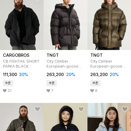
CARGOBROS
TNGT
TNGT
CB FISHTAIL SHORT
City Climber
City Climber
PARKA BLACK
European-goose
European-goose
Down Parka (Black)
Down Parka (Olive
111,300
30
%
263,200
20
%
263,200
20
%
TNJU5F202BK
Khaki)
TNJU5F202K2
쿠폰
쿠폰
쿠폰
21
7
8