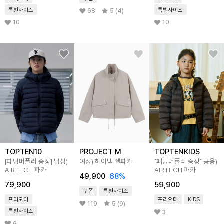
특별사이즈
특별사이즈
68
5 (4)
10
10
TOPTEN10
PROJECT M
TOPTENKIDS
[패딩머플러 증정]
남성)
여성) 하이넥 쉘파카
[패딩머플러 증정]
공용)
AIRTECH 파카
AIRTECH 파카
49,900
68
%
79,900
59,900
쿠폰
특별사이즈
프리오더
프리오더
KIDS
119
5 (9)
특별사이즈
3
6