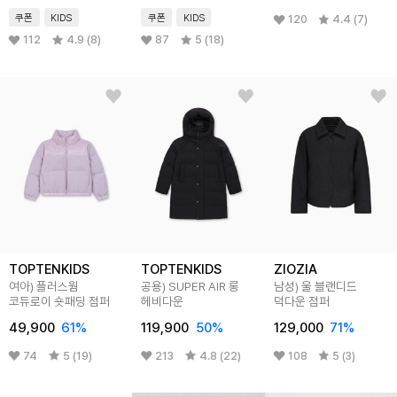
쿠폰
KIDS
쿠폰
KIDS
120
4.4 (7)
112
4.9 (8)
87
5 (18)
TOPTENKIDS
TOPTENKIDS
ZIOZIA
여아) 플러스웜
공용) SUPER AIR 롱
남성) 울 블랜디드
코듀로이 숏패딩 점퍼
헤비다운
덕다운 점퍼
49,900
61
%
119,900
50
%
129,000
71
%
74
5 (19)
213
4.8 (22)
108
5 (3)