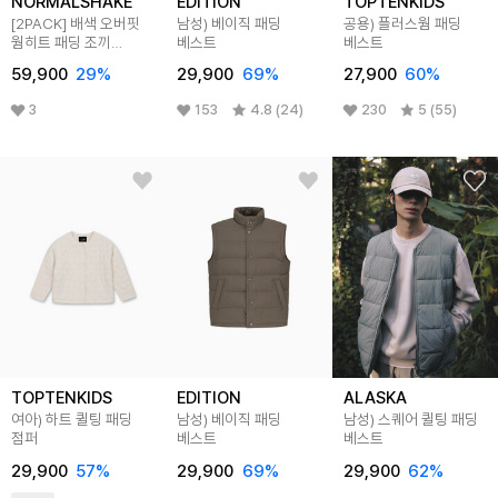
NORMALSHAKE
EDITION
TOPTENKIDS
[2PACK] 배색 오버핏
남성) 베이직 패딩
공용) 플러스웜 패딩
웜히트 패딩 조끼
베스트
베스트
(2color 5size)
59,900
29
%
29,900
69
%
27,900
60
%
3
153
4.8 (24)
230
5 (55)
TOPTENKIDS
EDITION
ALASKA
여아) 하트 퀼팅 패딩
남성) 베이직 패딩
남성) 스퀘어 퀼팅 패딩
점퍼
베스트
베스트
29,900
57
%
29,900
69
%
29,900
62
%