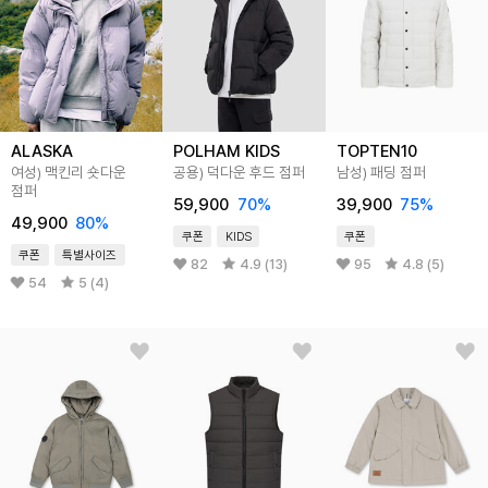
ALASKA
POLHAM KIDS
TOPTEN10
여성) 맥킨리 숏다운
공용) 덕다운 후드 점퍼
남성) 패딩 점퍼
점퍼
59,900
70
%
39,900
75
%
49,900
80
%
쿠폰
KIDS
쿠폰
쿠폰
특별사이즈
82
4.9 (13)
95
4.8 (5)
54
5 (4)