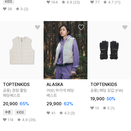
KIDS
164
4.9 (23)
77
4.7 (11)
38
5 (2)
TOPTENKIDS
ALASKA
TOPTENKIDS
공용) 경량 퀼팅
여성) 하이넥 패딩
공용) 패딩 장갑 (FW)
패딩베스트
베스트
19,900
50
%
20,900
65
%
29,900
62
%
10
5 (1)
쿠폰
KIDS
41
4.3 (3)
118
4.9 (26)