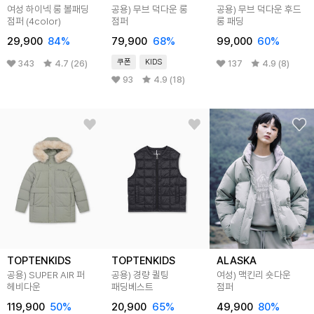
여성 하이넥 롱 볼패딩
공용) 무브 덕다운 롱
공용) 무브 덕다운 후드
점퍼 (4color)
점퍼
롱 패딩
29,900
84
%
79,900
68
%
99,000
60
%
쿠폰
KIDS
343
4.7 (26)
137
4.9 (8)
93
4.9 (18)
TOPTENKIDS
TOPTENKIDS
ALASKA
공용) SUPER AIR 퍼
공용) 경량 퀼팅
여성) 맥킨리 숏다운
헤비다운
패딩베스트
점퍼
119,900
50
%
20,900
65
%
49,900
80
%