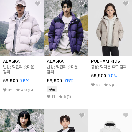
ALASKA
ALASKA
POLHAM KIDS
남성) 맥킨리 숏다운
남성) 맥킨리 숏다운
공용) 덕다운 후드 점퍼
점퍼
점퍼
59,900
70
%
59,900
76
%
59,900
76
%
67
5 (6)
쿠폰
82
4.9 (14)
11
5 (1)