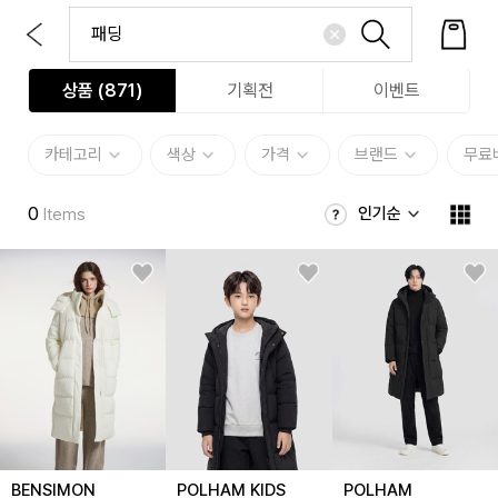
상품 (
871
)
기획전
이벤트
카테고리
색상
가격
브랜드
무료
0
인기순
Items
BENSIMON
POLHAM KIDS
POLHAM