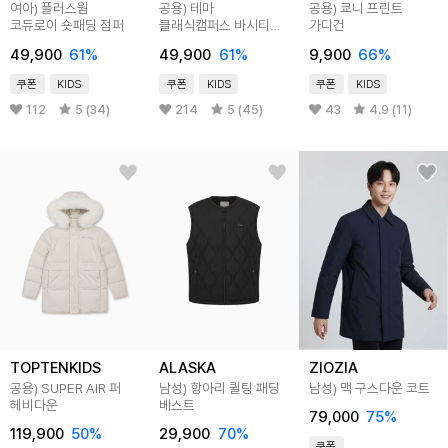
여아) 플러스웜
공용) 테마
공용) 쿄니 프린트
코듀로이 숏패딩 점퍼
클래식캠퍼스 바시티
가디건
패딩 점퍼
49,900
61
%
49,900
61
%
9,900
66
%
쿠폰
KIDS
쿠폰
KIDS
쿠폰
KIDS
112
5 (34)
214
5 (45)
43
4.9 (11)
TOPTENKIDS
ALASKA
ZIOZIA
공용) SUPER AIR 퍼
남성) 항아리 퀼팅 패딩
남성) 맥 구스다운 코트
헤비다운
베스트
79,000
75
%
119,900
50
%
29,900
70
%
쿠폰