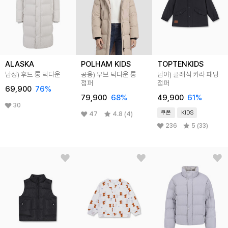
ALASKA
POLHAM KIDS
TOPTENKIDS
남성) 후드 롱 덕다운
공용) 무브 덕다운 롱
남아) 클래식 카라 패딩
점퍼
점퍼
69,900
76
%
79,900
68
%
49,900
61
%
30
쿠폰
KIDS
47
4.8 (4)
236
5 (33)