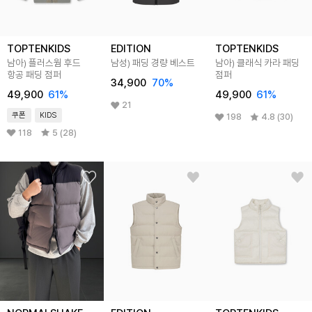
TOPTENKIDS
EDITION
TOPTENKIDS
남아) 플러스웜 후드
남성) 패딩 경량 베스트
남아) 클래식 카라 패딩
항공 패딩 점퍼
점퍼
34,900
70
%
49,900
61
%
49,900
61
%
21
쿠폰
KIDS
198
4.8 (30)
118
5 (28)