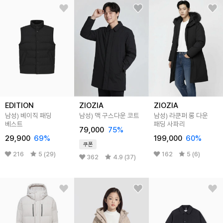
EDITION
ZIOZIA
ZIOZIA
남성) 베이직 패딩
남성) 맥 구스다운 코트
남성) 라쿤퍼 롱 다운
베스트
패딩 사파리
79,000
75
%
29,900
69
%
199,000
60
%
쿠폰
216
5 (29)
162
5 (6)
362
4.9 (37)