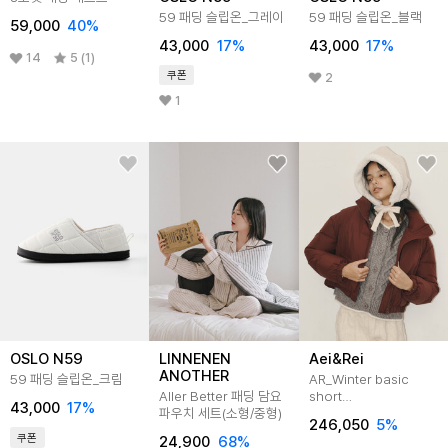
59 패딩 슬립온_그레이
59 패딩 슬립온_블랙
59,000
40
%
43,000
17
%
43,000
17
%
14
5 (1)
쿠폰
2
1
OSLO N59
LINNENEN
Aei&Rei
ANOTHER
59 패딩 슬립온_크림
AR_Winter basic
Aller Better 패딩 담요
short
43,000
17
%
파우치 세트(소형/중형)
padding_BURGUNDY
246,050
5
%
쿠폰
24,900
68
%