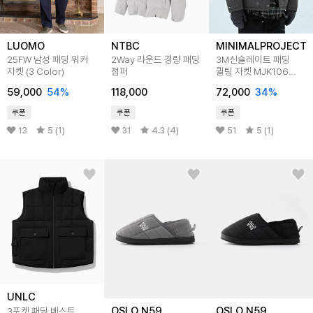
LUOMO
NTBC
MINIMALPROJECT
25FW 남성 패딩 워커
2Way 라운드 경량 패딩
3M신슐레이트 패딩
자켓 (3 Color)
점퍼
퀼팅 자켓 MJK106
3color
59,000
54
%
118,000
72,000
34
%
쿠폰
쿠폰
쿠폰
13
5 (1)
31
4.3 (4)
51
5 (1)
UNLC
OSLO N59
OSLO N59
3포켓 패딩 베스트