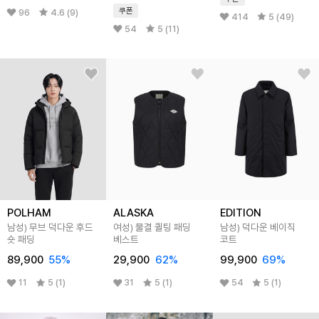
쿠폰
96
4.6 (9)
414
5 (49)
54
5 (11)
POLHAM
ALASKA
EDITION
남성) 무브 덕다운 후드
여성) 물결 퀼팅 패딩
남성) 덕다운 베이직
숏 패딩
베스트
코트
89,900
55
%
29,900
62
%
99,900
69
%
11
5 (1)
31
5 (1)
54
5 (1)