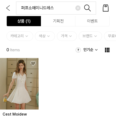
상품 (
1
)
기획전
이벤트
카테고리
색상
가격
브랜드
무료
0
인기순
Items
Cest Moidew