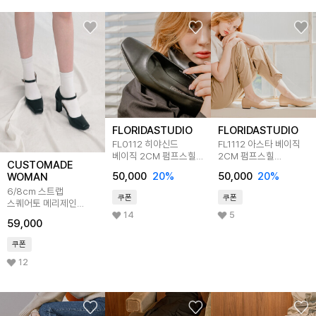
FLORIDASTUDIO
FLORIDASTUDIO
FL0112 히야신드
FL1112 아스타 베이직
베이직 2CM 펌프스힐
2CM 펌프스힐
CUSTOMADE
미드나잇블랙
딥베이지
50,000
20
%
50,000
20
%
WOMAN
6/8cm 스트랩
쿠폰
쿠폰
스퀘어토 메리제인
펌프스힐 제시
14
5
59,000
CW0010
쿠폰
12