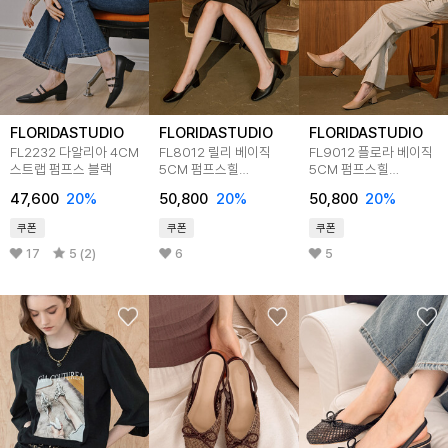
FLORIDASTUDIO
FLORIDASTUDIO
FLORIDASTUDIO
FL2232 다알리아 4CM
FL8012 릴리 베이직
FL9012 플로라 베이직
스트랩 펌프스 블랙
5CM 펌프스힐
5CM 펌프스힐
미드나잇블랙
딥베이지
47,600
20
%
50,800
20
%
50,800
20
%
쿠폰
쿠폰
쿠폰
17
5 (2)
6
5