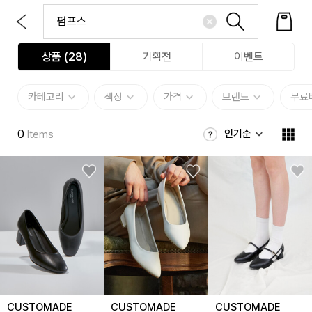
상품 (
28
)
기획전
이벤트
카테고리
색상
가격
브랜드
무료
0
인기순
Items
CUSTOMADE
CUSTOMADE
CUSTOMADE