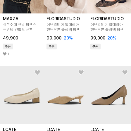
MAXZA
FLORIDASTUDIO
FLORIDASTUDIO
쉬폰소매 큐빅 펌프스
에브리데이 알메리아
에브리데이 알메리아
프린팅 긴팔 티셔츠
핸드우븐 슬링백 펌프스
핸드우븐 슬링백 펌프스
블라우스
모카 ED2652
블랙 ED2652
49,900
99,000
20
%
99,000
20
%
쿠폰
쿠폰
쿠폰
1
LCATE
LCATE
LCATE