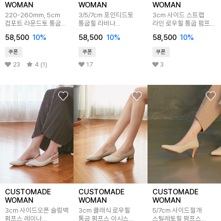
WOMAN
WOMAN
WOMAN
220-260mm, 5cm
3/5/7cm 포인티드토
3cm 사이드 스트랩
컴포트 라운드토 통굽
통굽힐 라비나
라인 로우힐 통굽 펌프스
펌프스 에보니
CW0002
오로라 CW0021
58,500
10
%
58,500
10
%
58,500
10
%
CW0013
쿠폰
쿠폰
쿠폰
23
4 (1)
17
3
CUSTOMADE
CUSTOMADE
CUSTOMADE
WOMAN
WOMAN
WOMAN
3cm 사이드오픈 슬링백
3cm 클래식 로우힐
5/7cm 사이드절개
펌프스 레이나
통굽 펌프스 이시스
스틸레토힐 펌프스