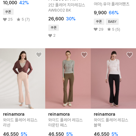
10,000
42
%
여아) 유아 플레어팬츠
2단 플레어 치마레깅스
AW8002 BK
쿠폰
9,900
66
%
26,600
30
%
25
5 (7)
쿠폰
BABY
쿠폰
29
5 (5)
2
reinamora
reinamora
reinamora
와이드 플레어 레깅스
와이드 플레어 레깅스
와이드 플레어 레깅스
리넨
마운틴 패스
블랙
46,550
5
%
46,550
5
%
46,550
5
%