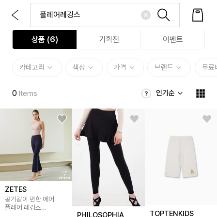
상품 (
6
)
기획전
이벤트
카테고리
색상
가격
브랜드
무료
0
인기순
Items
ZETES
공기같이 편한 에어
플레어 레깅스
TOPTENKIDS
PHILOSOPHIA
L_4A1012